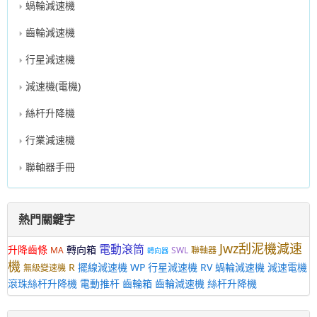
蝸輪減速機
齒輪減速機
行星減速機
減速機(電機)
絲杆升降機
行業減速機
聯軸器手冊
熱門關鍵字
Jwz刮泥機減速
電動滾筒
升降齒條
轉向箱
MA
SWL
聯軸器
轉向器
機
R
擺線減速機
WP
行星減速機
RV
蝸輪減速機
減速電機
無級變速機
滾珠絲杆升降機
電動推杆
齒輪箱
齒輪減速機
絲杆升降機