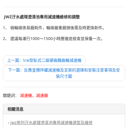
JWZ汙水處理澄清池專用減速機
維修和調整
1、 蝸輪緣係易磨耗件，輪緣嚴重磨損後需及時更換新件。
2、 建議每運行1000～1500小時應徹底檢查並保養一次。
上一篇：lcw型臥式二級硬齒麵齒輪減速機
下一篇：反應釜攪拌罐減速機及支架的選擇和安裝注意事項及安
裝尺寸圖
關鍵詞：
減速機，減速器
相關消息
jwz係列汙水處理澄清池專用減速機選型及維修