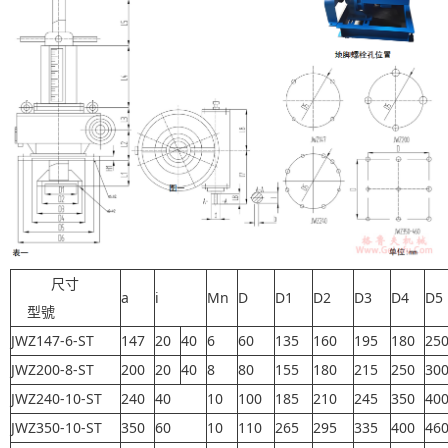
尺寸
a
i
Mn
D
D1
D2
D3
D4
D5
型號
JWZ147-6-ST
147
20
40
6
60
135
160
195
180
25
JWZ200-8-ST
200
20
40
8
80
155
180
215
250
30
JWZ240-10-ST
240
40
10
100
185
210
245
350
40
JWZ350-10-ST
350
60
10
110
265
295
335
400
46