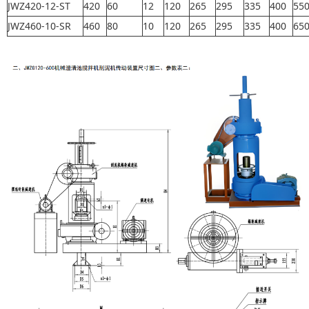
JWZ420-12-ST
420
60
12
120
265
295
335
400
55
JWZ460-10-SR
460
80
10
120
265
295
335
400
65