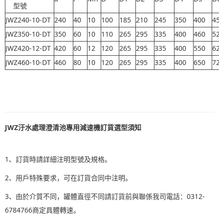
型號
JWZ240-10-DT
240
40
10
100
185
210
245
350
400
4
JWZ350-10-DT
350
60
10
110
265
295
335
400
460
5
JWZ420-12-DT
420
60
12
120
265
295
335
400
550
6
JWZ460-10-DT
460
80
10
120
265
295
335
400
650
7
JWZ汙水處理澄清池專用減速機訂貨選型須知
1、訂貨時請詳細注明型號及規格。
2、用戶特殊要求，可在訂貨合同中注明。
3、由於介質不同，罐體直徑不同請訂貨前與聯係我司電話：0312-
6784766商定具體轉速。