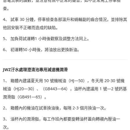
意電流表的讀數，並注意有無不正常的聲音，如不正常馬上停車檢
查。
4、 試車 30 分鍾，停車檢查各部溫升和蝸輪副的齒合情況，並排除其
他因安裝不正確而造成的缺陷。
5、 加負荷試運轉1 小時後觀察及調整方法同上。
6、 初運轉50 小時後，將油放出更換新油。
JWZ汙水處理澄清池專用減速機
潤滑
1、 箱體內建議夏天用 50 號機械油（HJ—50），冬天用 20-30 號機
械油（HJ20—30）、（GB443—64），油杯內建議用 1 號—2 號鈣基
潤滑脂（GB491—65）。
2、 箱體內的機油在試車換油後，每隔 2-3 個月換油一次。
3、 油杯內的潤滑脂，每工作班內都要旋轉油杯蓋向轉襯內壓油一
次。