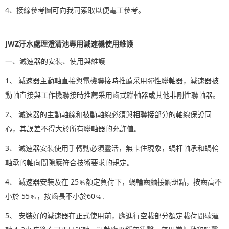
4、接線參考圖可向我司索取以便電工參考。
JWZ汙水處理澄清池專用減速機使用維護
一、減速器的安裝、使用與維護
1、 減速器主動軸直接與電機聯接時推薦采用彈性聯軸器，減速器被
動軸直接與工作機聯接時推薦采用齒式聯軸器或其他非剛性聯軸器。
2、 減速器的主動軸線和被動軸線必須與相聯接部分的軸線保證同
心，其誤差不得大於所有聯軸器的允許值。
3、 減速器安裝使用手轉動必須靈活，無卡住現象，蝸杆軸承和蝸輪
軸承的軸向間隙應符合技術要求的規定。
4、 減速器安裝及在 25﹪額定負荷下，蝸輪齒麵接觸斑點，按齒高不
小於 55﹪，按齒長不小於60﹪.
5、 安裝好的減速器在正式使用前，應進行空載部分額定載荷間歇運