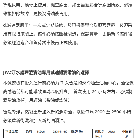
等現象時，應停止使用，檢查原因，如因齒麵膠合等原因所致，必須
修複排除故障，更換潤滑油後再用。
d.
減速器應半年一次或定期檢修，發現擦傷膠合及顯著磨損，必須采
用有限措施製止。備件必須按圖樣製造，保證質量，更換新的備件後
必須經過跑合和負荷試車後再正式使用。
JWZ汙水處理澄清池專用減速機潤滑油的選擇
本減速機在投入運行前必須力 II 入合適的潤滑油至油標中心，油位過
高或過低都可能導致運轉溫度升高。 首次使用 24 小時左右，必須將
潤滑油放掉，用輕油（柴油或煤油）
衝洗幹淨，然後重新加入新的潤滑油，以後每隔 2000 至 2500 小時
必須重新衝洗和加入新的潤滑油。