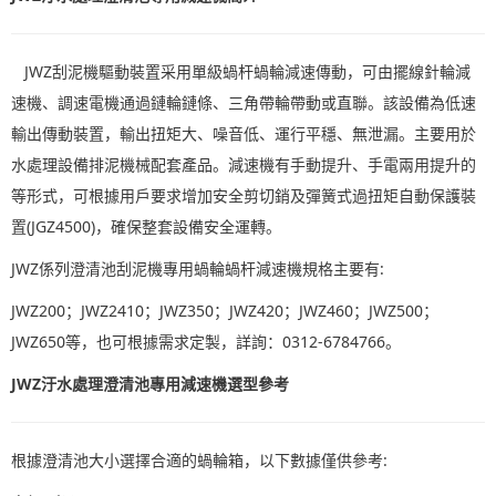
JWZ刮泥機驅動裝置采用單級蝸杆蝸輪減速傳動，可由擺線針輪減
速機、調速電機通過鏈輪鏈條、三角帶輪帶動或直聯。該設備為低速
輸出傳動裝置，輸出扭矩大、噪音低、運行平穩、無泄漏。主要用於
水處理設備排泥機械配套產品。減速機有手動提升、手電兩用提升的
等形式，可根據用戶要求增加安全剪切銷及彈簧式過扭矩自動保護裝
置(JGZ4500)，確保整套設備安全運轉。
JWZ係列澄清池刮泥機專用蝸輪蝸杆減速機規格主要有:
JWZ200；JWZ2410；JWZ350；JWZ420；JWZ460；JWZ500；
JWZ650等，也可根據需求定製，詳詢：0312-6784766。
JWZ汙水處理澄清池專用減速機選型參考
根據澄清池大小選擇合適的蝸輪箱，以下數據僅供參考: