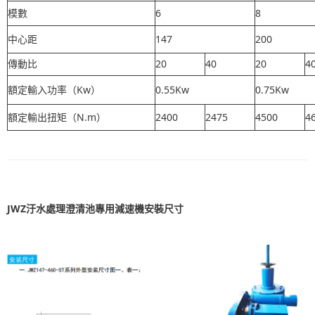
模數
6
8
中心距
147
200
傳動比
20
40
20
4
額定輸入功率（Kw）
0.55Kw
0.75Kw
額定輸出扭矩（N.m）
2400
2475
4500
4
JWZ汙水處理澄清池專用減速機安裝尺寸