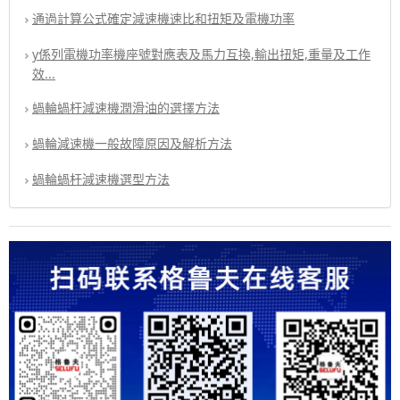
通過計算公式確定減速機速比和扭矩及電機功率
y係列電機功率機座號對應表及馬力互換,輸出扭矩,重量及工作
效...
蝸輪蝸杆減速機潤滑油的選擇方法
蝸輪減速機一般故障原因及解析方法
蝸輪蝸杆減速機選型方法