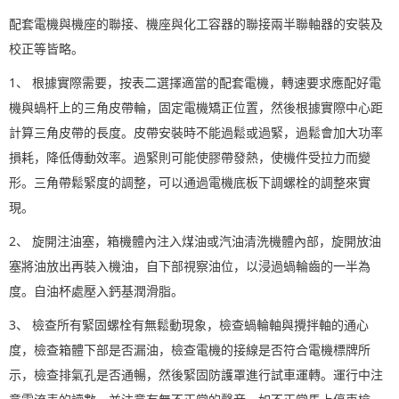
配套電機與機座的聯接、機座與化工容器的聯接兩半聯軸器的安裝及
校正等皆略。
1、 根據實際需要，按表二選擇適當的配套電機，轉速要求應配好電
機與蝸杆上的三角皮帶輪，固定電機矯正位置，然後根據實際中心距
計算三角皮帶的長度。皮帶安裝時不能過鬆或過緊，過鬆會加大功率
損耗，降低傳動效率。過緊則可能使膠帶發熱，使機件受拉力而變
形。三角帶鬆緊度的調整，可以通過電機底板下調螺栓的調整來實
現。
2、 旋開注油塞，箱機體內注入煤油或汽油清洗機體內部，旋開放油
塞將油放出再裝入機油，自下部視察油位，以浸過蝸輪齒的一半為
度。自油杯處壓入鈣基潤滑脂。
3、 檢查所有緊固螺栓有無鬆動現象，檢查蝸輪軸與攪拌軸的通心
度，檢查箱體下部是否漏油，檢查電機的接線是否符合電機標牌所
示，檢查排氣孔是否通暢，然後緊固防護罩進行試車運轉。運行中注