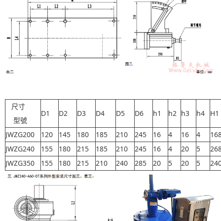
尺寸
D1
D2
D3
D4
D5
D6
h1
h2
h3
h4
H1
型號
JWZG200
120
145
180
185
210
245
16
4
16
4
16
JWZG240
155
180
215
185
210
245
16
4
20
5
26
JWZG350
155
180
215
210
240
285
20
5
20
5
24