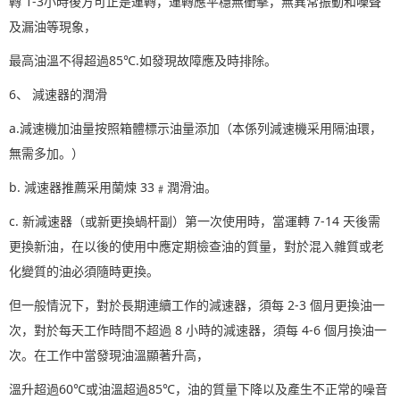
轉 1-3小時後方可正是運轉，運轉應平穩無衝擊，無異常振動和噪聲
及漏油等現象，
最高油溫不得超過85℃.如發現故障應及時排除。
6、 減速器的潤滑
a.
減速機加油量按照箱體標示油量添加（本係列減速機采用隔油環，
無需多加。）
b. 減速器推薦采用蘭煉 33﹟潤滑油。
c. 新減速器（或新更換蝸杆副）第一次使用時，當運轉 7-14 天後需
更換新油，在以後的使用中應定期檢查油的質量，對於混入雜質或老
化變質的油必須隨時更換。
但一般情況下，對於長期連續工作的減速器，須每 2-3 個月更換油一
次，對於每天工作時間不超過 8 小時的減速器，須每 4-6 個月換油一
次。在工作中當發現油溫顯著升高，
溫升超過60℃或
油溫超過85℃，油的質量下降以及產生不正常的噪音