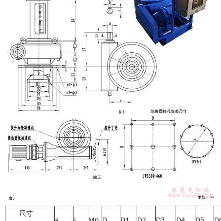
尺寸
a
i
Mn
D
D1
D2
D3
D4
D5
D