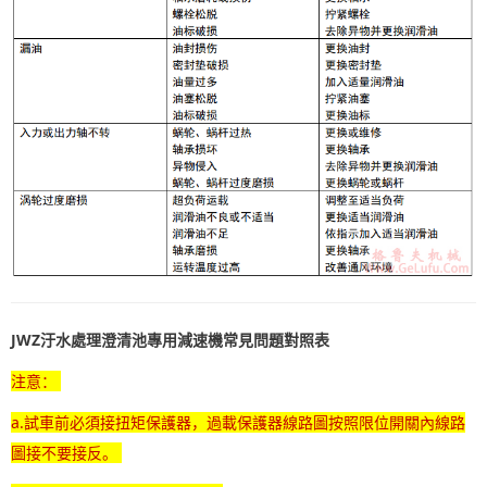
JWZ汙水處理澄清池專用減速機常見問題對照
表
注意：
a.試車前必須接扭矩保護器，過載保護器線路圖按照限位開關內線路
圖接不要接反。