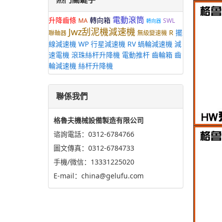
電動滾筒
升降齒條
轉向箱
MA
SWL
轉向器
Jwz刮泥機減速機
R
擺
聯軸器
無級變速機
線減速機
WP
行星減速機
RV
蝸輪減速機
減
速電機
滾珠絲杆升降機
電動推杆
齒輪箱
齒
輪減速機
絲杆升降機
聯係我們
格魯夫機械設備製造有限公司
谘詢電話：0312-6784766
圖文傳真：0312-6784733
手機/微信：13331225020
E-mail：china@gelufu.com