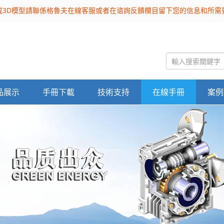
或3D模型請聯係格魯夫在線客服或者在谘詢反饋欄目留下您的信息和所
品展示
手冊下載
技術支持
在線手冊
案例