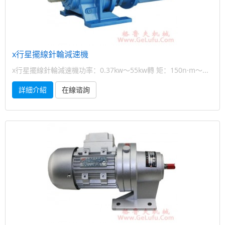
x行星擺線針輪減速機
x行星擺線針輪減速機功率：0.37kw～55kw轉 矩：150n·m～...
詳細介紹
在線谘詢