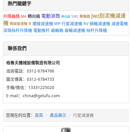
熱門關鍵字
Jwz刮泥機減速
電動滾筒
升降齒條
轉向箱
MA
SWL
聯軸器
轉向器
機
R
擺線減速機
WP
行星減速機
RV
蝸輪減速機
減速電機
無級變速機
滾珠絲杆升降機
電動推杆
齒輪箱
齒輪減速機
絲杆升降機
聯係我們
格魯夫機械設備製造有限公司
谘詢電話：0312-6784766
圖文傳真：0312-6784733
手機/微信：13331225020
E-mail：china@gelufu.com
您現在的位置：
首頁
產品展示
行星減速機