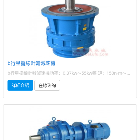
b行星擺線針輪減速機
b行星擺線針輪減速機功率：0.37kw～55kw轉 矩：150n·m～...
詳細介紹
在線谘詢