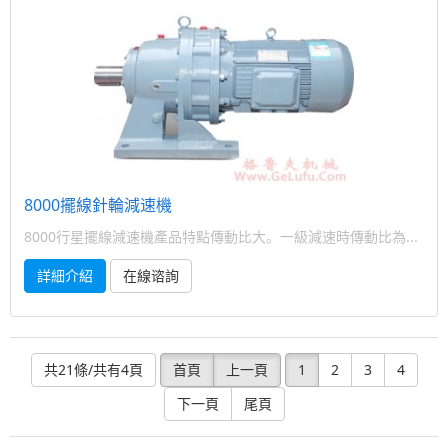
8000擺線針輪減速機
8000行星擺線減速機產品特點傳動比大。一級減速時傳動比為...
詳細介紹
在線谘詢
共21條/共有4頁
首頁
上一頁
1
2
3
4
下一頁
尾頁