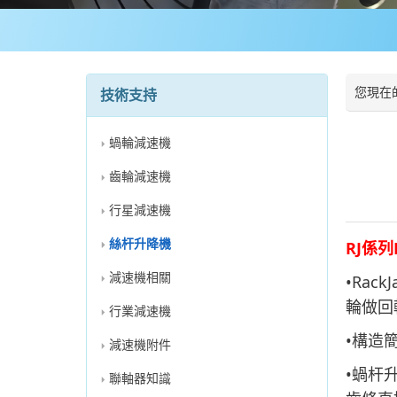
您現在
技術支持
蝸輪減速機
齒輪減速機
行星減速機
絲杆升降機
RJ係列
減速機相關
•Ra
輪做回
行業減速機
•構造
減速機附件
•蝸杆
聯軸器知識