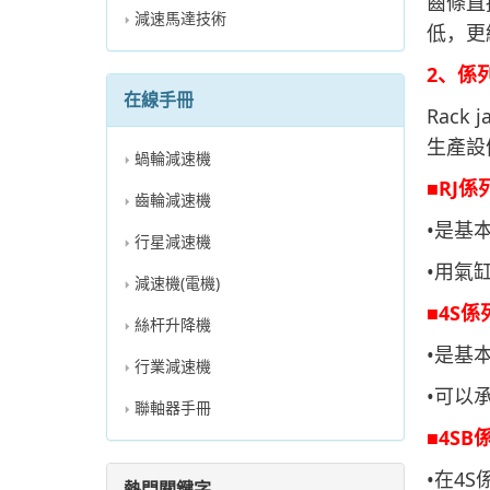
齒條直
減速馬達技術
低，更
2、係列
在線手冊
Rack j
生產設
蝸輪減速機
■RJ係
齒輪減速機
•是基
行星減速機
•用氣
減速機(電機)
■
4S係
絲杆升降機
•是基
行業減速機
•可以
聯軸器手冊
■4SB
•在4
熱門關鍵字