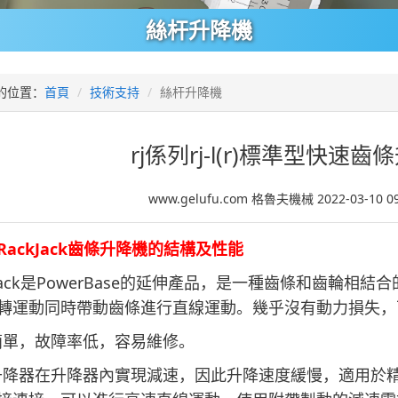
絲杆升降機
的位置：
首頁
技術支持
絲杆升降機
rj係列rj-l(r)標準型快速
www.gelufu.com 格魯夫機械 2022-03-10 0
RackJack齒條升降機的結構及性能
ckJack是PowerBase的延伸產品，是一種齒條和齒輪
轉運動同時帶動齒條進行直線運動。幾乎沒有動力損失，
簡單，故障率低，容易維修。
升降器在升降器內實現減速，因此升降速度緩慢，適用於精密