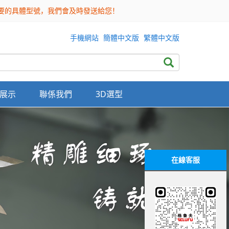
需要的具體型號，我們會及時發送給您！
手機網站
簡體中文版
繁體中文版
展示
聯係我們
3D選型
在線客服