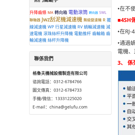
•在不
電動滾筒
升降齒條
轉向箱
MA
SWL
轉向器
Jwz刮泥機減速機
■4SH
R
擺
聯軸器
無級變速機
線減速機
WP
行星減速機
RV
蝸輪減速機
減
•在R
速電機
滾珠絲杆升降機
電動推杆
齒輪箱
齒
輪減速機
絲杆升降機
•通過
電機、
聯係我們
3、 係
格魯夫機械設備製造有限公司
谘詢電話：0312-6784766
圖文傳真：0312-6784733
手機/微信：13331225020
E-mail：china@gelufu.com