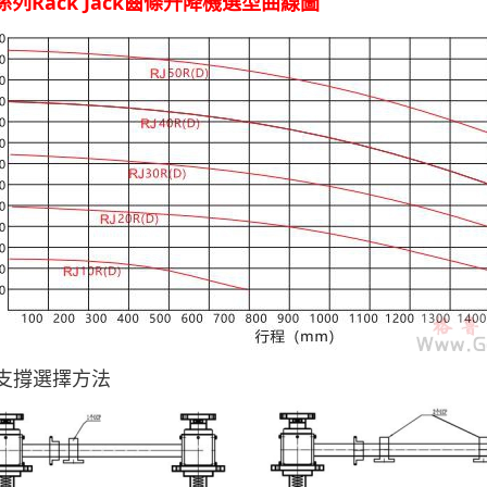
J係列Rack Jack齒條升降機選型曲線圖
間支撐選擇方法