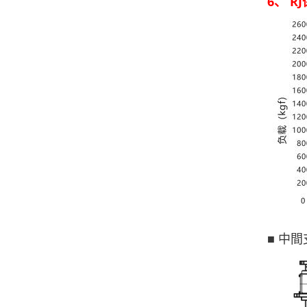
6、 R
■ 中