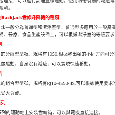
接連接，可以進行高速直線運動，使用附帶製動的減速電
經濟。
RackJack齒條升降機的種類
ack
—般分為普通型和潔淨室型。普通型多應用於一般產業設
備、醫療、食品生產設備上，可以根據潔淨室的等級要求
列
本的分離型型號，規格有1050,根據輸出軸的不同方向可分
缸做驅動，自身沒有減速，可以實現快速移動。
列
本的組合型型號，規格有RJ10-4S50-4S,可以根據使用
承受大負載。
係列
S係列的驅動軸上安裝齒輪箱，可以與電機直接連接。