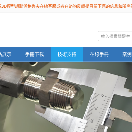
或3D模型請聯係格魯夫在線客服或者在谘詢反饋欄目留下您的信息和所
品展示
手冊下載
技術支持
在線手冊
案例