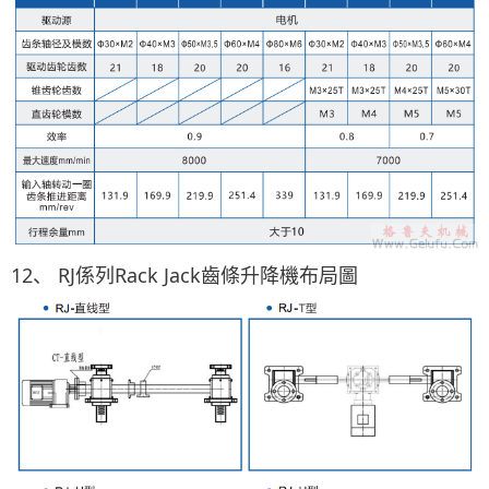
12、 RJ係列Rack Jack齒條升降機布局圖