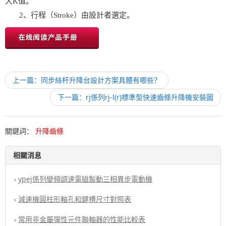
大K值。
2、行程（Stroke）由設計者選定。
上一篇：同步絲杆升降台設計方案具體有哪些？
下一篇：rj係列rj-l(r)標準型快速齒條升降機安裝圖
關鍵詞：
升降齒條
相關消息
ypej係列變頻調速電磁製動三相異步電動機
減速機圓柱形軸孔和鍵槽尺寸對照表
常用非金屬彈性元件聯軸器的性能比較表