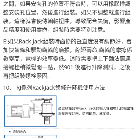
之間，如果安裝孔的位置不符合時，可以用橡膠捶調
整安裝孔位置，然後進行組裝。如果不調整就進行組
裝，這樣就會使傳輸軸扭曲，導致配合失衡，影響產
品精度和使用壽命，組裝時需要特別注意。
E:如果Rack jack組裝時齒條的豎直度沒有調節好，會
加快齒條和驅動齒輪的磨損，縮短壽命,齒輪的摩擦係
數變高，電機的效率變低。這時需要把上下麵法蘭連
接螺栓稍微鬆開一點，然901 後進行升降測試，之後
再把組裝螺栓緊固。
10、 RJ係列RackJack齒條升降機使用方法