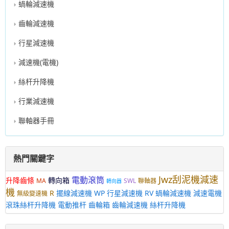
蝸輪減速機
齒輪減速機
行星減速機
減速機(電機)
絲杆升降機
行業減速機
聯軸器手冊
熱門關鍵字
Jwz刮泥機減速
電動滾筒
升降齒條
轉向箱
MA
SWL
聯軸器
轉向器
機
R
擺線減速機
WP
行星減速機
RV
蝸輪減速機
減速電機
無級變速機
滾珠絲杆升降機
電動推杆
齒輪箱
齒輪減速機
絲杆升降機