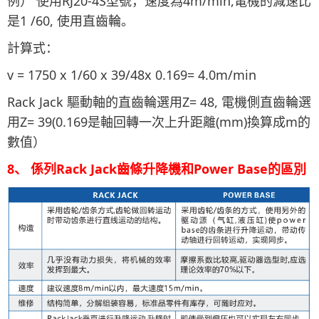
例） 使用RJ20-4S型號，速度為4m/min,電機的減速比
是1 /60, 使用直齒輪。
計算式：
v = 1750 x 1/60 x 39/48x 0.169= 4.0m/min
Rack Jack 驅動軸的直齒輪選用Z= 48, 電機側直齒輪選
用Z= 39(0.169是軸回轉
一次上升距離(mm)換算成m的
數值）
8、 係列Rack Jack齒條升降機和Power Base的區別