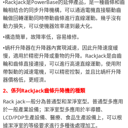
•RackJack是PowerBase的延伸產品，是一種齒條和齒
輪相結合的同步升降機構，可以通過電機直接驅動齒
輪做回轉運動同時帶動齒條進行直線運動。幾乎沒有
動力損失，可以使機器效率達到最大化。
•構造簡單，故障率低，容易維修。
•蝸杆升降器在升降器內實現減速，因此升降速度緩
慢，適用於精密升降或重物的升降。RackJack是由齒
輪和齒條直接連接，可以進行高速直線運動，使用附
帶製動的減速電機，可以精密控製，並且比蝸杆升降
器價格低，更經濟。
2、係列RackJack齒條升降機的種類
Rack jack
—般分為普通型和潔淨室型。普通型多應用
於一般產業設備；潔淨室型多應用於半導體、
LCD/PDP生產設備、醫療、食品生產設備上，可以根
據潔淨室的等級要求進行多種後處理加工。