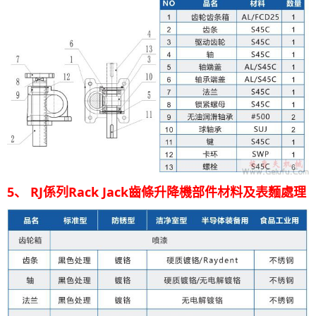
5、 RJ係列Rack Jack齒條升降機部件材料及表麵處理