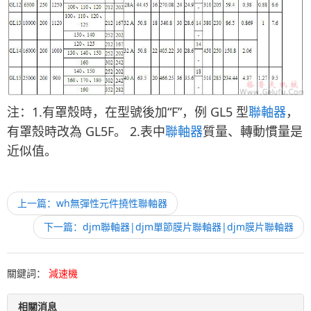
注：1.有罩殼時，在型號後加“F”，例 GL5 型
聯軸器
，
有罩殼時改為 GL5F。 2.表中
聯軸器
質量、轉動慣量是
近似值。
上一篇：wh無彈性元件撓性聯軸器
下一篇：djm聯軸器|djm單節膜片聯軸器|djm膜片聯軸器
關鍵詞：
減速機
相關消息