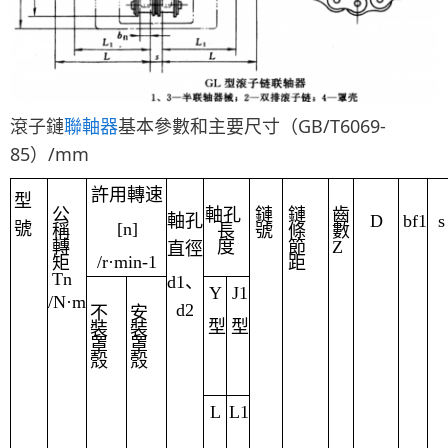
滾子鏈
聯軸器
基本參數和主要尺寸（GB/T6069-
85）/mm
許用轉速
型
公
軸孔
鏈
鏈
齒
軸孔
D
b
f1
s
[n]
號
稱
長
號
條
數
轉
度
節
Z
直徑
/r
·
min-1
矩
距
Tn
d1
、
Y
J1
/N
·
m
d2
不
安
型
型
裝
裝
罩
罩
殼
殼
L
L1