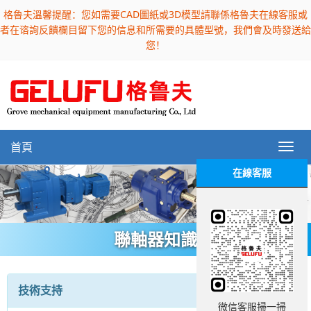
格魯夫溫馨提醒：您如需要CAD圖紙或3D模型請聯係格魯夫在線客服或
者在谘詢反饋欄目留下您的信息和所需要的具體型號，我們會及時發送給
您！
首頁
在線客服
聯軸器知識
技術支持
微信客服掃一掃