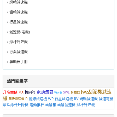
蝸輪減速機
齒輪減速機
行星減速機
減速機(電機)
絲杆升降機
行業減速機
聯軸器手冊
熱門關鍵字
Jwz刮泥機減速
電動滾筒
升降齒條
轉向箱
MA
SWL
聯軸器
轉向器
機
R
擺線減速機
WP
行星減速機
RV
蝸輪減速機
減速電機
無級變速機
滾珠絲杆升降機
電動推杆
齒輪箱
齒輪減速機
絲杆升降機