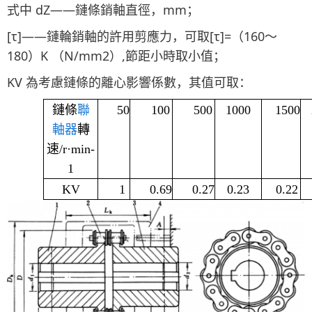
式中 dZ——鏈條銷軸直徑，mm；
[τ]——鏈輪銷軸的許用剪應力，可取[τ]=（160～
180）K （N/mm2）,節距小時取小值；
KV 為考慮鏈條的離心影響係數，其值可取：
鏈條
聯
50
100
500
1000
1500
軸器
轉
速
/r
·
min-
1
KV
1
0.69
0.27
0.23
0.22