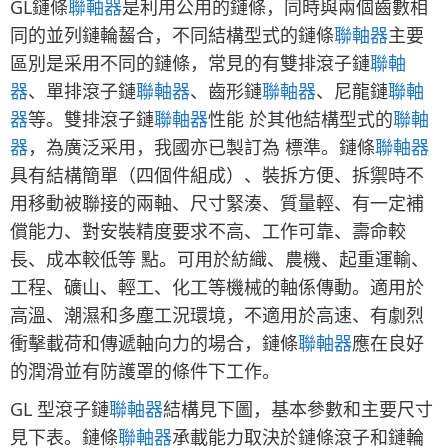
GL鏈條
聯軸器
是利用公用的鏈條，同時與兩個齒數相
同的並列鏈輪齧合，不同結構型式的鏈條
聯軸器
主要
區別是采用不同的鏈條，常見的有雙排滾子鏈
聯軸
器
、單排滾子鏈
聯軸器
、齒形鏈
聯軸器
、尼龍鏈
聯軸
器
等。雙排滾子鏈
聯軸器
性能 於其他結構型式的
聯軸
器
，為廣泛采用，我國亦已製訂為 標準。鏈條
聯軸器
具有結構簡單（四個件組成）、裝拆方便、拆禦時不
用移動被聯接的兩軸、尺寸緊湊、質量輕、有一定補
償能力、對安裝精度要求不高、工作可靠、壽命較
長、成本較低等 點。可用於紡織、農機、起重運輸、
工程、礦山、輕工、化工等機械的軸係傳動。適用於
高溫、潮濕和多塵工況環境，不適用於高速、有劇烈
衝擊載荷和傳遞軸向力的場合，鏈條
聯軸器
應在良好
的潤滑並有防護罩的條件下工作。
GL 型滾子鏈
聯軸器
結構見下圖，基本參數和主要尺寸
見下表。鏈條
聯軸器
承載能力取決於鏈條滾子和鏈輪