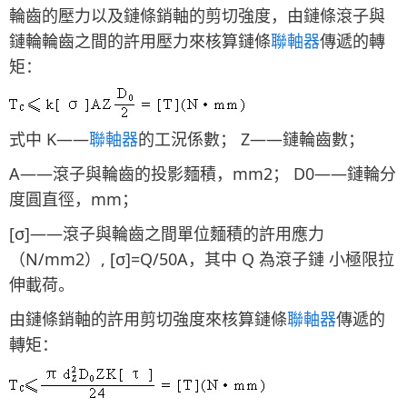
輪齒的壓力以及鏈條銷軸的剪切強度，由鏈條滾子與
鏈輪輪齒之間的許用壓力來核算鏈條
聯軸器
傳遞的轉
矩：
式中 K——
聯軸器
的工況係數； Z——鏈輪齒數；
A——滾子與輪齒的投影麵積，mm2； D0——鏈輪分
度圓直徑，mm；
[σ]——滾子與輪齒之間單位麵積的許用應力
（N/mm2）, [σ]=Q/50A，其中 Q 為滾子鏈 小極限拉
伸載荷。
由鏈條銷軸的許用剪切強度來核算鏈條
聯軸器
傳遞的
轉矩：