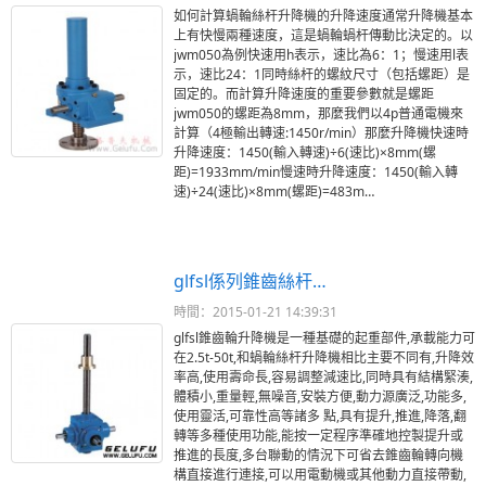
如何計算蝸輪絲杆升降機的升降速度通常升降機基本
上有快慢兩種速度，這是蝸輪蝸杆傳動比決定的。以
jwm050為例快速用h表示，速比為6：1；慢速用l表
示，速比24：1同時絲杆的螺紋尺寸（包括螺距）是
固定的。而計算升降速度的重要參數就是螺距
jwm050的螺距為8mm，那麼我們以4p普通電機來
計算（4極輸出轉速:1450r/min）那麼升降機快速時
升降速度：1450(輸入轉速)÷6(速比)×8mm(螺
距)=1933mm/min慢速時升降速度：1450(輸入轉
速)÷24(速比)×8mm(螺距)=483m…
glfsl係列錐齒絲杆…
時間：2015-01-21 14:39:31
glfsl錐齒輪升降機是一種基礎的起重部件,承載能力可
在2.5t-50t,和蝸輪絲杆升降機相比主要不同有,升降效
率高,使用壽命長,容易調整減速比,同時具有結構緊湊,
體積小,重量輕,無噪音,安裝方便,動力源廣泛,功能多,
使用靈活,可靠性高等諸多 點,具有提升,推進,降落,翻
轉等多種使用功能,能按一定程序準確地控製提升或
推進的長度,多台聯動的情況下可省去錐齒輪轉向機
構直接進行連接,可以用電動機或其他動力直接帶動,