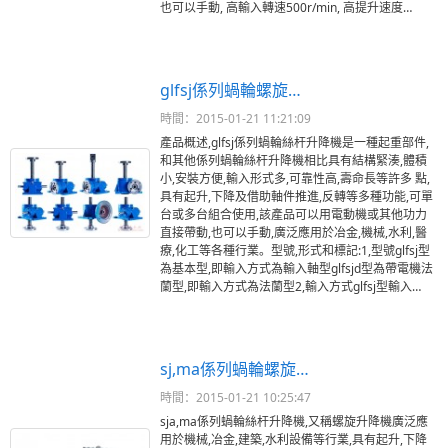
也可以手動, 高輸入轉速500r/min, 高提升速度…
glfsj係列蝸輪螺旋…
時間：2015-01-21 11:21:09
產品概述,glfsj係列蝸輪絲杆升降機是一種起重部件,
和其他係列蝸輪絲杆升降機相比具有結構緊湊,體積
小,安裝方便,輸入形式多,可靠性高,壽命長等許多 點,
具有起升,下降及借助軸件推進,反轉等多種功能,可單
台或多台組合使用,該產品可以用電動機或其他功力
直接帶動,也可以手動,廣泛應用於冶金,機械,水利,醫
療,化工等各種行業。型號,形式和標記:1,型號glfsj型
為基本型,即輸入方式為輸入軸型glfsjd型為帶電機法
蘭型,即輸入方式為法蘭型2,輸入方式glfsj型輸入…
sj,ma係列蝸輪螺旋…
時間：2015-01-21 10:25:47
sja,ma係列蝸輪絲杆升降機,又稱螺旋升降機廣泛應
用於機械,冶金,建築,水利設備等行業,具有起升,下降