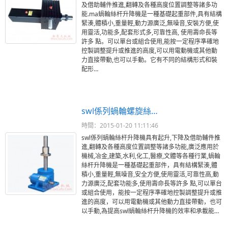
及借助輔件推進,翻轉及各種高度位置調整等諸多功
能.ma蝸輪絲杆升降機是一種基礎起重部件,具有結構
緊湊,體積小,重量輕,動力源廣泛,無噪音,安裝方便,使
用靈活,功能多,配套形式多,可靠性高, 使用壽命長等
許多 點。可以單台或組合使用,能按一定程序準確地
控製調整提升或推進的高度,可以用電動機或其他動
力直接帶動,也可以手動。它有不同的結構形式和裝
配形…
swl係列蝸輪螺旋絲…
時間：2015-01-20 11:11:46
swl係列蝸輪絲杆升降機具有起升,下降及借助輔件推
進,翻轉及各種高度位置調整等諸多功能,廣泛應用於
機械,冶金,建築,水利,化工,醫療,文體等各種行業,蝸輪
絲杆升降機是一種基礎起重部件，具有結構緊湊,體
積小,重量輕,無噪音,安全方便,使用靈活,可靠性高,動
力源廣泛,配套功能多,使用壽命長等許多 點,可以單台
或組合使用，能按一定程序準確地控製調整提升或推
進的高度，可以用電動機或其他動力直接帶動，也可
以手動,為提高swl蝸輪絲杆升降機的效率和承載能…