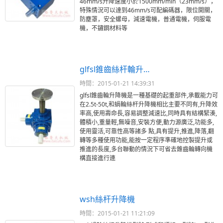
46mm/s升降速度小於1500mm/min（23mm/s），
特殊情況可以達到46mm/s可配編碼器，限位開關，
防塵罩，安全螺母，減速電機，普通電機，伺服電
機，不鏽鋼材料等
glfsl錐齒絲杆輪升…
時間：2015-01-21 14:39:31
glfsl錐齒輪升降機是一種基礎的起重部件,承載能力可
在2.5t-50t,和蝸輪絲杆升降機相比主要不同有,升降效
率高,使用壽命長,容易調整減速比,同時具有結構緊湊,
體積小,重量輕,無噪音,安裝方便,動力源廣泛,功能多,
使用靈活,可靠性高等諸多 點,具有提升,推進,降落,翻
轉等多種使用功能,能按一定程序準確地控製提升或
推進的長度,多台聯動的情況下可省去錐齒輪轉向機
構直接進行連
wsh絲杆升降機
時間：2015-01-21 11:21:09