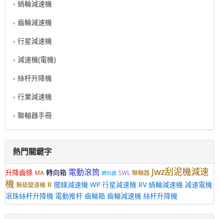
蝸輪減速機
齒輪減速機
行星減速機
減速機(電機)
絲杆升降機
行業減速機
聯軸器手冊
熱門關鍵字
Jwz刮泥機減速
電動滾筒
升降齒條
轉向箱
MA
SWL
聯軸器
轉向器
機
R
擺線減速機
WP
行星減速機
RV
蝸輪減速機
減速電機
無級變速機
滾珠絲杆升降機
電動推杆
齒輪箱
齒輪減速機
絲杆升降機