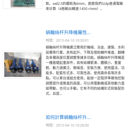
距。swl2.5的螺距為6mm，那麼我們以4p普通電機
來計算（4極輸出轉速:1450 r/min），
蝸輪絲杆升降機屬性…
時間：2015-04-10 10:30:01
蝸輪絲杆升降機廣泛應用於機械、冶金、建築、水利
設備等行業，具有起升、下降及借助輔件推進、翻轉
及各種高度位置調整等諸多功能。蝸輪絲杆升降機是
一種基礎起重部件，具有結構緊湊、體積小、重量
輕、動力源廣泛、無噪音、安裝方便、使用靈活、功
能多、配套形式多、可靠性高、使用壽命長等許多
點。可以單台或組合使用，能按一定程序準確地控製
調整提升或推進的高度，可以用電動機或其他動力直
接帶動，也可以手動。它有不同的結構形式和裝配形
式，且提…
如何計算蝸輪絲杆升…
時間：2015-04-10 10:28:00