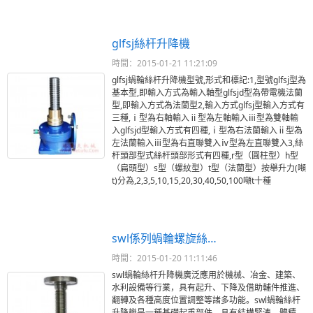
glfsj絲杆升降機
時間：2015-01-21 11:21:09
glfsj蝸輪絲杆升降機型號,形式和標記:1,型號glfsj型為
基本型,即輸入方式為輸入軸型glfsjd型為帶電機法蘭
型,即輸入方式為法蘭型2,輸入方式glfsj型輸入方式有
三種,ⅰ型為右軸輸入ⅱ型為左軸輸入ⅲ型為雙軸輸
入glfsjd型輸入方式有四種,ⅰ型為右法蘭輸入ⅱ型為
左法蘭輸入ⅲ型為右直聯雙入ⅳ型為左直聯雙入3,絲
杆頭部型式絲杆頭部形式有四種,r型（圓柱型）h型
（扁頭型）s型（螺紋型）t型（法蘭型）按舉升力(噸
t)分為,2,3,5,10,15,20,30,40,50,100噸t十種
swl係列蝸輪螺旋絲…
時間：2015-01-20 11:11:46
swl蝸輪絲杆升降機廣泛應用於機械、冶金、建築、
水利設備等行業，具有起升、下降及借助輔件推進、
翻轉及各種高度位置調整等諸多功能。swl蝸輪絲杆
升降機是一種基礎起重部件，具有結構緊湊、體積