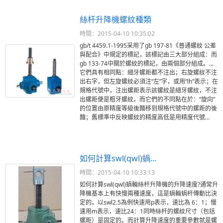
絲杆升降機螺紋種類
時間：2015-04-10 10:35:02
gb/t 4459.1-1995采用了gb 197-81《普通螺紋 公差
與配合》中規定的標記，該標記由三大部分組成：而
gb 133-74中關於螺紋的標記，由兩個部分組成。...
它們具有相同點：細牙螺距都不注出；右旋螺紋不注
出右字，但左旋螺紋必須注“左”字，或用“lh”表示；在
規格代號中，注出螺距表示該螺紋是細牙螺紋，不注
出螺距便是粗牙螺紋。而它們的不同點在於：“旋向”
的位置由原精度等級後麵移到規格代號中的螺距的後
麵；舊標準中反映螺紋的精度高低是用精度代號…
如何計算swl(qwl)蝸…
時間：2015-04-10 10:33:13
如何計算swl(qwl)蝸輪絲杆升降機的升降速度?通常升
降機基本上有快慢兩種速度，這是蝸輪蝸杆傳動比決
定的。以swl2.5為例快速用p表示，速比為 6：1；慢
速用m表示，速比24：1同時絲杆的螺紋尺寸（包括
螺距）是固定的。而計算升降速度的重要參數就是螺