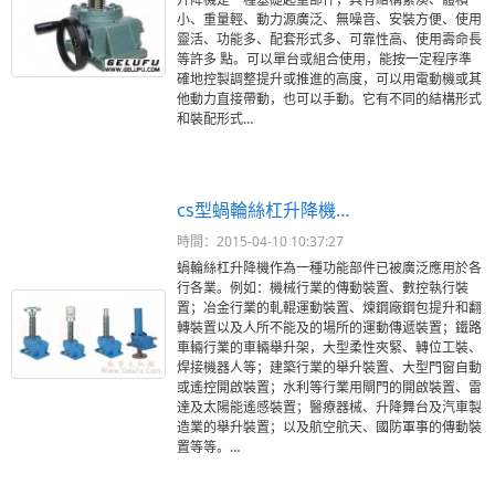
小、重量輕、動力源廣泛、無噪音、安裝方便、使用
靈活、功能多、配套形式多、可靠性高、使用壽命長
等許多 點。可以單台或組合使用，能按一定程序準
確地控製調整提升或推進的高度，可以用電動機或其
他動力直接帶動，也可以手動。它有不同的結構形式
和裝配形式…
cs型蝸輪絲杠升降機…
時間：2015-04-10 10:37:27
蝸輪絲杠升降機作為一種功能部件已被廣泛應用於各
行各業。例如：機械行業的傳動裝置、數控執行裝
置；冶金行業的軋輥運動裝置、煉鋼廠鋼包提升和翻
轉裝置以及人所不能及的場所的運動傳遞裝置；鐵路
車輛行業的車輛舉升架，大型柔性夾緊、轉位工裝、
焊接機器人等；建築行業的舉升裝置、大型門窗自動
或遙控開啟裝置；水利等行業用閘門的開啟裝置、雷
達及太陽能遙感裝置；醫療器械、升降舞台及汽車製
造業的舉升裝置；以及航空航天、國防軍事的傳動裝
置等等。…