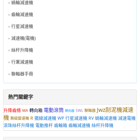
蝸輪減速機
齒輪減速機
行星減速機
減速機(電機)
絲杆升降機
行業減速機
聯軸器手冊
熱門關鍵字
Jwz刮泥機減速
電動滾筒
升降齒條
轉向箱
MA
SWL
聯軸器
轉向器
機
R
擺線減速機
WP
行星減速機
RV
蝸輪減速機
減速電機
無級變速機
滾珠絲杆升降機
電動推杆
齒輪箱
齒輪減速機
絲杆升降機