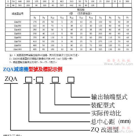
ZQA減速機
型號及標記示例