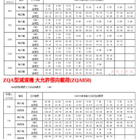
ZQA型減速機 大允許徑向載荷(ZQA850)