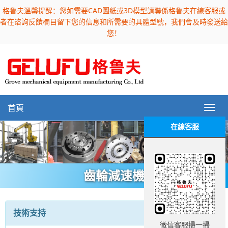
格魯夫溫馨提醒：您如需要CAD圖紙或3D模型請聯係格魯夫在線客服或
者在谘詢反饋欄目留下您的信息和所需要的具體型號，我們會及時發送給
您！
首頁
在線客服
齒輪減速機
技術支持
微信客服掃一掃