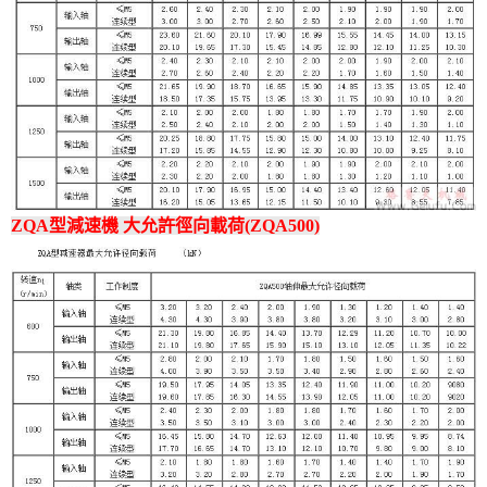
ZQA型減速機 大允許徑向載荷(ZQA500)