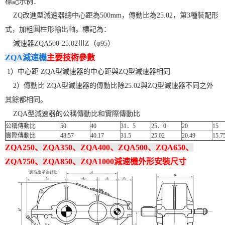
標記示例：
ZQ改進型減速器總中心距為500mm，傳動比為25.02，第3種裝配形
式，加粗圓柱形輸出軸。標記為：
減速器ZQA500-25.02ⅢZ（φ95）
ZQA減速機
主要技術參數
1）中心距 ZQA型減速器的中心距與ZQ型減速器相同
2）傳動比 ZQA型減速器的傳動比除25.02與ZQ型減速器不同之外
其餘都相同。
ZQA型減速器的公稱傳動比和實際傳動比
公稱傳動比
50
40
31．5
25．0
20
15
實際傳動比
48.57
40.17
31.5
25.02
20.49
15.7
ZQA250、ZQA350、ZQA400、ZQA500、ZQA650、
ZQA750、ZQA850、ZQA1000減速機外形安裝尺寸