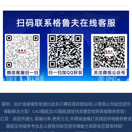
聲明：由於減速機型號速比過多訂購前請詳細谘詢,以便我公司給您提供
傳動解決方案！CAD圖紙及3D圖紙請提供具體型號與客服聯係索取！
訂貨：請提供速比,電機功率,使用方式,非標減速機訂貨請提供相關參數或
圖紙及有關參考信息以便我司給您提供傳動方案節省您寶貴時間！