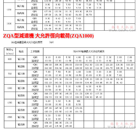
ZQA型減速機 大允許徑向載荷(ZQA1000)