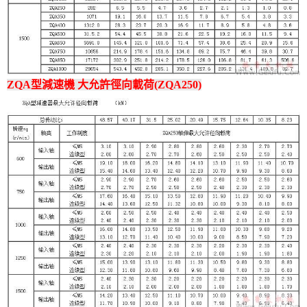
ZQA型減速機 大允許徑向載荷(ZQA250)