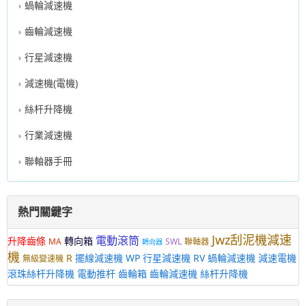
蝸輪減速機
齒輪減速機
行星減速機
減速機(電機)
絲杆升降機
行業減速機
聯軸器手冊
熱門關鍵字
Jwz刮泥機減速
電動滾筒
升降齒條
轉向箱
MA
SWL
聯軸器
轉向器
機
R
擺線減速機
WP
行星減速機
RV
蝸輪減速機
減速電機
無級變速機
滾珠絲杆升降機
電動推杆
齒輪箱
齒輪減速機
絲杆升降機