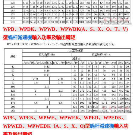
WPD、WPDK、WPWD、WPWDK(A、S、X、O、T、V)
型
蝸杆減速機
輸入功率及輸出轉矩
WPE、WPEK、WPWE、WPWEK、WPED、WPEDK、
WPWED、WPWEDK（A、S、X、O)型
蝸杆減速機
輸入功
率及輸出轉矩