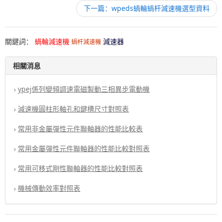
下一篇：wpeds蝸輪蝸杆減速機選型資料
關鍵詞：
蝸輪減速機
減速器
蝸杆減速機
相關消息
ypej係列變頻調速電磁製動三相異步電動機
減速機圓柱形軸孔和鍵槽尺寸對照表
常用非金屬彈性元件聯軸器的性能比較表
常用金屬彈性元件聯軸器的性能比較對照表
常用可移式剛性聯軸器的性能比較對照表
機械傳動效率對照表