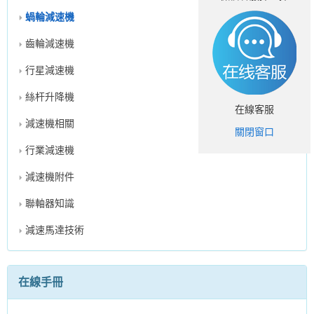
蝸輪減速機
齒輪減速機
行星減速機
絲杆升降機
在線客服
減速機相關
關閉窗口
行業減速機
減速機附件
聯軸器知識
減速馬達技術
在線手冊