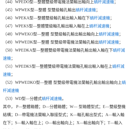
（44）WPEDO型—整體雙級帶電機法蘭輸出軸向上
蝸杆減速機
；
（45）WPWEK型—整體 型雙級軸孔輸出
蝸杆減速機
；
（46）WPEKA型—整體雙級軸孔輸出輸入軸在下
蝸杆減速機
；
（47）WPEKS型—整體雙級軸孔輸出輸入軸在上
蝸杆減速機
；
（48）WPWEKO型—整體 型雙級軸孔輸出輸出軸向上
蝸杆減速機
；
（49）WPWEDK型—整體 型雙級帶電機法蘭軸孔輸出
蝸杆減速機
；
（50）WPEDKA型—整體雙級帶電機法蘭軸孔輸出輸入軸在下
蝸杆減
速機
；
（51）WPEDKS型—整體雙級帶電機法蘭軸孔輸出輸入軸在上
蝸杆減
速機
；
（52）WPWEDKO型—整體 型雙級帶電機法蘭軸孔輸出輸出軸向上
蝸
杆減速機
（53）WD型—分體式
蝸杆減速機
。
其中， P—整體箱體；D—分體箱體；W— 型箱體型式；E—雙級整機
結構；D—帶電機法蘭輸入聯接型式；K—軸孔輸出型式；A—輸入軸
在下；S—輸入軸在上；O—輸出軸向上；X—輸出軸向下；T—輸入