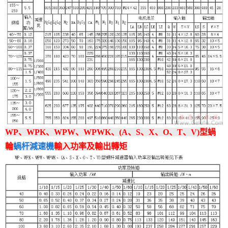
WP、WPK、WPW、WPWK、(A、S、X、O、T、V)型蝸
輪
蝸杆減速機
輸入功率及輸出轉矩