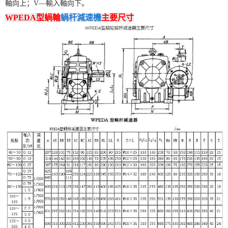
軸向上；V—輸入軸向下。
WPEDA型蝸輪
蝸杆減速機
主要尺寸