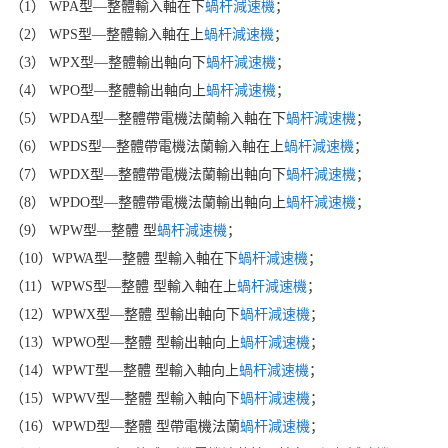
（1） WPA型—整體輸入軸在下
蝸杆減速機
；
（2） WPS型—整體輸入軸在上
蝸杆減速機
；
（3） WPX型—整體輸出軸向下
蝸杆減速機
；
（4） WPO型—整體輸出軸向上
蝸杆減速機
；
（5） WPDA型—整體帶電機法蘭輸入軸在下
蝸杆減速機
；
（6） WPDS型—整體帶電機法蘭輸入軸在上
蝸杆減速機
；
（7） WPDX型—整體帶電機法蘭輸出軸向下
蝸杆減速機
；
（8） WPDO型—整體帶電機法蘭輸出軸向上
蝸杆減速機
；
（9） WPW型—整體 型
蝸杆減速機
；
（10）WPWA型—整體 型輸入軸在下
蝸杆減速機
；
（11）WPWS型—整體 型輸入軸在上
蝸杆減速機
；
（12）WPWX型—整體 型輸出軸向下
蝸杆減速機
；
（13）WPWO型—整體 型輸出軸向上
蝸杆減速機
；
（14）WPWT型—整體 型輸入軸向上
蝸杆減速機
；
（15）WPWV型—整體 型輸入軸向下
蝸杆減速機
；
（16）WPWD型—整體 型帶電機法蘭
蝸杆減速機
；