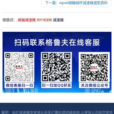
下一篇：wpwt蝸輪蝸杆減速機選型資料
關鍵詞：
蝸輪減速機
減速器
蝸杆減速機
聲明：由於減速機型號速比過多訂購前請詳細谘詢,以便我公司給您提供