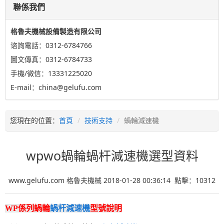
聯係我們
格魯夫機械設備製造有限公司
谘詢電話：0312-6784766
圖文傳真：0312-6784733
手機/微信：13331225020
E-mail：china@gelufu.com
您現在的位置：
首頁
技術支持
蝸輪減速機
wpwo蝸輪蝸杆減速機選型資料
www.gelufu.com 格魯夫機械 2018-01-28 00:36:14 點擊：
10312
WP係列蝸輪
蝸杆減速機
型號說明