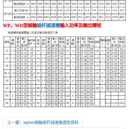
WP、WD型蝸輪
蝸杆減速機
輸入功率及輸出轉矩
上一篇：wpws蝸輪蝸杆減速機選型資料