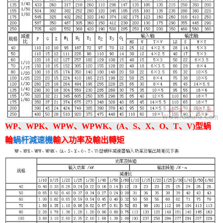
WP、WPK、WPW、WPWK、(A、S、X、O、T、V)型蝸
輪
蝸杆減速機
輸入功率及輸出轉矩