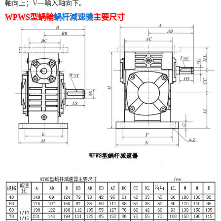
軸向上；V—輸入軸向下。
WPWS型蝸輪
蝸杆減速機
主要尺寸