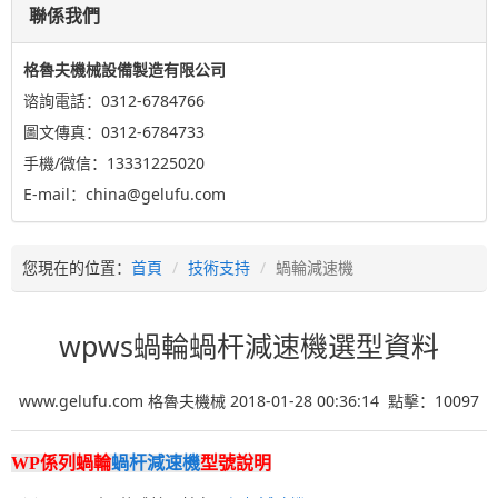
聯係我們
格魯夫機械設備製造有限公司
谘詢電話：0312-6784766
圖文傳真：0312-6784733
手機/微信：13331225020
E-mail：china@gelufu.com
您現在的位置：
首頁
技術支持
蝸輪減速機
wpws蝸輪蝸杆減速機選型資料
www.gelufu.com 格魯夫機械 2018-01-28 00:36:14 點擊：
10097
WP係列蝸輪
蝸杆減速機
型號說明