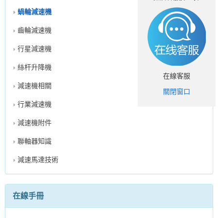
蝸輪減速機
齒輪減速機
行星減速機
絲杆升降機
在線客服
減速機相關
關閉窗口
行業減速機
減速機附件
聯軸器知識
減速馬達技術
在線手冊