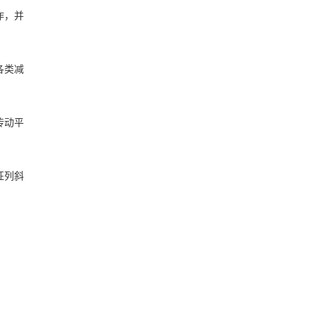
作，并
各类减
传动平
征列斜