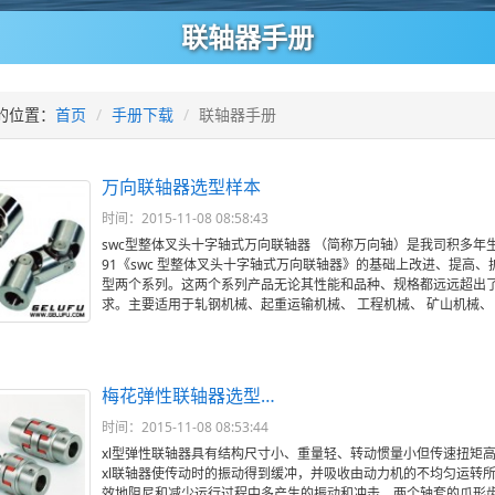
联轴器手册
的位置：
首页
手册下载
联轴器手册
万向联轴器选型样本
时间：2015-11-08 08:58:43
swc型整体叉头十字轴式万向联轴器 （简称万向轴）是我司积多年生产
91《swc 型整体叉头十字轴式万向联轴器》的基础上改进、提高、扩充
型两个系列。这两个系列产品无论其性能和品种、规格都远远超出了 j
求。主要适用于轧钢机械、起重运输机械、 工程机械、 矿山机械、
梅花弹性联轴器选型…
时间：2015-11-08 08:53:44
xl型弹性联轴器具有结构尺寸小、重量轻、转动惯量小但传速扭矩
xl联轴器使传动时的振动得到缓冲，并吸收由动力机的不均匀运转
效地阻尼和减少运行过程中多产生的振动和冲击。两个轴套的爪形