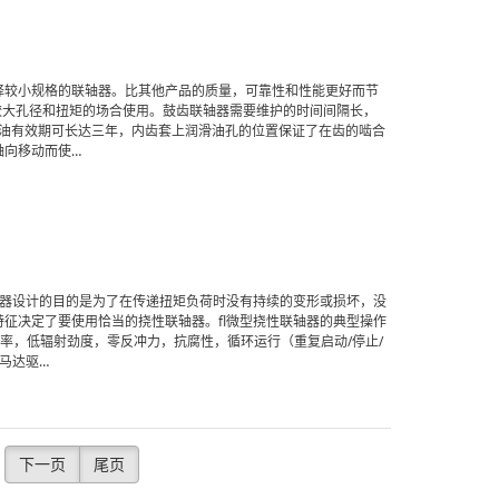
择较小规格的联轴器。比其他产品的质量，可靠性和性能更好而节
需要较大孔径和扭矩的场合使用。鼓齿联轴器需要维护的时间间隔长，
滑油有效期可长达三年，内齿套上润滑油孔的位置保证了在齿的啮合
轴向移动而使…
轴器设计的目的是为了在传递扭矩负荷时没有持续的变形或损坏，没
征决定了要使用恰当的挠性联轴器。fl微型挠性联轴器的典型操作
定速率，低辐射劲度，零反冲力，抗腐性，循环运行（重复启动/停止/
马达驱…
下一页
尾页