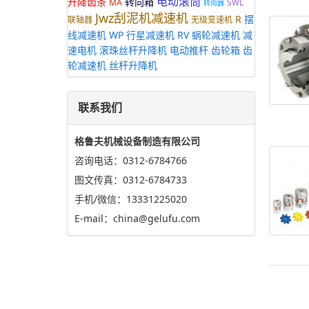
电动滚筒
升降齿条
转向箱
MA
SWL
转向器
Jwz刮泥机减速机
R
摆
联轴器
无级变速机
线减速机
WP
行星减速机
RV
蜗轮减速机
减
速电机
滚珠丝杆升降机
电动推杆
齿轮箱
齿
轮减速机
丝杆升降机
联系我们
格鲁夫机械设备制造有限公司
咨询电话：0312-6784766
图文传真：0312-6784733
手机/微信：13331225020
E-mail：china@gelufu.com