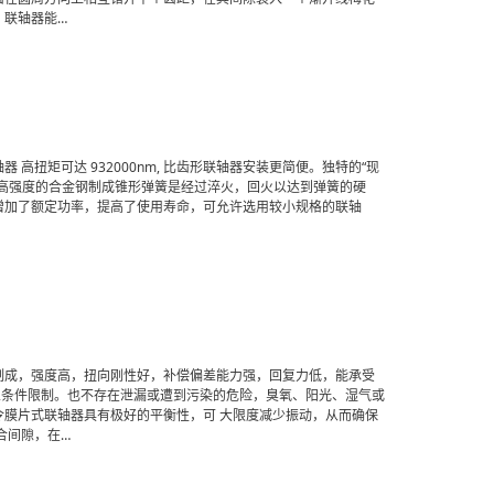
。联轴器能…
扭矩可达 932000nm, 比齿形联轴器安装更简便。独特的“现
高强度的合金钢制成锥形弹簧是经过淬火，回火以达到弹簧的硬
增加了额定功率，提高了使用寿命，可允许选用较小规格的联轴
制成，强度高，扭向刚性好，补偿偏差能力强，回复力低，能承受
业条件限制。也不存在泄漏或遭到污染的危险，臭氧、阳光、湿气或
膜片式联轴器具有极好的平衡性，可 大限度减少振动，从而确保
合间隙，在…