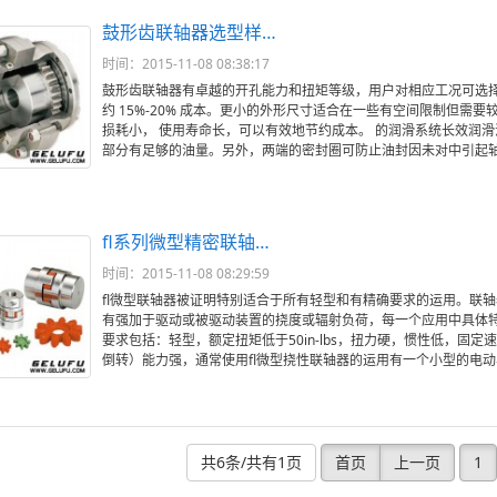
鼓形齿联轴器选型样…
时间：2015-11-08 08:38:17
鼓形齿联轴器有卓越的开孔能力和扭矩等级，用户对相应工况可选
约 15%-20% 成本。更小的外形尺寸适合在一些有空间限制但
损耗小， 使用寿命长，可以有效地节约成本。 的润滑系统长效润
部分有足够的油量。另外，两端的密封圈可防止油封因未对中引起
fl系列微型精密联轴…
时间：2015-11-08 08:29:59
fl微型联轴器被证明特别适合于所有轻型和有精确要求的运用。联
有强加于驱动或被驱动装置的挠度或辐射负荷，每一个应用中具体特
要求包括：轻型，额定扭矩低于50in-lbs，扭力硬，惯性低，固
倒转）能力强，通常使用fl微型挠性联轴器的运用有一个小型的电动
共6条/共有1页
首页
上一页
1