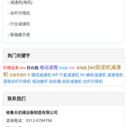
减速机(电机)
丝杆升降机
行业减速机
联轴器手册
热门关键字
Jwz刮泥机减速
电动滚筒
升降齿条
转向箱
MA
SWL
联轴器
转向器
机
R
摆线减速机
WP
行星减速机
RV
蜗轮减速机
减速电机
无级变速机
滚珠丝杆升降机
电动推杆
齿轮箱
齿轮减速机
丝杆升降机
联系我们
格鲁夫机械设备制造有限公司
咨询电话：0312-6784766