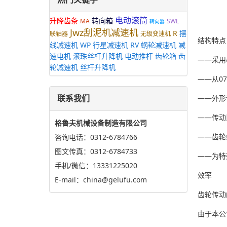
电动滚筒
升降齿条
转向箱
MA
SWL
转向器
Jwz刮泥机减速机
R
摆
联轴器
无级变速机
结构特点
线减速机
WP
行星减速机
RV
蜗轮减速机
减
速电机
滚珠丝杆升降机
电动推杆
齿轮箱
齿
——采用
轮减速机
丝杆升降机
——从07
联系我们
——外形
——传动
格鲁夫机械设备制造有限公司
——齿轮
咨询电话：0312-6784766
图文传真：0312-6784733
——为特
手机/微信：13331225020
效率
E-mail：china@gelufu.com
齿轮传动
由于本公