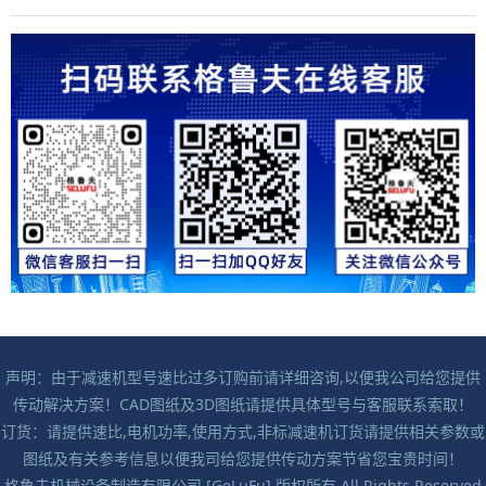
声明：由于减速机型号速比过多订购前请详细咨询,以便我公司给您提供
传动解决方案！CAD图纸及3D图纸请提供具体型号与客服联系索取！
订货：请提供速比,电机功率,使用方式,非标减速机订货请提供相关参数或
图纸及有关参考信息以便我司给您提供传动方案节省您宝贵时间！
格鲁夫机械设备制造有限公司 [GeLuFu] 版权所有 All Rights Reserved