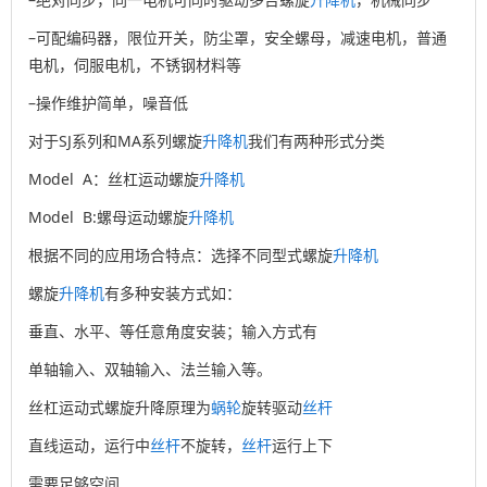
–可配编码器，限位开关，防尘罩，安全螺母，减速电机，普通
电机，伺服电机，不锈钢材料等
–操作维护简单，噪音低
对于SJ系列和MA系列螺旋
升降机
我们有两种形式分类
Model A：丝杠运动螺旋
升降机
Model B:螺母运动螺旋
升降机
根据不同的应用场合特点：选择不同型式螺旋
升降机
螺旋
升降机
有多种安装方式如：
垂直、水平、等任意角度安装；输入方式有
单轴输入、双轴输入、法兰输入等。
丝杠运动式螺旋升降原理为
蜗轮
旋转驱动
丝杆
直线运动，运行中
丝杆
不旋转，
丝杆
运行上下
需要足够空间