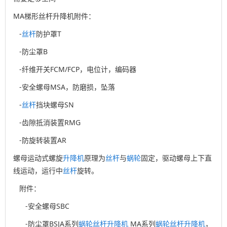
MA梯形丝杆升降机附件：
-
丝杆
防护罩T
-防尘罩B
-纤维开关FCM/FCP，电位计，编码器
-安全螺母MSA，防磨损，坠落
-
丝杆
挡块螺母SN
-齿隙抵消装置RMG
-防旋转装置AR
螺母运动式螺旋
升降机
原理为
丝杆
与
蜗轮
固定，驱动螺母上下直
线运动，运行中
丝杆
旋转。
附件：
-安全螺母SBC
-防尘罩BSJA系列
蜗轮
丝杆
升降机
MA系列
蜗轮
丝杆
升降机
，