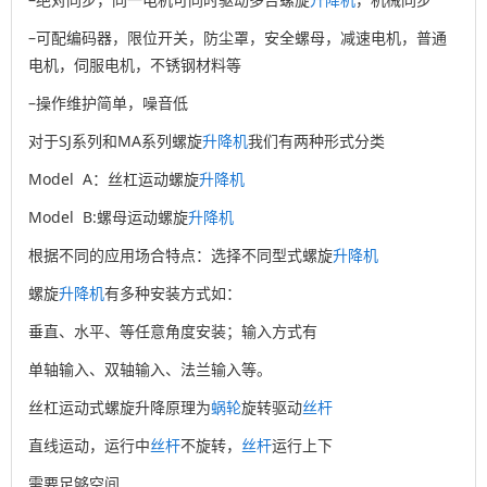
–可配编码器，限位开关，防尘罩，安全螺母，减速电机，普通
电机，伺服电机，不锈钢材料等
–操作维护简单，噪音低
对于SJ系列和MA系列螺旋
升降机
我们有两种形式分类
Model A：丝杠运动螺旋
升降机
Model B:螺母运动螺旋
升降机
根据不同的应用场合特点：选择不同型式螺旋
升降机
螺旋
升降机
有多种安装方式如：
垂直、水平、等任意角度安装；输入方式有
单轴输入、双轴输入、法兰输入等。
丝杠运动式螺旋升降原理为
蜗轮
旋转驱动
丝杆
直线运动，运行中
丝杆
不旋转，
丝杆
运行上下
需要足够空间