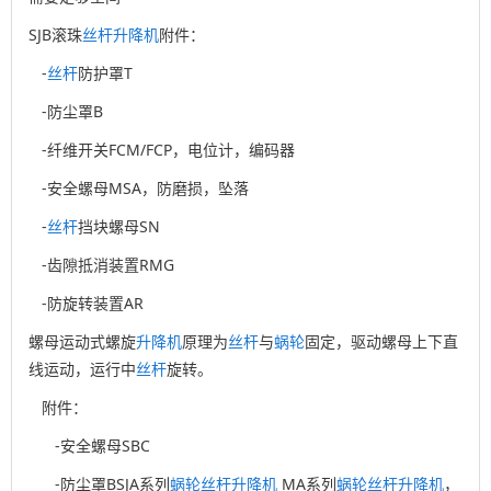
SJB滚珠
丝杆
升降机
附件：
-
丝杆
防护罩T
-防尘罩B
-纤维开关FCM/FCP，电位计，编码器
-安全螺母MSA，防磨损，坠落
-
丝杆
挡块螺母SN
-齿隙抵消装置RMG
-防旋转装置AR
螺母运动式螺旋
升降机
原理为
丝杆
与
蜗轮
固定，驱动螺母上下直
线运动，运行中
丝杆
旋转。
附件：
-安全螺母SBC
-防尘罩BSJA系列
蜗轮
丝杆
升降机
MA系列
蜗轮
丝杆
升降机
，