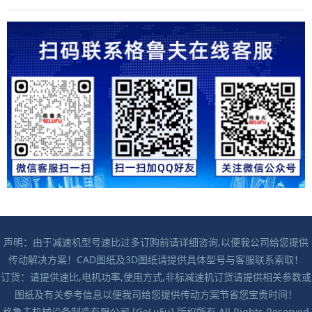
声明：由于减速机型号速比过多订购前请详细咨询,以便我公司给您提供
传动解决方案！CAD图纸及3D图纸请提供具体型号与客服联系索取！
订货：请提供速比,电机功率,使用方式,非标减速机订货请提供相关参数或
图纸及有关参考信息以便我司给您提供传动方案节省您宝贵时间！
格鲁夫机械设备制造有限公司 [GeLuFu] 版权所有 All Rights Reserved