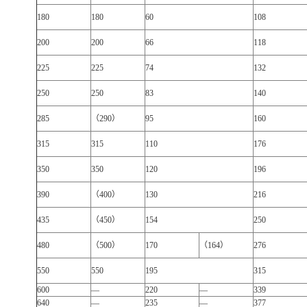
180
180
60
108
200
200
66
118
225
225
74
132
250
250
83
140
285
（290）
95
160
315
315
110
176
350
350
120
196
390
（400）
130
216
435
（450）
154
250
480
（500）
170
（164）
276
550
550
195
315
600
—
220
—
339
640
—
235
—
377