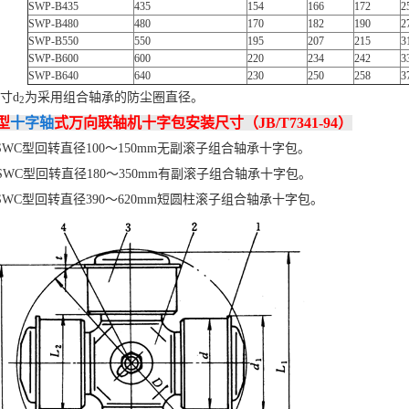
SWP-B435
435
154
166
172
2
SWP-B480
480
170
182
190
2
SWP-B550
550
195
207
215
3
SWP-B600
600
220
234
242
3
SWP-B640
640
230
250
258
3
寸d
为采用组合轴承的防尘圈直径。
­2­
型
十字轴
式万向联轴机十字包安装尺寸（JB/T7341-94）
于SWC型回转直径100～150mm无副滚子组合轴承十字包。
于SWC型回转直径180～350mm有副滚子组合轴承十字包。
于SWC型回转直径390～620mm短圆柱滚子组合轴承十字包。