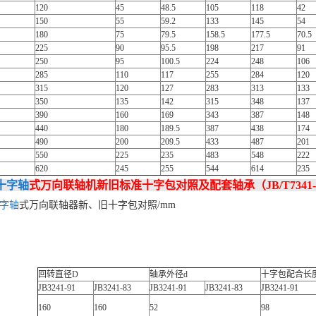
120
45
48.5
105
118
42
150
55
59.2
133
145
54
180
75
79.5
158.5
177.5
70.5
225
90
95.5
198
217
91
250
95
100.5
224
248
106
285
110
117
255
284
120
315
120
127
283
313
133
350
135
142
315
348
137
390
160
169
343
387
148
440
180
189.5
387
438
174
490
200
209.5
433
487
201
550
225
235
483
548
222
620
245
255
544
614
235
十字轴
式万向联轴机新旧标准十字包对照及配套轴承（JB/T7341-
字轴
式万向联轴器新、旧十字包对照/mm
回转直径D
轴承外径d
十字包配合长
JB3241-91
JB3241-83
JB3241-91
JB3241-83
JB3241-91
160
160
52
98