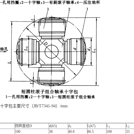
型十字包主要尺寸（JB/T7341-94）/mm
回转直径D
d(h5)
d
L(h7)
L
L
1
1
2
100
38
40.8
86.5
100
33