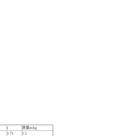
t
质量m/kg
1.75
1.5