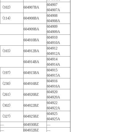
604907
（102）
604907BA
604907A
604908
（114）
604908BA
604908A
604909
604909BA
604909A
604910
604910BA
604910A
604912
（165）
604912BA
604912A
604914
604914BA
604914A
604915
（197）
604915BA
604915A
604916
（230）
604916BZ
604916A
604920
（261）
604920BZ
604920A
604922
（302）
604922BZ
604922A
604925
（327）
604925BZ
604925A
—
604930BZ
—
—
604932BZ
—