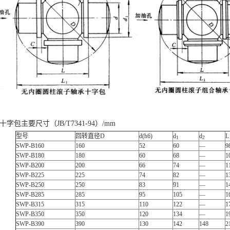
型十字包主要尺寸（JB/T7341-94）/mm
型号
回转直径D
d(h6)
d
d
L
1
2
SWP-B160
160
52
60
—
9
SWP-B180
180
60
68
—
1
SWP-B200
200
66
74
—
1
SWP-B225
225
74
82
—
1
SWP-B250
250
83
91
—
1
SWP-B285
285
95
105
—
1
SWP-B315
315
110
122
—
1
SWP-B350
350
120
134
—
1
SWP-B390
390
130
142
148
2