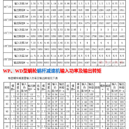
WP、WD型蜗轮
蜗杆减速机
输入功率及输出转矩