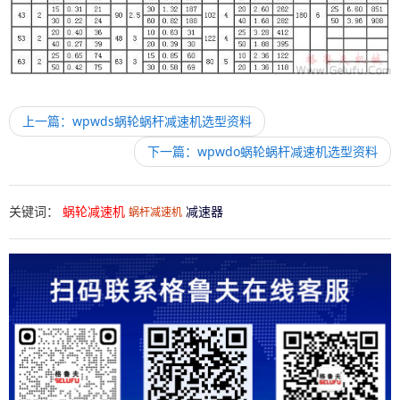
上一篇：wpwds蜗轮蜗杆减速机选型资料
下一篇：wpwdo蜗轮蜗杆减速机选型资料
关键词：
蜗轮减速机
减速器
蜗杆减速机