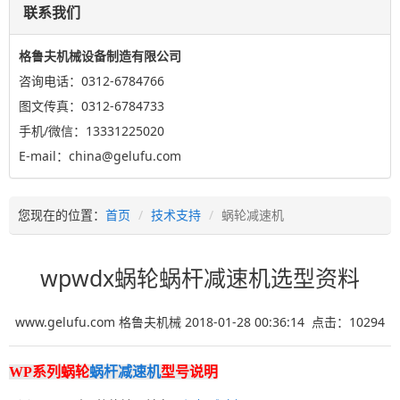
联系我们
格鲁夫机械设备制造有限公司
咨询电话：0312-6784766
图文传真：0312-6784733
手机/微信：13331225020
E-mail：china@gelufu.com
您现在的位置：
首页
技术支持
蜗轮减速机
wpwdx蜗轮蜗杆减速机选型资料
www.gelufu.com 格鲁夫机械 2018-01-28 00:36:14 点击：
10294
WP系列蜗轮
蜗杆减速机
型号说明