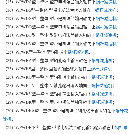
（17）WPWDA型—整体 型带电机法兰输入轴在下
蜗杆减速机
；
（18）WPWDS型—整体 型带电机法兰输入轴在上
蜗杆减速机
；
（19）WPWDX型—整体 型带电机法兰输出轴向下
蜗杆减速机
；
（20）WPWDO型—整体 型带电机法兰输出轴向上
蜗杆减速机
；
（21）WPWDT型—整体 型带电机法兰输入轴向上
蜗杆减速机
；
（22）WPWDV型—整体 型带电机法兰输入轴向下
蜗杆减速机
；
（23）WPWK型—整体 型轴孔输出
蜗杆减速机
；
（24）WPWKA型—整体 型轴孔输出输入轴在下
蜗杆减速机
；
（25）WPWKS型—整体 型轴孔输出输入轴在上
蜗杆减速机
；
（26）WPWKO型—整体 型轴孔输出输出轴向上
蜗杆减速机
；
（27）WPWKT型—整体 型轴孔输出输入轴向上
蜗杆减速机
；
（28）WPWKV型—整体 型轴孔输出输入轴向下
蜗杆减速机
；
（29）WPWDK型—整体 型带电机法兰轴孔输出
蜗杆减速机
；
（30）WPWDKA型—整体 型带电机法兰轴孔输出输入轴在下
蜗杆减
速机
；
（31）WPWDKS型—整体 型带电机法兰轴孔输出输入轴在上
蜗杆减