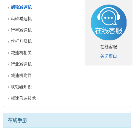
蜗轮减速机
齿轮减速机
行星减速机
丝杆升降机
在线客服
减速机相关
关闭窗口
行业减速机
减速机附件
联轴器知识
减速马达技术
在线手册