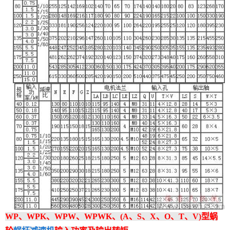
WP、WPK、WPW、WPWK、(A、S、X、O、T、V)型蜗