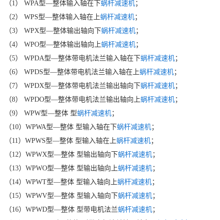
（1） WPA型—整体输入轴在下
蜗杆减速机
；
（2） WPS型—整体输入轴在上
蜗杆减速机
；
（3） WPX型—整体输出轴向下
蜗杆减速机
；
（4） WPO型—整体输出轴向上
蜗杆减速机
；
（5） WPDA型—整体带电机法兰输入轴在下
蜗杆减速机
；
（6） WPDS型—整体带电机法兰输入轴在上
蜗杆减速机
；
（7） WPDX型—整体带电机法兰输出轴向下
蜗杆减速机
；
（8） WPDO型—整体带电机法兰输出轴向上
蜗杆减速机
；
（9） WPW型—整体 型
蜗杆减速机
；
（10）WPWA型—整体 型输入轴在下
蜗杆减速机
；
（11）WPWS型—整体 型输入轴在上
蜗杆减速机
；
（12）WPWX型—整体 型输出轴向下
蜗杆减速机
；
（13）WPWO型—整体 型输出轴向上
蜗杆减速机
；
（14）WPWT型—整体 型输入轴向上
蜗杆减速机
；
（15）WPWV型—整体 型输入轴向下
蜗杆减速机
；
（16）WPWD型—整体 型带电机法兰
蜗杆减速机
；