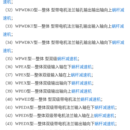
速机
；
（32）WPWDKO型—整体 型带电机法兰轴孔输出输出轴向上
蜗杆减
速机
；
（33）WPWDKT型—整体 型带电机法兰轴孔输出输入轴向上
蜗杆减
速机
；
（34）WPWDKV型—整体 型带电机法兰轴孔输出输入轴向下
蜗杆减
速机
；
（35）WPWE型—整体 型双级
蜗杆减速机
；
（36）WPEA型—整体双级输入轴在下
蜗杆减速机
；
（37）WPES型—整体双级输入轴在上
蜗杆减速机
；
（38）WPEX型—整体双级输出轴向下
蜗杆减速机
；
（39）WPEO型—整体双级输出轴向上
蜗杆减速机
（40）WPWED型—整体 型双级带电机法兰
蜗杆减速机
；
（41）WPEDA型—整体双级带电机法兰输入轴在下
蜗杆减速机
；
（42）WPEDS型—整体双级带电机法兰输入轴在上
蜗杆减速机
；
（43）WPEDX型—整体双级带电机法兰输出轴向下
蜗杆减速机
；