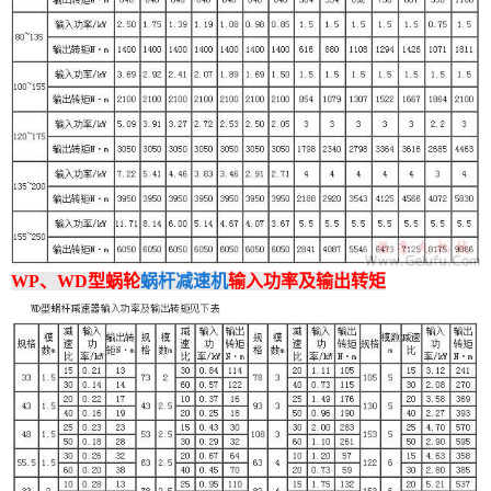
WP、WD型蜗轮
蜗杆减速机
输入功率及输出转矩