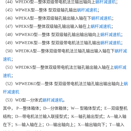
（44）WPEDO型—整体双级带电机法兰输出轴向上
蜗杆减速机
；
（45）WPWEK型—整体 型双级轴孔输出
蜗杆减速机
；
（46）WPEKA型—整体双级轴孔输出输入轴在下
蜗杆减速机
；
（47）WPEKS型—整体双级轴孔输出输入轴在上
蜗杆减速机
；
（48）WPWEKO型—整体 型双级轴孔输出输出轴向上
蜗杆减速机
；
（49）WPWEDK型—整体 型双级带电机法兰轴孔输出
蜗杆减速机
；
（50）WPEDKA型—整体双级带电机法兰轴孔输出输入轴在下
蜗杆减
速机
；
（51）WPEDKS型—整体双级带电机法兰轴孔输出输入轴在上
蜗杆减
速机
；
（52）WPWEDKO型—整体 型双级带电机法兰轴孔输出输出轴向上
蜗
杆减速机
（53）WD型—分体式
蜗杆减速机
。
其中， P—整体箱体；D—分体箱体；W— 型箱体型式；E—双级整机
结构；D—带电机法兰输入联接型式；K—轴孔输出型式；A—输入轴
在下；S—输入轴在上；O—输出轴向上；X—输出轴向下；T—输入