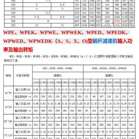
WPE、WPEK、WPWE、WPWEK、WPED、WPEDK、
WPWED、WPWEDK（A、S、X、O)型
蜗杆减速机
输入功
率及输出转矩