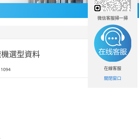
微信客服掃一掃
速機選型資料
在線客服
11094
關閉窗口