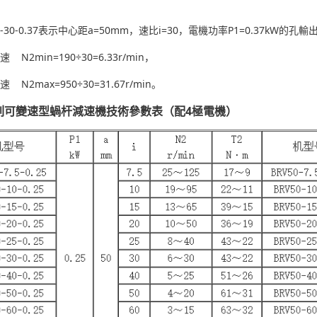
-30-0.37表示中心距a=50mm，速比i=30，電機功率P1=0.37kW的
N2min=190÷30=6.33r/min，
N2max=950÷30=31.67r/min。
係列可變速型蝸杆減速機技術參數表（配4極電機）