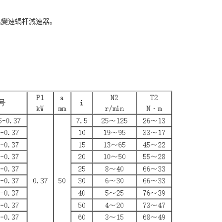
孔輸出變速蝸杆減速器。