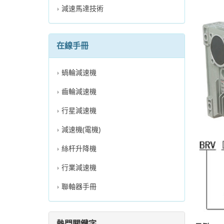
減速馬達技術
在線手冊
蝸輪減速機
齒輪減速機
行星減速機
減速機(電機)
絲杆升降機
行業減速機
聯軸器手冊
熱門關鍵字