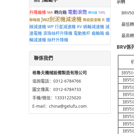
示例
電動滾筒
升降齒條
轉向箱
MA
SWL
BRV50
轉向器
Jwz刮泥機減速機
R
擺
聯軸器
無級變速機
最低轉速 
線減速機
WP
行星減速機
RV
蝸輪減速機
減
速電機
滾珠絲杆升降機
電動推杆
齒輪箱
齒
最高轉速 
輪減速機
絲杆升降機
BRV
聯係我們
格魯夫機械設備製造有限公司
谘詢電話：0312-6784766
圖文傳真：0312-6784733
手機/微信：13331225020
E-mail：china@gelufu.com