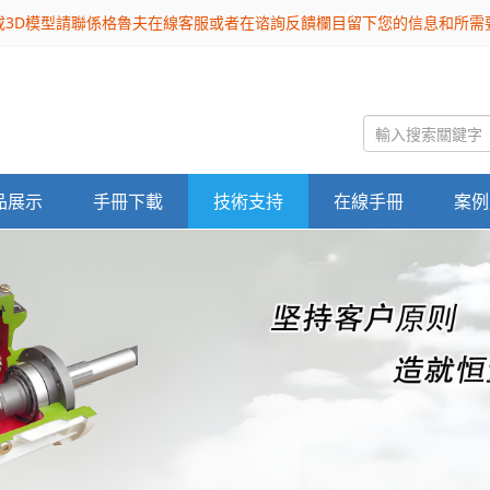
或3D模型請聯係格魯夫在線客服或者在谘詢反饋欄目留下您的信息和所
品展示
手冊下載
技術支持
在線手冊
案例