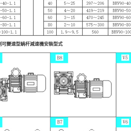
係列可變速型蝸杆減速機安裝型式