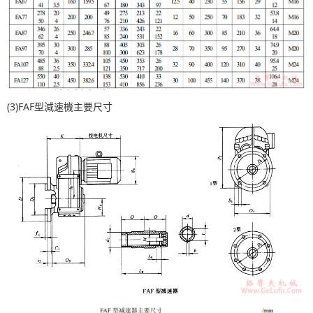
(3)FAF型減速機主要尺寸