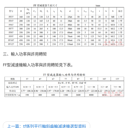
三、輸入功率與許用轉矩
FF型減速機輸入功率與許用轉矩見下表。
上一篇：tf係列平行軸斜齒輪減速機選型資料