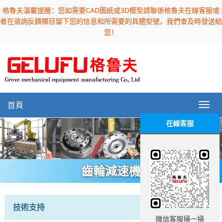
格魯夫溫馨提醒：您如需要CAD圖紙或3D模型請聯係格魯夫在線客服或
者在谘詢反饋欄目留下您的信息和所需要的具體型號，我們會及時發送給
您！
首頁
在線客服
齒輪減速機
技術支持
微信客服掃一掃