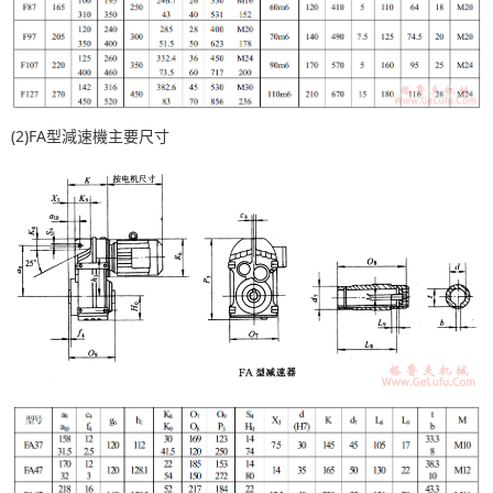
(2)FA型減速機主要尺寸