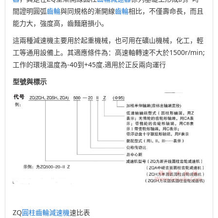
間證明圓弧
齒輪
與同規格的漸開線
齒輪
相比，不僅壽命長，而且
能力大，強度高，齒麵磨損小。
這兩種減速機主要用於起重機械，也可用在礦山機械，化工，輕
工等通用設備上。其適應條件為：高速軸轉速不大於1500r/min;
工作的環境溫度為-40到+45度.適用於正反兩向運行
型號與標示
ZQ
圓柱齒輪減速機
速比表