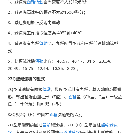
1、減速機
齒輪
傳動
圓周速度不大於10米/秒；
2、減速機高速軸的轉速不大於1500轉/分；
3、減速機用於正反兩向運轉；
4、減速機工作環境溫度為-40℃到+40℃
4、減速機有九種
傳動
比、九種配置型式和三種低速軸軸端型
式；
5、此類減速機
傳動
比有： 48.57、40.17、31.5、23.34、
20.49、15.75、12.64、10.35、8.23 。
2ZQ型減速機的型式
ZQ型減速機有兩級
傳動
，裝配型式共有九種，輸入軸伸為圓錐
形，輸出軸端由圓柱形（Z型）、
齒輪
型（CA型、C型）一級歐
氏（十字滑塊）聯軸器（F型）。
3ZQ與ZQ（H）型圓柱
齒輪
減速機的區別
ZQ型是漸開線圓柱
齒輪
減速機，ZQ（H）型是圓柱
齒輪
減速
器
，其是在ZQ型漸開線圓柱
齒輪
減速器
係列基礎上形成的。時