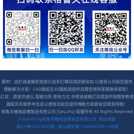
聲明：由於減速機型號速比過多訂購前請詳細谘詢,以便我公司給您提供
傳動解決方案！CAD圖紙及3D圖紙請提供具體型號與客服聯係索取！
訂貨：請提供速比,電機功率,使用方式,非標減速機訂貨請提供相關參數或
圖紙及有關參考信息以便我司給您提供傳動方案節省您寶貴時間！
格魯夫機械設備製造有限公司 [GeLuFu] 版權所有 All Rights Reserved
Powered by格魯夫機械設備製造有限公司
網站地圖
冀ICP備19023093號-1
冀公網安備 13060602001168號