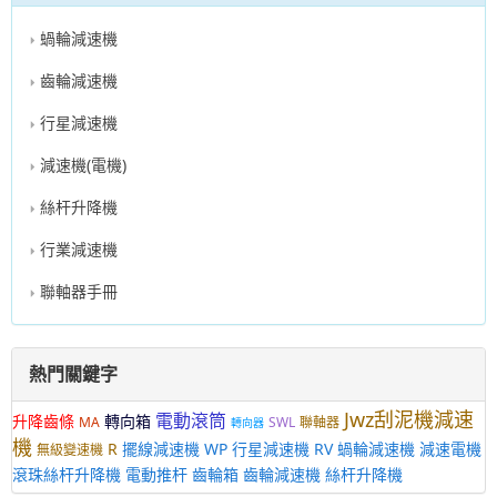
蝸輪減速機
齒輪減速機
行星減速機
減速機(電機)
絲杆升降機
行業減速機
聯軸器手冊
熱門關鍵字
Jwz刮泥機減速
電動滾筒
升降齒條
轉向箱
MA
SWL
聯軸器
轉向器
機
R
擺線減速機
WP
行星減速機
RV
蝸輪減速機
減速電機
無級變速機
滾珠絲杆升降機
電動推杆
齒輪箱
齒輪減速機
絲杆升降機