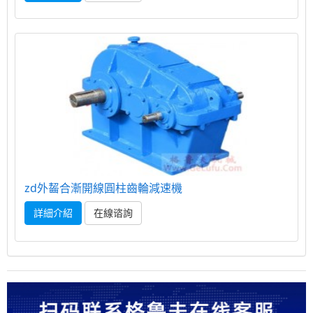
zd外齧合漸開線圓柱齒輪減速機
詳細介紹
在線谘詢