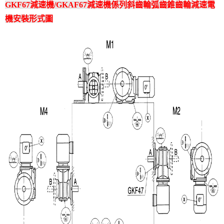
GKF67減速機/GKAF67減速機係列斜齒輪弧齒錐齒輪減速電
機安裝形式圖