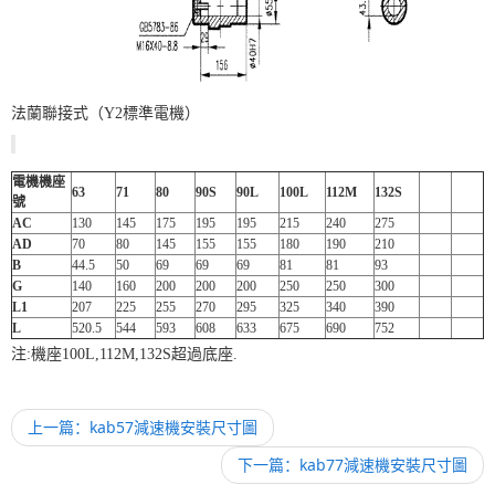
法蘭聯接式（Y2標準電機）
電機機座
63
71
80
90S
90L
100L
112M
132S
號
AC
130
145
175
195
195
215
240
275
AD
70
80
145
155
155
180
190
210
B
44.5
50
69
69
69
81
81
93
G
140
160
200
200
200
250
250
300
L1
207
225
255
270
295
325
340
390
L
520.5
544
593
608
633
675
690
752
注:機座100L,112M,132S超過底座.
上一篇：kab57減速機安裝尺寸圖
下一篇：kab77減速機安裝尺寸圖