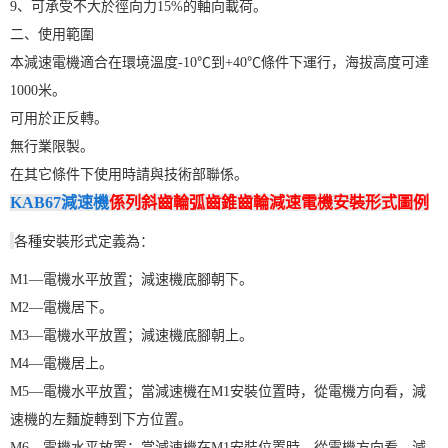
9、可承受不大於徑向力15%的軸向載荷。
二、使用範圍
本減速電機適合在環境溫度-10℃到+40℃條件下運行，海拔高度可達
1000米。
可用於正反轉。
無行業限製。
在其它條件下使用時請與技術部聯係。
KAB67減速機
係列斜齒輪弧齒錐齒輪減速電機安裝形式圖例
各種安裝形式定義為：
M1—電機水平放置；減速機底腳朝下。
M2—電機居下。
M3—電機水平放置；減速機底腳朝上。
M4—電機居上。
M5—電機水平放置；當減速機在M1安裝位置時，從電機方向看，減
速機的左麵旋轉到下方位置。
M6—電機水平放置；當減速機在M1安裝位置時，從電機方向看，減