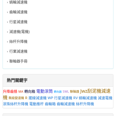
蝸輪減速機
齒輪減速機
行星減速機
減速機(電機)
絲杆升降機
行業減速機
聯軸器手冊
熱門關鍵字
Jwz刮泥機減速
電動滾筒
升降齒條
轉向箱
MA
SWL
聯軸器
轉向器
機
R
擺線減速機
WP
行星減速機
RV
蝸輪減速機
減速電機
無級變速機
滾珠絲杆升降機
電動推杆
齒輪箱
齒輪減速機
絲杆升降機