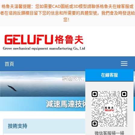
格魯夫溫馨提醒：您如需要CAD圖紙或3D模型請聯係格魯夫在線客服或
者在谘詢反饋欄目留下您的信息和所需要的具體型號，我們會及時發送給
您！
首頁
在線客服
減速馬達技術
技術支持
微信客服掃一掃