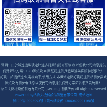
聲明：由於減速機型號速比過多訂購前請詳細谘詢,以便我公司給您提供
傳動解決方案！CAD圖紙及3D圖紙請提供具體型號與客服聯係索取！
訂貨：請提供速比,電機功率,使用方式,非標減速機訂貨請提供相關參數或
圖紙及有關參考信息以便我司給您提供傳動方案節省您寶貴時間！
格魯夫機械設備製造有限公司 [GeLuFu] 版權所有 All Rights Reserved
Powered by格魯夫機械設備製造有限公司
網站地圖
冀ICP備19023093號-1
冀公網安備 13060602001168號