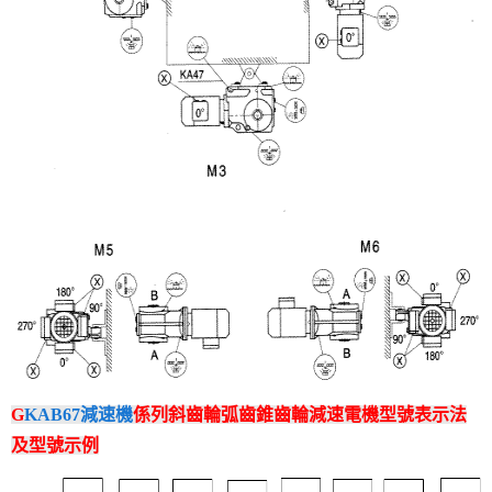
G
KAB67減速機
係列斜齒輪弧齒錐齒輪減速電機型號表示法
及型號示例