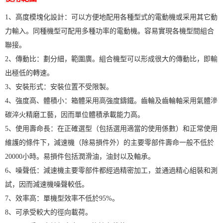
1、高度模塊化設計：可以方便地配用各種型式的電動機或采用其它動
力輸入。同種機型可配用多種功率的電動機。容易實現各機型間組合
聯接。
2、傳動比：劃分細，範圍廣。組合機型可以形成很大的傳動比，即輸
出極低的轉速。
3、安裝形式：安裝位置不受限製。
4、強度高、體積小：箱體采用高強度鑄鐵。齒輪及齒輪軸采用氣體滲
碳淬火精磨工藝，因而單位體積承載能力高。
5、使用壽命長：在正確選型（包括選用適當的使用係數）和正常使用
維護的條件下，減速機（除易損件外）的主要零部件壽命一般不低於
20000小時。易損件包括潤滑油，油封以及軸承。
6、噪聲低：減速機主要零部件都經過精密加工，並通過精心組裝和測
試，因而減速機噪聲較低。
7、效率高：單機型效率不低於95%。
8、可承受較大的徑向載荷。