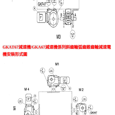
GKAT67減速機/GKA67減速機係列斜齒輪弧齒錐齒輪減速電
機安裝形式圖