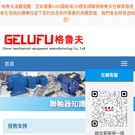
格魯夫溫馨提醒：您如需要CAD圖紙或3D模型請聯係格魯夫在線客服或
者在谘詢反饋欄目留下您的信息和所需要的具體型號，我們會及時發送給
您！
首頁
在線客服
聯軸器知識
技術支持
微信客服掃一掃