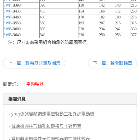
SWP
-B390
390
130
142
148
216
SWP
-B435
435
154
166
172
250
SWP
-B480
480
170
182
190
276
SWP
-B550
550
195
207
215
315
SWP
-B600
600
220
234
242
339
SWP
-B640
640
230
250
258
377
注：尺寸d
為采用組合軸承的防塵圈直徑。
­2­
上一篇：聯軸器分類及圖示
下一篇：軸套聯軸器
關鍵詞：
十字聯軸器
相關消息
ypej係列變頻調速電磁製動三相異步電動機
減速機圓柱形軸孔和鍵槽尺寸對照表
常用非金屬彈性元件聯軸器的性能比較表