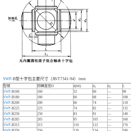
SWP
-B型十字包主要尺寸（JB/T7341-94）/mm
型號
回轉直徑D
d(h6)
d
d
L
1
2
SWP
-B160
160
52
60
—
98
SWP
-B180
180
60
68
—
108
SWP
-B200
200
66
74
—
118
SWP
-B225
225
74
82
—
132
SWP
-B250
250
83
91
—
140
SWP
-B285
285
95
105
—
160
SWP
-B315
315
110
122
—
176
SWP
-B350
350
120
134
—
196