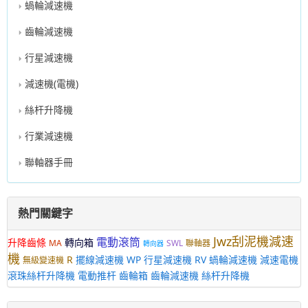
蝸輪減速機
齒輪減速機
行星減速機
減速機(電機)
絲杆升降機
行業減速機
聯軸器手冊
熱門關鍵字
Jwz刮泥機減速
電動滾筒
升降齒條
轉向箱
MA
SWL
聯軸器
轉向器
機
R
擺線減速機
WP
行星減速機
RV
蝸輪減速機
減速電機
無級變速機
滾珠絲杆升降機
電動推杆
齒輪箱
齒輪減速機
絲杆升降機