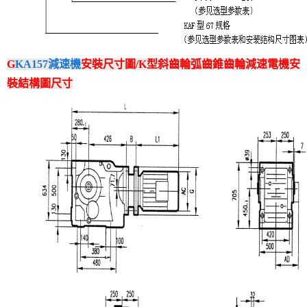
G
KA157減速機
安裝尺寸圖/K型斜齒輪弧齒錐齒輪減速電機安
裝結構圖尺寸