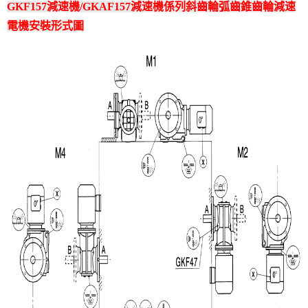
GKF157減速機/GKAF157減速機係列斜齒輪弧齒錐齒輪減速
電機安裝形式圖