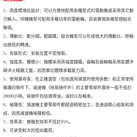
1、高度模塊化設計：可以方便地配用各種型式的電動機或采用其它動
力輸入。同種機型可配用多種功率的電動機。容易實現各機型間組合
聯接。
2、傳動比：劃分細，範圍廣。組合機型可以形成很大的傳動比，即輸
出極低的轉速。
3、安裝形式：安裝位置不受限製。
4、強度高、體積小：箱體采用高強度鑄鐵。齒輪及齒輪軸采用氣體滲
碳淬火精磨工藝，因而單位體積承載能力高。
5、使用壽命長：在正確選型（包括選用適當的使用係數）和正常使用
維護的條件下，減速機（除易損件外）的主要零部件壽命一般不低於
20000小時。易損件包括潤滑油，油封以及軸承。
6、噪聲低：減速機主要零部件都經過精密加工，並通過精心組裝和測
試，因而減速機噪聲較低。
7、效率高：單機型效率不低於95%。
8、可承受較大的徑向載荷。