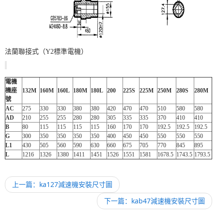
法蘭聯接式（Y2標準電機）
電機
機座
132M
160M
160L
180M
180L
200
225S
225M
250M
280S
280M
號
AC
275
330
330
380
380
420
470
470
510
580
580
AD
210
255
255
280
280
305
335
335
370
410
410
B
80
115
115
115
115
160
170
170
192.5
192.5
192.5
G
300
350
350
350
350
400
450
450
550
550
550
L1
430
505
560
590
630
660
675
705
770
845
895
L
1216
1326
1380
1411
1451
1526
1551
1581
1678.5
1743.5
1793.5
上一篇：ka127減速機安裝尺寸圖
下一篇：kab47減速機安裝尺寸圖