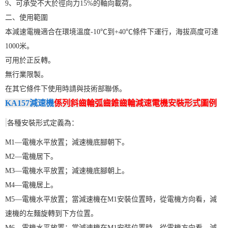
9、可承受不大於徑向力15%的軸向載荷。
二、使用範圍
本減速電機適合在環境溫度-10℃到+40℃條件下運行，海拔高度可達
1000米。
可用於正反轉。
無行業限製。
在其它條件下使用時請與技術部聯係。
KA157減速機
係列斜齒輪弧齒錐齒輪減速電機安裝形式圖例
各種安裝形式定義為：
M1—電機水平放置；減速機底腳朝下。
M2—電機居下。
M3—電機水平放置；減速機底腳朝上。
M4—電機居上。
M5—電機水平放置；當減速機在M1安裝位置時，從電機方向看，減
速機的左麵旋轉到下方位置。
M6—電機水平放置；當減速機在M1安裝位置時，從電機方向看，減