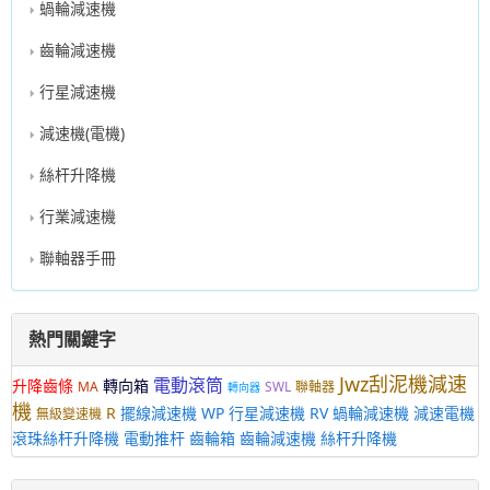
蝸輪減速機
齒輪減速機
行星減速機
減速機(電機)
絲杆升降機
行業減速機
聯軸器手冊
熱門關鍵字
Jwz刮泥機減速
電動滾筒
升降齒條
轉向箱
MA
SWL
聯軸器
轉向器
機
R
擺線減速機
WP
行星減速機
RV
蝸輪減速機
減速電機
無級變速機
滾珠絲杆升降機
電動推杆
齒輪箱
齒輪減速機
絲杆升降機