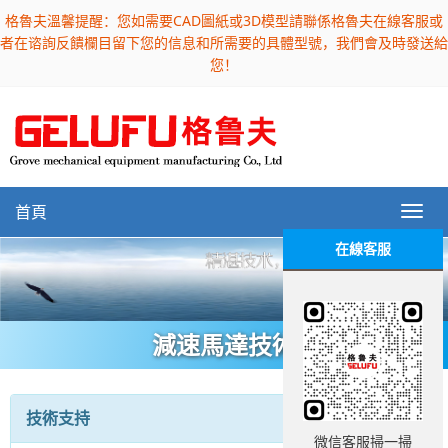
格魯夫溫馨提醒：您如需要CAD圖紙或3D模型請聯係格魯夫在線客服或
者在谘詢反饋欄目留下您的信息和所需要的具體型號，我們會及時發送給
您！
首頁
在線客服
減速馬達技術
技術支持
微信客服掃一掃