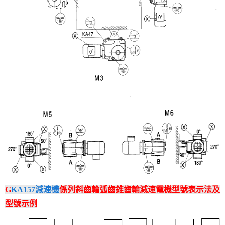
G
KA157減速機
係列斜齒輪弧齒錐齒輪減速電機型號表示法及
型號示例