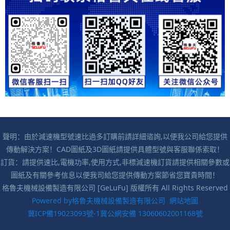
聲明：由於減速機型號速比過多訂購前請詳細谘詢,以便我公司給您提供
傳動解決方案！CAD圖紙及3D圖紙請提供具體型號與客服聯係索取！
訂貨：請提供速比,電機功率,使用方式,非標減速機訂貨請提供相關參數或
圖紙及有關參考信息以便我司給您提供傳動方案節省您寶貴時間！
格魯夫機械設備製造有限公司 [GeLuFu] 版權所有 All Rights Reserved
Powered by格魯夫機械設備製造有限公司
網站地圖
冀ICP備19023093號-1
冀公網安備 13060602001168號