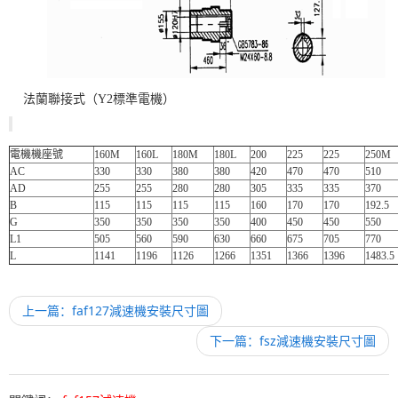
法蘭聯接式（Y2標準電機）
電機機座號
160M
160L
180M
180L
200
225
225
250M
AC
330
330
380
380
420
470
470
510
AD
255
255
280
280
305
335
335
370
B
115
115
115
115
160
170
170
192.5
G
350
350
350
350
400
450
450
550
L1
505
560
590
630
660
675
705
770
L
1141
1196
1126
1266
1351
1366
1396
1483.5
上一篇：faf127減速機安裝尺寸圖
下一篇：fsz減速機安裝尺寸圖