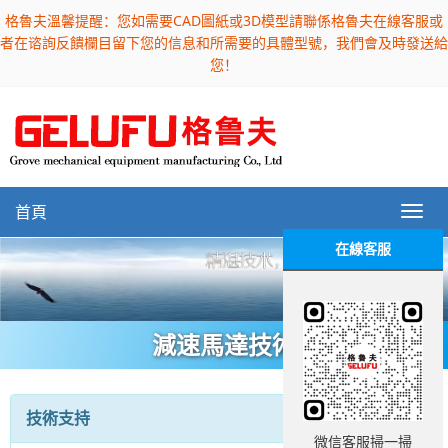
格魯夫溫馨提醒：您如需要CAD圖紙或3D模型請聯係格魯夫在線客服或
者在谘詢反饋欄目留下您的信息和所需要的具體型號，我們會及時發送給
您！
首頁
在線客服
減速馬達技術
技術支持
微信客服掃一掃