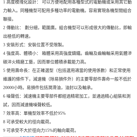
1 高度模塊化設計： 可以方便地配用各種型式的電動機或采用其它動
力輸入。同種機型可配用多種功率的電動機。容易實現各機型間組合
聯接。
2 傳動比： 劃分細，範圍廣。組合機型可以形成很大的傳動比，即輸
出極低的轉速。
3 安裝形式：安裝位置不受限製。
4 強度高、體積小： 箱體采用高強度鑄鐵。齒輪及齒輪軸采用氣體滲
碳淬火精磨工藝，因而單位體積承載能力高。
5 使用壽命長：在正確選型（包括選用適當的使用係數）和正常使用
維護的條件下，減速機（除易損件外）的主要零部件壽命一般不低於
20000小時。易損件包括潤滑油，油封以及軸承。
6 噪聲低：減速機主要零部件都經過精密加工，並通過精心組裝和測
試，因而減速機噪聲較低。
7 效率高：單機型效率不低於95%
8 可承受較大的徑向載荷。
9 可承受不大於徑向力15%的軸向載荷。