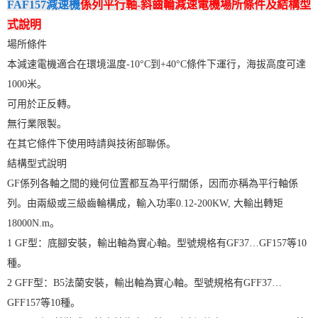
FAF157減速機
係列平行軸-斜齒輪減速電機場所條件及結構型
式說明
場所條件
本減速電機適合在環境溫度-10°C到+40°C條件下運行，海拔高度可達
1000米。
可用於正反轉。
無行業限製。
在其它條件下使用時請與技術部聯係。
結構型式說明
GF係列各軸之間的幾何位置都互為平行關係，因而亦稱為平行軸係
列。由兩級或三級齒輪構成，輸入功率0.12-200KW, 大輸出轉矩
18000N.m。
1 GF型：底腳安裝，輸出軸為實心軸。型號規格有GF37…GF157等10
種。
2 GFF型：B5法蘭安裝，輸出軸為實心軸。型號規格有GFF37…
GFF157等10種。