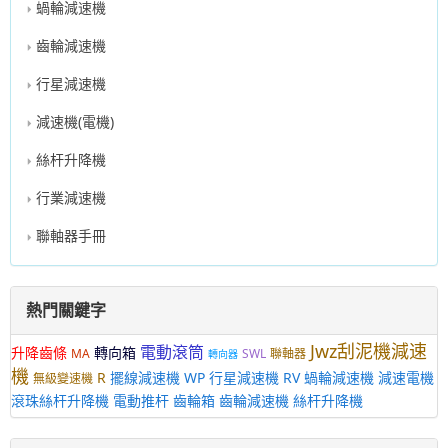
蝸輪減速機
齒輪減速機
行星減速機
減速機(電機)
絲杆升降機
行業減速機
聯軸器手冊
熱門關鍵字
Jwz刮泥機減速
電動滾筒
升降齒條
轉向箱
MA
SWL
聯軸器
轉向器
機
R
擺線減速機
WP
行星減速機
RV
蝸輪減速機
減速電機
無級變速機
滾珠絲杆升降機
電動推杆
齒輪箱
齒輪減速機
絲杆升降機