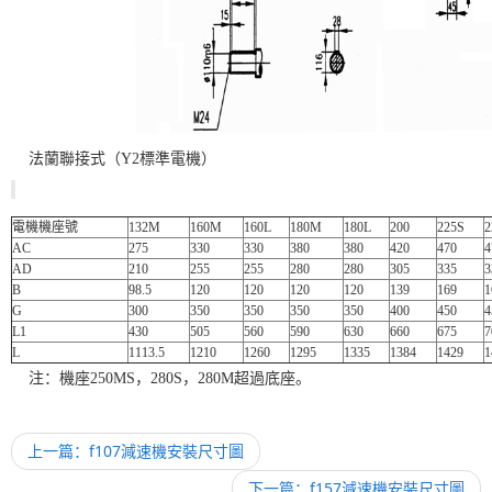
法蘭聯接式（Y2標準電機）
電機機座號
132M
160M
160L
180M
180L
200
225S
AC
275
330
330
380
380
420
470
4
AD
210
255
255
280
280
305
335
3
B
98.5
120
120
120
120
139
169
1
G
300
350
350
350
350
400
450
4
L1
430
505
560
590
630
660
675
7
L
1113.5
1210
1260
1295
1335
1384
1429
1
注：機座250MS，280S，280M超過底座。
上一篇：f107減速機安裝尺寸圖
下一篇：f157減速機安裝尺寸圖