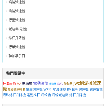
蝸輪減速機
齒輪減速機
行星減速機
減速機(電機)
絲杆升降機
行業減速機
聯軸器手冊
熱門關鍵字
Jwz刮泥機減速
電動滾筒
升降齒條
轉向箱
MA
SWL
聯軸器
轉向器
機
R
擺線減速機
WP
行星減速機
RV
蝸輪減速機
減速電機
無級變速機
滾珠絲杆升降機
電動推杆
齒輪箱
齒輪減速機
絲杆升降機