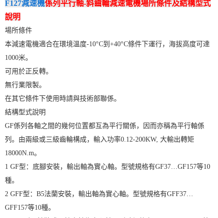
F127減速機
係列平行軸-斜齒輪減速電機場所條件及結構型式
說明
場所條件
本減速電機適合在環境溫度-10°C到+40°C條件下運行，海拔高度可達
1000米。
可用於正反轉。
無行業限製。
在其它條件下使用時請與技術部聯係。
結構型式說明
GF係列各軸之間的幾何位置都互為平行關係，因而亦稱為平行軸係
列。由兩級或三級齒輪構成，輸入功率0.12-200KW, 大輸出轉矩
18000N.m。
1 GF型：底腳安裝，輸出軸為實心軸。型號規格有GF37…GF157等10
種。
2 GFF型：B5法蘭安裝，輸出軸為實心軸。型號規格有GFF37…
GFF157等10種。