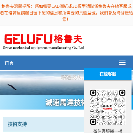
格魯夫溫馨提醒：您如需要CAD圖紙或3D模型請聯係格魯夫在線客服或
者在谘詢反饋欄目留下您的信息和所需要的具體型號，我們會及時發送給
您！
首頁
在線客服
減速馬達技術
技術支持
微信客服掃一掃