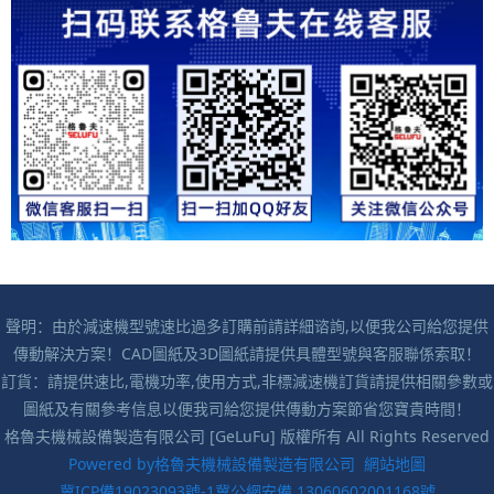
聲明：由於減速機型號速比過多訂購前請詳細谘詢,以便我公司給您提供
傳動解決方案！CAD圖紙及3D圖紙請提供具體型號與客服聯係索取！
訂貨：請提供速比,電機功率,使用方式,非標減速機訂貨請提供相關參數或
圖紙及有關參考信息以便我司給您提供傳動方案節省您寶貴時間！
格魯夫機械設備製造有限公司 [GeLuFu] 版權所有 All Rights Reserved
Powered by格魯夫機械設備製造有限公司
網站地圖
冀ICP備19023093號-1
冀公網安備 13060602001168號