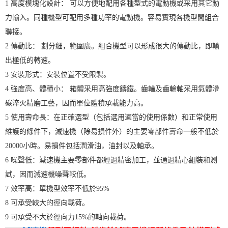
1 高度模塊化設計： 可以方便地配用各種型式的電動機或采用其它動
力輸入。同種機型可配用多種功率的電動機。容易實現各機型間組合
聯接。
2 傳動比： 劃分細，範圍廣。組合機型可以形成很大的傳動比，即輸
出極低的轉速。
3 安裝形式：安裝位置不受限製。
4 強度高、體積小： 箱體采用高強度鑄鐵。齒輪及齒輪軸采用氣體滲
碳淬火精磨工藝，因而單位體積承載能力高。
5 使用壽命長：在正確選型（包括選用適當的使用係數）和正常使用
維護的條件下，減速機（除易損件外）的主要零部件壽命一般不低於
20000小時。易損件包括潤滑油，油封以及軸承。
6 噪聲低：減速機主要零部件都經過精密加工，並通過精心組裝和測
試，因而減速機噪聲較低。
7 效率高：單機型效率不低於95%
8 可承受較大的徑向載荷。
9 可承受不大於徑向力15%的軸向載荷。