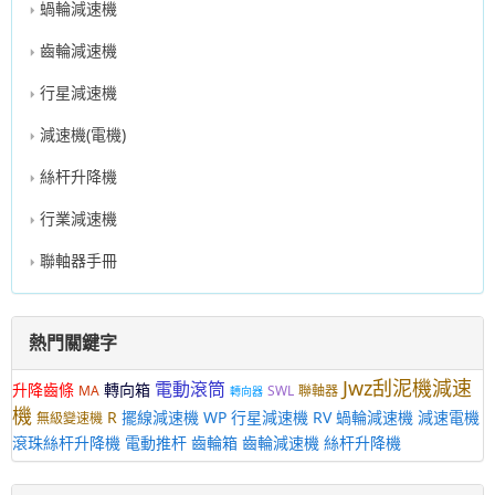
蝸輪減速機
齒輪減速機
行星減速機
減速機(電機)
絲杆升降機
行業減速機
聯軸器手冊
熱門關鍵字
Jwz刮泥機減速
電動滾筒
升降齒條
轉向箱
MA
SWL
聯軸器
轉向器
機
R
擺線減速機
WP
行星減速機
RV
蝸輪減速機
減速電機
無級變速機
滾珠絲杆升降機
電動推杆
齒輪箱
齒輪減速機
絲杆升降機