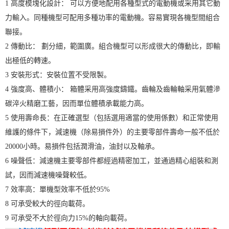
1 高度模塊化設計： 可以方便地配用各種型式的電動機或采用其它動
力輸入。同種機型可配用多種功率的電動機。容易實現各機型間組合
聯接。
2 傳動比： 劃分細，範圍廣。組合機型可以形成很大的傳動比，即輸
出極低的轉速。
3 安裝形式：安裝位置不受限製。
4 強度高、體積小： 箱體采用高強度鑄鐵。齒輪及齒輪軸采用氣體滲
碳淬火精磨工藝，因而單位體積承載能力高。
5 使用壽命長：在正確選型（包括選用適當的使用係數）和正常使用
維護的條件下，減速機（除易損件外）的主要零部件壽命一般不低於
20000小時。易損件包括潤滑油，油封以及軸承。
6 噪聲低：減速機主要零部件都經過精密加工，並通過精心組裝和測
試，因而減速機噪聲較低。
7 效率高：單機型效率不低於95%
8 可承受較大的徑向載荷。
9 可承受不大於徑向力15%的軸向載荷。