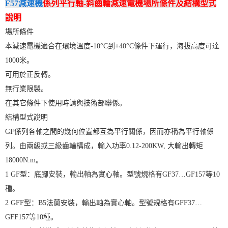
F57減速機
係列平行軸-斜齒輪減速電機場所條件及結構型式
說明
場所條件
本減速電機適合在環境溫度-10°C到+40°C條件下運行，海拔高度可達
1000米。
可用於正反轉。
無行業限製。
在其它條件下使用時請與技術部聯係。
結構型式說明
GF係列各軸之間的幾何位置都互為平行關係，因而亦稱為平行軸係
列。由兩級或三級齒輪構成，輸入功率0.12-200KW, 大輸出轉矩
18000N.m。
1 GF型：底腳安裝，輸出軸為實心軸。型號規格有GF37…GF157等10
種。
2 GFF型：B5法蘭安裝，輸出軸為實心軸。型號規格有GFF37…
GFF157等10種。