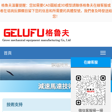
格魯夫溫馨提醒：您如需要CAD圖紙或3D模型請聯係格魯夫在線客服或
者在谘詢反饋欄目留下您的信息和所需要的具體型號，我們會及時發送給
您！
首頁
在線客服
減速馬達技術
技術支持
微信客服掃一掃