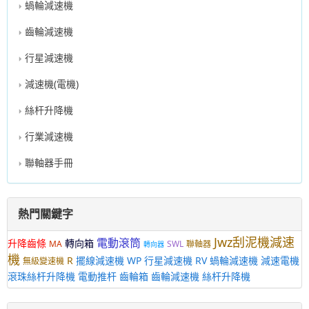
蝸輪減速機
齒輪減速機
行星減速機
減速機(電機)
絲杆升降機
行業減速機
聯軸器手冊
熱門關鍵字
Jwz刮泥機減速
電動滾筒
升降齒條
轉向箱
MA
SWL
聯軸器
轉向器
機
R
擺線減速機
WP
行星減速機
RV
蝸輪減速機
減速電機
無級變速機
滾珠絲杆升降機
電動推杆
齒輪箱
齒輪減速機
絲杆升降機