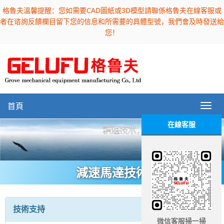
格魯夫溫馨提醒：您如需要CAD圖紙或3D模型請聯係格魯夫在線客服或
者在谘詢反饋欄目留下您的信息和所需要的具體型號，我們會及時發送給
您！
首頁
在線客服
減速馬達技術
技術支持
微信客服掃一掃