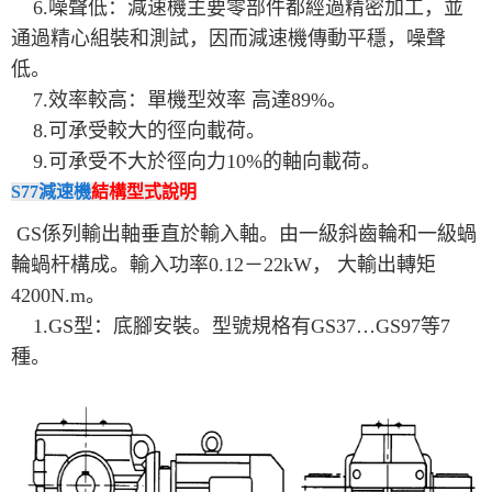
6.噪聲低：減速機主要零部件都經過精密加工，並
通過精心組裝和測試，因而減速機傳動平穩，噪聲
低。
7.效率較高：單機型效率 高達89%。
8.可承受較大的徑向載荷。
9.可承受不大於徑向力10%的軸向載荷。
S77減速機
結構型式說明
GS係列輸出軸垂直於輸入軸。由一級斜齒輪和一級蝸
輪蝸杆構成。輸入功率0.12－22kW， 大輸出轉矩
4200N.m。
1.GS型：底腳安裝。型號規格有GS37…GS97等7
種。