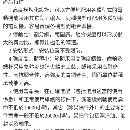
產品特性
1.高度模塊化設計：可以方便地配用各種型式的電
動機或采用其它動力輸入。同種機型可配用多種功率
的電動機。容易實現各機型間組合聯接。
2.傳動比：劃分細，範圍廣。組合機型可以形成很
大的傳動比，即輸出極低的轉速。
3.安裝形式：安裝位置不受限製。
4.強度高、體積小：箱體采用高強度鑄鐵。齒輪及
蝸杆采用氣體滲碳淬火精磨工藝，蝸輪采用高耐磨
性、高抗膠合性、高強度的青銅合金，因而單位體積
承載能力高。
5.使用壽命長：在正確選型（包括選用適當的使用
係數）和正常使用維護的條件下，減速機蝸輪使用壽
命不低於10000小時，其它（除易損件外）的主要零部
件壽命一般不低於20000小時。易損件包括潤滑油、油
封以及軸承。