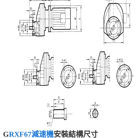
G
RXF67減速機
安裝結構尺寸