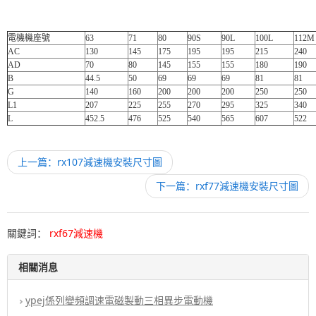
電機機座號
63
71
80
90S
90L
100L
112M
AC
130
145
175
195
195
215
240
AD
70
80
145
155
155
180
190
B
44.5
50
69
69
69
81
81
G
140
160
200
200
200
250
250
L1
207
225
255
270
295
325
340
L
452.5
476
525
540
565
607
522
上一篇：rx107減速機安裝尺寸圖
下一篇：rxf77減速機安裝尺寸圖
關鍵詞：
rxf67減速機
相關消息
ypej係列變頻調速電磁製動三相異步電動機