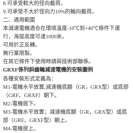
8.可承受較大的徑向載荷。
9.可承受不大於徑向力10%的軸向載荷。
二、適用範圍
本減速電機適合在環境溫度-10℃到+40℃條件下運
行，海拔高度可達1000米。
可用於正反轉。
無行業限製。
在其它條件下使用時請與技術部聯係。
GRXF係列斜齒輪減速電機的安裝圖例
各種安裝形式定義為：
M1-電機水平放置;減速機底腳（GR，GRX型）或底部
（GRF、GRXF）朝下。
M2-電機居下。
M3-電機水平放置；減速機底腳（GR，GRX型）或底
部（GRF、GRXF型）朝上。
M4-電機居上。