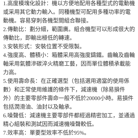
1.高度模塊化設計：機以方便地配用各種型式的電動機
或采用其它動力輸入。同種機型可配用多種功率的電
動機。容易穿刺各機型間組合聯接。
2.傳動比：劃分細，範圍廣。組合機型可以形成很大的
傳動比，即輸出極低的轉速。
3.安裝形式：安裝位置不受限製。
4.強度高、體積小：箱體采用高強度鑄鐵。齒輪及齒輪
軸采用氣體滲碳淬火精磨工藝，因而單位體積承載能
力高。
5.使用壽命長：在正確選型（包括選用適當的使用係
數）和正常使用維護的條件下，減速機（除易損件
外）的主要零部件壽命一般不低於20000小時。易損件
包括潤滑油、油封以及軸承。
6.噪聲低：減速機主要零部件都經過精密加工，並通過
精心組裝和測試因而減速機噪聲較低。
7.效率高：單要型效率不低於95%。