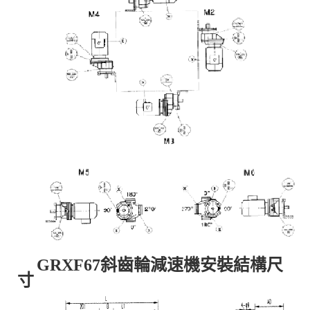
GRXF67斜齒輪減速機安裝結構尺
寸