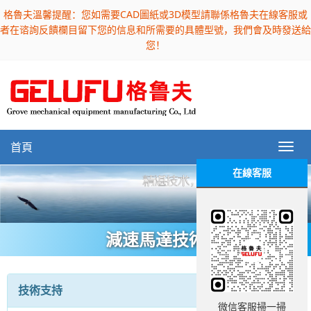
格魯夫溫馨提醒：您如需要CAD圖紙或3D模型請聯係格魯夫在線客服或
者在谘詢反饋欄目留下您的信息和所需要的具體型號，我們會及時發送給
您！
首頁
在線客服
減速馬達技術
技術支持
微信客服掃一掃