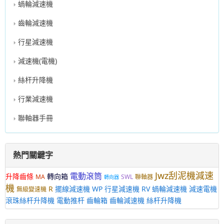
蝸輪減速機
齒輪減速機
行星減速機
減速機(電機)
絲杆升降機
行業減速機
聯軸器手冊
熱門關鍵字
Jwz刮泥機減速
電動滾筒
升降齒條
轉向箱
MA
SWL
聯軸器
轉向器
機
R
擺線減速機
WP
行星減速機
RV
蝸輪減速機
減速電機
無級變速機
滾珠絲杆升降機
電動推杆
齒輪箱
齒輪減速機
絲杆升降機