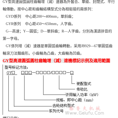
GY型高速圓弧圓柱齒輪增（減）速器為外齧合、單級、封閉式、平行
軸傳動，按中心距和齒輪結構型式分為相銜接的兩係列：
GYD係列 中心距200～400mm，單斜齒；
GYR係列 中心距450～650mm，人字齒。
G—高速；Y—圓弧；D—單斜齒；R—人字齒，分別為漢語拚音的
第一字母。
GY係列增（減）速器是單圓弧齒輪轉動，采用JB929—67單圓弧齒
輪滾刀法麵齒形。小齒輪為凸齒，大齒輪為凹齒。
GY型高速圓弧圓柱齒輪增（減）速機標記示例及適用範圍