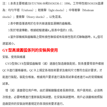
注：1.本表主要根據ZB/TJ17006-90和ISO6336-1：1996。工作特性按ISO6336直譯
為：均勻平穩（Uniform）；輕衝擊（light shocks）；中等衝擊（Moderate
shocks）；重衝擊（Heavy shocks），以免混淆。
2.表中數值僅適用於在非共振速度區運轉的齒輪箱。
3.對於增速傳動，根據經驗建議K
取表中值的1.1倍。
A
4.當外部機械與齒輪箱之間有撓性聯接或有吸振性阻尼式聯軸器時，K
值可
A
適當減小。
GY型高速圓弧係列的安裝與使用
安裝、使用與維護
GYD型與GYR型圓弧齒輪增（減）速器在製造廠裝配前，對各重要零部件都按
QC卡進行嚴格審核。QC卡上規定各項技術要求及幾何尺寸應符合設計要求，才
能進行裝配。裝配合格後，根據用戶要求進行滿負荷試車或者進行4h的常規機械
試車。
增（減）速器發往用戶時，由於運輸顛簸或者長期停放，用戶使用前，必須再
次檢查，必要時應進行重新裝配與調整。在安裝與調整時，用戶必須嚴格按照製
造廠提供的安裝說明書規定的各項技術要求進行。