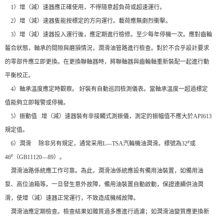
1）增（減）速器應正確使用，不得隨意超負荷或超速運行。
2）增（減）速器隻能按標定的方向運行。載荷應無劇烈衝擊。
3）增（減）速器投入運行後，應定期進行檢修。至少每年停機一次。應對齒輪
齧合狀態，軸承的間隙與磨損情況，潤滑油管路進行檢查。對於不合乎設計要求
的零部件應立即更換。在更換聯軸器時，將聯軸器與齒輪軸重新裝配一起進行動
平衡校正。
4）軸承溫度應定時觀察。 好裝有自動巡回檢測儀表。當軸承溫度一超過標定
值能夠立即報警或停機。
5）振動值 增（減）速器裝有非接觸式測振儀，測定的振幅值不應大於API613
規定值。
#
6）潤滑 除非另有規定，通常采用L—TSA汽輪機油潤滑。標號為32
或
#
46
（GB11120—89）。
潤滑油路係統應工作可靠。為此，潤滑油係統應設有備用油裝置，如備用油
泵、高位油箱等。一旦發生意外故障，備用油裝置自動啟動，保證連續供油潤
滑，使增（減）速器正常運行，不致造成機械故障。
潤滑油應定期檢查。檢查結果如雜質過多應進行過濾；如潤滑油變質應更換新