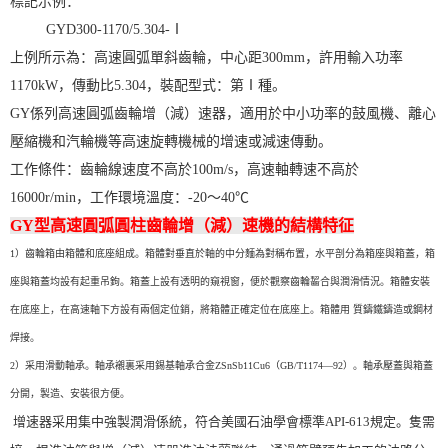
標記示例：
GYD300-1170/5.304-Ⅰ
上例所示為：高速圓弧單斜齒輪，中心距300mm，許用輸入功率
1170kW，傳動比5.304，裝配型式：第Ⅰ種。
GY係列高速圓弧齒輪增（減）速器，適用於中小功率的鼓風機、離心
壓縮機和汽輪機等高速旋轉機械的增速或減速傳動。
工作條件：齒輪線速度不高於100m/s，高速軸轉速不高於
16000r/min，工作環境溫度：-20～40℃
GY型高速圓弧圓柱齒輪增（減）速機的結構特征
1）
齒輪箱
由箱體和底座組成。箱體對垂直於軸的中分麵為對稱布置，水平剖分為箱座與箱蓋，箱
座與箱蓋均設有起重吊鉤。箱蓋上設有透明的窺視窗，便於觀察齒輪齧合與潤滑情況。箱體安裝
在底座上，在高速軸下方設有兩個定位銷，將箱體正確定位在底座上。箱體用 質鑄鐵鑄造或鋼材
焊接。
2）采用滑動軸承。軸承襯裏采用錫基軸承合金ZSnSb11Cu6（GB/T1174—92）。軸承壓蓋與箱蓋
分開，製造、安裝很方便。
增速器采用集中強製潤滑係統，符合美國石油學會標準API-613規定。隻需