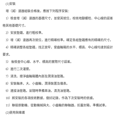
(1)安裝
增（減）速器組裝合格後，應按下列程序安裝：
1）檢查增（減）速器的基礎尺寸，並使其就位，校核地腳螺栓、中心線的誤差
極其他基礎尺寸。
2）安放墊鐵，進行粗校準。
3）增（減）速器再次就位，進行精確校準。確定各組墊鐵應有的精確的尺寸。
4）精確調整各組墊鐵，找正放牢，使齒輪箱的水平、標高、中心線均達到設計
要求。
5） 後檢查中心線、水平、標高的實際尺寸誤差。
6）進行二次灌漿。
7）清洗、擦淨齒輪箱體內部及潤滑油管路。
8）安裝軸承，大、小齒輪，潤滑裝置及儀表。
9）連接油管路。並隨時準備串油，清洗油管路。
10）將安裝的各項技術數據，做好記錄，作為下次安裝時的依據。
11）聯接原動機、從動機械與大、小齒輪的聯軸器，扣蓋封箱，準備試車。
(2)使用與維護