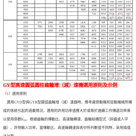
GY型高速圓弧圓柱齒輪增（減）速機選用原則及示例
（1）選用原則
選用GYD型與GYR型圓弧齒輪增（減）速器時，應考慮原動機和從動機械所構
成的係統引起的過載情況，選用的許用功率值應大於或等於連續工作傳遞功率乘
以使用係數K
。根據齒輪的傳動比、高速軸轉速、齒輪結構型式（斜齒或人字
A
齒）、許用輸入功率，當傳動比、高速軸轉速與表中所列數值不同時，采用插值