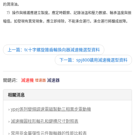
的潤滑油。
7）操作與維護應建立製度。應定時觀察、記錄油溫和壓力數據、軸承溫度與振
幅值。如發現有異常現象，應立即排除，不能湊合運行。湊合運行將釀成故障。
上一篇：tc十字螺旋錐齒輪換向器減速機選型資料
下一篇：spj800礦用減速機選型資料
關鍵詞：
減速機
減速器
增速器
相關消息
ypej係列變頻調速電磁製動三相異步電動機
減速機圓柱形軸孔和鍵槽尺寸對照表
常用非金屬彈性元件聯軸器的性能比較表