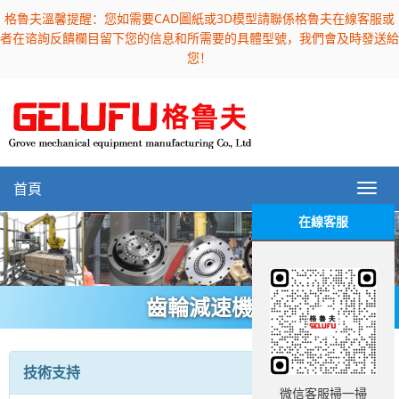
格魯夫溫馨提醒：您如需要CAD圖紙或3D模型請聯係格魯夫在線客服或
者在谘詢反饋欄目留下您的信息和所需要的具體型號，我們會及時發送給
您！
首頁
在線客服
齒輪減速機
技術支持
微信客服掃一掃