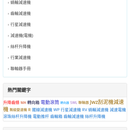
蝸輪減速機
齒輪減速機
行星減速機
減速機(電機)
絲杆升降機
行業減速機
聯軸器手冊
熱門關鍵字
Jwz刮泥機減速
電動滾筒
升降齒條
轉向箱
MA
SWL
聯軸器
轉向器
機
R
擺線減速機
WP
行星減速機
RV
蝸輪減速機
減速電機
無級變速機
滾珠絲杆升降機
電動推杆
齒輪箱
齒輪減速機
絲杆升降機