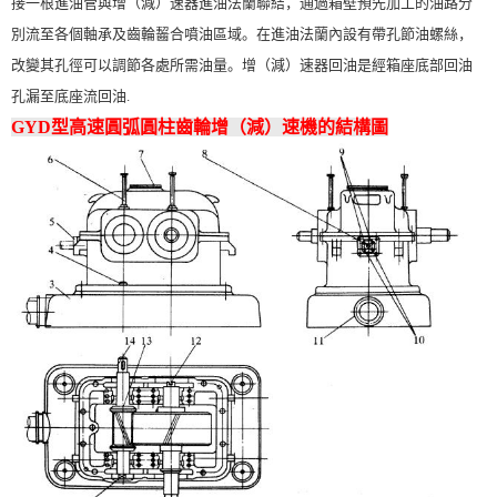
接一根進油管與增（減）速器進油法蘭聯結，通過箱壁預先加工的油路分
別流至各個軸承及齒輪齧合噴油區域。在進油法蘭內設有帶孔節油螺絲，
改變其孔徑可以調節各處所需油量。增（減）速器回油是經箱座底部回油
孔漏至底座流回油.
GYD型高速圓弧圓柱齒輪增（減）速機的結構圖