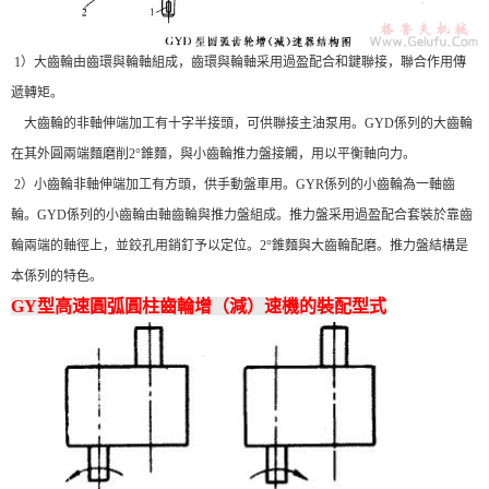
1）大齒輪由齒環與輪軸組成，齒環與輪軸采用過盈配合和鍵聯接，聯合作用傳
遞轉矩。
大齒輪的非軸伸端加工有十字半接頭，可供聯接主油泵用。GYD係列的大齒輪
在其外圓兩端麵磨削2°錐麵，與小齒輪推力盤接觸，用以平衡軸向力。
2）小齒輪非軸伸端加工有方頭，供手動盤車用。GYR係列的小齒輪為一軸齒
輪。GYD係列的小齒輪由軸齒輪與推力盤組成。推力盤采用過盈配合套裝於靠齒
輪兩端的軸徑上，並鉸孔用銷釘予以定位。2°錐麵與大齒輪配磨。推力盤結構是
本係列的特色。
GY型高速圓弧圓柱齒輪增（減）速機的裝配型式