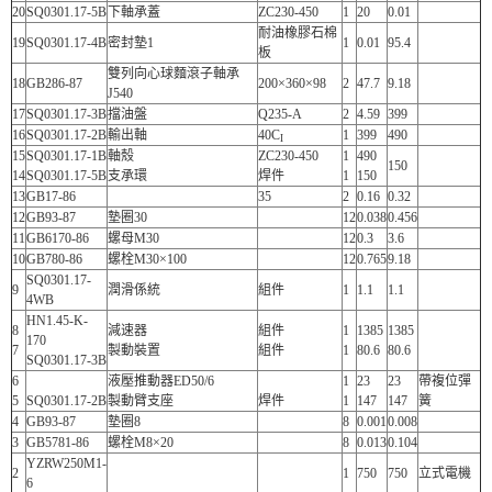
20
SQ0301.17-5B
下軸承蓋
ZC230-450
1
20
0.01
耐油橡膠石棉
19
SQ0301.17-4B
密封墊1
1
0.01
95.4
板
雙列向心球麵滾子軸承
18
GB286-87
200×360×98
2
47.7
9.18
J540
17
SQ0301.17-3B
擋油盤
Q235-A
2
4.59
399
16
SQ0301.17-2B
輸出軸
40C
1
399
490
I
15
SQ0301.17-1B
軸殼
ZC230-450
1
490
150
14
SQ0301.17-5B
支承環
焊件
1
150
13
GB17-86
35
2
0.16
0.32
12
GB93-87
墊圈30
12
0.038
0.456
11
GB6170-86
螺母M30
12
0.3
3.6
10
GB780-86
螺栓M30×100
12
0.765
9.18
SQ0301.17-
9
潤滑係統
組件
1
1.1
1.1
4WB
HN1.45-K-
8
減速器
組件
1
1385
1385
170
7
製動裝置
組件
1
80.6
80.6
SQ0301.17-3B
6
液壓推動器ED50/6
1
23
23
帶複位彈
5
SQ0301.17-2B
製動臂支座
焊件
1
147
147
簧
4
GB93-87
墊圈8
8
0.001
0.008
3
GB5781-86
螺栓M8×20
8
0.013
0.104
YZRW250M1-
2
1
750
750
立式電機
6