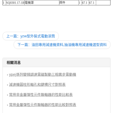
1
SQ0301.17-1B
電機罩
焊件
1
67.1
67.1
上一篇：yzw型外裝式電動滾筒
下一篇：油田專用減速機資料,抽油機專用減速機選型資料
相關消息
ypej係列變頻調速電磁製動三相異步電動機
減速機圓柱形軸孔和鍵槽尺寸對照表
常用非金屬彈性元件聯軸器的性能比較表
常用金屬彈性元件聯軸器的性能比較對照表