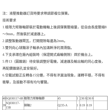
注：液壓推動器訂貨時要求帶調節複位彈簧。
技術要求
1.極限力矩聯軸節裝於電動機軸上後調彈簧壓縮量，從自由長度壓縮8
～9mm，然後裝於減速器上。
2.調整製動器閘瓦，打開間隙每邊為2mm。
3.雙列向心球麵滾子軸承內加滿幹淨的潤滑脂。
4.下支承環在廠內組裝時（保證開式齒輪側隙）焊於機台上。
5.件13（圓錐銷）待安裝調整好電機，減速器及輸出軸的同心度後，
再配鑽錐銷孔並安裝好。
6.空載試驗正反轉各15分鍾，不得有滲漏油現象，運轉平穩，不得有
衝擊，及振動不得有均勻響聲。
40
SQ030117-6B
極限力矩聯軸節
45
1
230.9
230.9
SQ030117-
39
銷軸2
Q235-A
1
0.19
0.19
15B