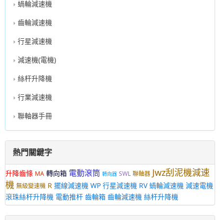
蝸輪減速機
齒輪減速機
行星減速機
減速機(電機)
絲杆升降機
行業減速機
聯軸器手冊
熱門關鍵字
Jwz刮泥機減速
電動滾筒
升降齒條
轉向箱
MA
SWL
聯軸器
轉向器
機
R
擺線減速機
WP
行星減速機
RV
蝸輪減速機
減速電機
無級變速機
滾珠絲杆升降機
電動推杆
齒輪箱
齒輪減速機
絲杆升降機