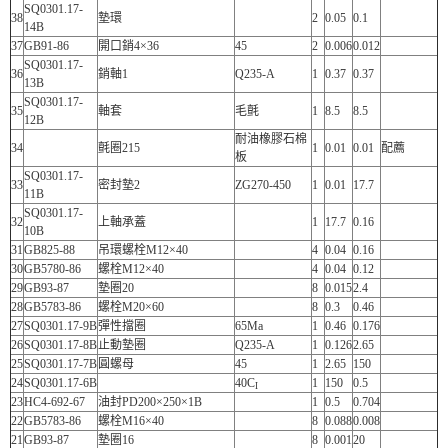
SQ0301.17-
38
墊環
2
0.05
0.1
14B
37
GB91-86
開口銷4×36
45
2
0.006
0.012
SQ0301.17-
36
銷軸1
Q235-A
1
0.37
0.37
13B
SQ0301.17-
35
軸套
毛氈
1
8.5
8.5
12B
耐油橡膠石棉
34
氈圈215
1
0.01
0.01
配薦
板
SQ0301.17-
33
密封墊2
ZG270-450
1
0.01
17.7
11B
SQ0301.17-
32
上軸承蓋
1
17.7
0.16
10B
31
GB825-88
吊環螺栓M12×40
4
0.04
0.16
30
GB5780-86
螺栓M12×40
4
0.04
0.12
29
GB93-87
墊圈20
8
0.015
2.4
28
GB5783-86
螺栓M20×60
8
0.3
0.46
27
SQ0301.17-9B
彈性擋圈
65Ma
1
0.46
0.176
26
SQ0301.17-8B
止動墊圈
Q235-A
1
0.126
2.65
25
SQ0301.17-7B
圓螺母
45
1
2.65
150
24
SQ0301.17-6B
40C
1
150
0.5
I
23
HC4-692-67
油封PD200×250×1B
1
0.5
0.704
22
GB5783-86
螺栓M16×40
8
0.088
0.008
21
GB93-87
墊圈16
8
0.001
20