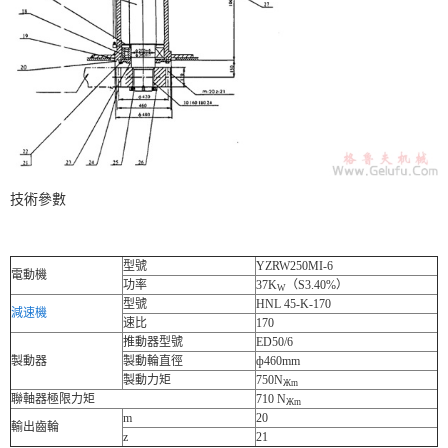
技術參數
型號
YZRW250MI-6
電動機
功率
37K
（S3.40%）
W
型號
HNL 45-K-170
減速機
速比
170
推動器型號
ED50/6
製動器
製動輪直徑
ф460mm
製動力矩
750N
Жm
聯軸器極限力矩
710 N
Жm
m
20
輸出齒輪
z
21