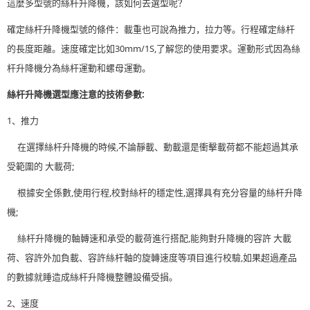
這麼多型號的絲杆升降機，該如何去選型呢？
確定絲杆升降機型號的條件：載重也可說為推力，拉力等。行程確定絲杆
的長度距離。速度確定比如30mm/1S,了解您的使用要求。運動形式因為絲
杆升降機分為絲杆運動和螺母運動。
絲杆升降機選型應注意的技術參數:
1、推力
在選擇絲杆升降機的時候,不論靜載、動載還是衝擊載荷都不能超過其承
受範圍的 大載荷;
根據安全係數,使用行程,校對絲杆的穩定性,選擇具有充分容量的絲杆升降
機;
絲杆升降機的軸轉速和承受的載荷進行搭配,能夠對升降機的容許 大載
荷、容許外加負載、容許絲杆軸的旋轉速度等項目進行校驗,如果超過產品
的數據就睡造成絲杆升降機整體設備受損。
2、速度