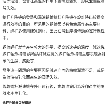
油等油液，也會在高溫的作用下變稀或變質，形成泄漏或潤
滑失效。
絲杆升降機的發熱和漏油蝸輪絲杠升降機在設計時出於提高
運行效率的目的，所采用的蝸輪都以有色金屬作為主要材
料，蝸杆多使用硬質鋼材，因此在滑動摩擦傳動的運行過程
中，
蝸輪蝸杆就會產生較大的熱量，提高減速機的溫度。減速機
蝸杆軸承損壞 蝸輪蝸杆減速機的蝸杆軸承損壞主要表現為軸
承的生鏽、腐蝕等，
發生這一問題的主要原因是減速向內的齒輪潤滑不足，或是
齒輪油被乳化而產生的潤滑失效。
蝸輪蝸杆減速機在停止運行後，齒輪油會因為冷卻產生的冷
凝水產生乳化。
絲杆升降機型號總結