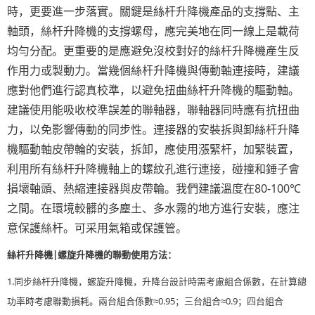
時，更要進一步落實。關鍵是絲杆升降機產品的支撐點、主
軸頭，絲杆升降機的支撐螺母，應完美地在同一線上是載荷
均勻分配。更
重要的是應避免沒校對好的絲杆升降機產生反
作用力或製動力。當幾個絲杆升降機與傳動軸連接時，建議
應對他們進行認真校準，以避免扭
曲絲杆升降機的驅動軸。
建議使用能吸收校準誤差的聯軸器，聯軸器同時應有抗扭曲
力，以免影響傳動的同步性。連接器的安裝拆與卸絲杆
升降
機驅動軸皮帶輪的安裝，拆卸，應使用漲緊杆，加緊裝置，
利用所有絲杆升降機軸上的螺紋孔進行連接，碰撞和錘子會
損壞軸頭、熱縮
連接器與皮帶輪。我們建議溫度在80-100℃
之間。在環境較髒的多塵土、多水霧的地方進行安裝，應注
意保護絲杆。可采用氣箱或保護管。
絲杆升降機|螺旋升降機的聯動使用方法：
1.同步絲杆升降機，螺旋升降機，升降台設計時需考慮組合係數，在計算總
功率時考慮聯動損耗。兩台組合係數≈0.95；三台組合≈0.9；四台組合