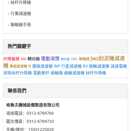
絲杆升降機
行業減速機
聯軸器手冊
熱門關鍵字
Jwz刮泥機減速
電動滾筒
升降齒條
轉向箱
MA
SWL
聯軸器
轉向器
機
R
擺線減速機
WP
行星減速機
RV
蝸輪減速機
減速電機
無級變速機
滾珠絲杆升降機
電動推杆
齒輪箱
齒輪減速機
絲杆升降機
聯係我們
格魯夫機械設備製造有限公司
谘詢電話：0312-6784766
圖文傳真：0312-6784733
手機/微信：13331225020