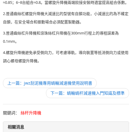
≈0.85；6~8台組合≈0.8。當螺旋升降機兩端鉸接安裝時適當提高組合係數。
2.普通齒絲杠螺旋升降機大減速比的型號有自鎖功能，小減速比的為不確定
自鎖，在安全場合和振動場合必須配置製動器。
3.普通齒絲杠升降機和滾珠絲杠升降機在300mm行程上的導程誤差為
0.1mm。
4.螺旋升降機避免承受側向力，可考慮導軌，導向裝置等抵消側向力或使用
調心螺母螺旋升降機。
上一篇：jwz刮泥機專用蝸輪減速機使用說明書
下一篇：蝸輪蝸杆減速機入門知識及標準
關鍵詞：
絲杆升降機
相關消息