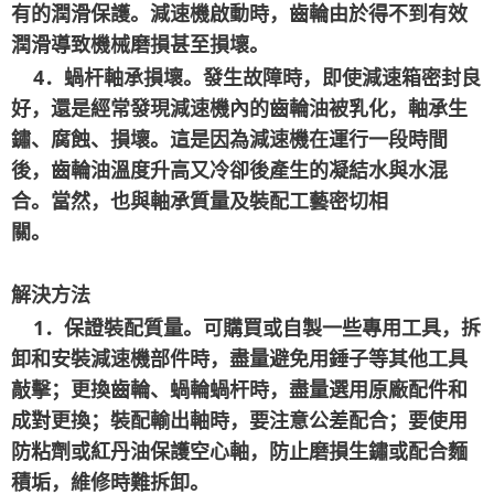
有的潤滑保護。減速機啟動時，齒輪由於得不到有效
潤滑導致機械磨損甚至損壞。
4
．蝸杆軸承損壞。發生故障時，即使減速箱密封良
好，還是經常發現減速機內的齒輪油被乳化，軸承生
鏽、腐蝕、損壞。這是因為減速機在運行一段時間
後，齒輪油溫度升高又冷卻後產生的凝結水與水混
合。當然，也與軸承質量及裝配工藝密切相
關。
解決方法
1
．保證裝配質量。可購買或自製一些專用工具，拆
卸和安裝減速機部件時，盡量避免用錘子等其他工具
敲擊；更換齒輪、蝸輪蝸杆時，盡量選用原廠配件和
成對更換；裝配輸出軸時，要注意公差配合；要使用
防粘劑或紅丹油保護空心軸，防止磨損生鏽或配合麵
積垢，維修時難拆卸。