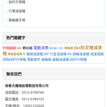
絲杆升降機
行業減速機
聯軸器手冊
熱門關鍵字
Jwz刮泥機減速
電動滾筒
升降齒條
轉向箱
MA
SWL
聯軸器
轉向器
機
R
擺線減速機
WP
行星減速機
RV
蝸輪減速機
減速電機
無級變速機
滾珠絲杆升降機
電動推杆
齒輪箱
齒輪減速機
絲杆升降機
聯係我們
格魯夫機械設備製造有限公司
谘詢電話：0312-6784766
圖文傳真：0312-6784733
手機/微信：13331225020