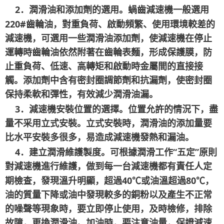
2
．潤滑油和添加劑的選用。蝸齒減速機一般選用
220#
齒輪油，對重負荷、啟動頻繁、使用環境較差的
減速機，可選用一些潤滑油添加劑，使減速機在停止
運轉時齒輪油依然附著在齒輪表麵，形成保護膜，防
止重負荷、低速、高轉矩和啟動時金屬間的直接接
觸。添加劑中含有密封圈調節劑和抗漏劑，使密封圈
保持柔軟和彈性，有效減少潤滑油漏。
3
．減速機安裝位置的選擇。位置允許的情況下，盡
量不采用立式安裝。立式安裝時，潤滑油的添加量要
比水平安裝多很多，易造成減速機發熱和漏油。
4
“
”
．建立潤滑維護製度。可根據潤滑工作
五定
原則
對減速機進行維護，做到每一台減速機都有責任人定
40
80
期檢查，發現溫升明顯，超過
℃
或油溫超過
℃
，
油的質量下降或油中發現較多的銅粉以及產生不正常
的噪聲等現象時，要立即停止使用，及時檢修，排除
故障，更換潤滑油。加油時，要注意油量，保證減速