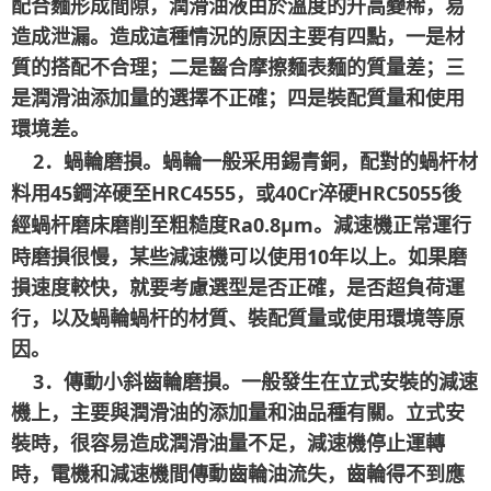
配合麵形成間隙，潤滑油液由於溫度的升高變稀，易
造成泄漏。造成這種情況的原因主要有四點，一是材
質的搭配不合理；二是齧合摩擦麵表麵的質量差；三
是潤滑油添加量的選擇不正確；四是裝配質量和使用
環境差。
2
．蝸輪磨損。蝸輪一般采用錫青銅，配對的蝸杆材
45
HRC4555
40Cr
HRC5055
料用
鋼淬硬至
，或
淬硬
後
Ra0.8μm
經蝸杆磨床磨削至粗糙度
。減速機正常運行
10
時磨損很慢，某些減速機可以使用
年以上。如果磨
損速度較快，就要考慮選型是否正確，是否超負荷運
行，以及蝸輪蝸杆的材質、裝配質量或使用環境等原
因。
3
．傳動小斜齒輪磨損。一般發生在立式安裝的減速
機上，主要與潤滑油的添加量和油品種有關。立式安
裝時，很容易造成潤滑油量不足，減速機停止運轉
時，電機和減速機間傳動齒輪油流失，齒輪得不到應