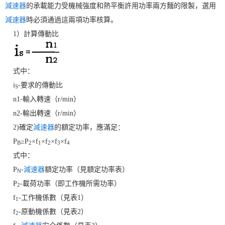
減速器
的承載能力受機械強度和熱平衡許用功率兩方麵的限製，選用
減速器
時必須通過這兩項功率核算。
1）計算傳動比
式中：
i
-要求的傳動比
S
n1-輸入轉速（r/min）
n2-輸出轉速（r/min）
2)確定
減速器
的額定功率，應滿足：
P
≥P
×f
×f
×f
×f
B
2
1
2
3
4
式中：
P
-
減速器
額定功率（見額定功率表）
N
P
-載荷功率（即工作機所需功率）
2
f
-工作機係數（見表1）
1
f
-原動機係數（見表2）
2