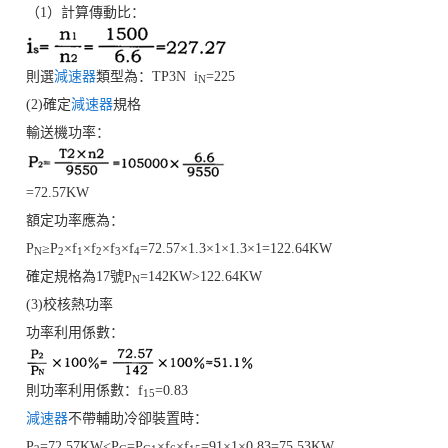
（1）計算傳動比：
則選
減速器
類型為：TP3N i
=225
N
(2)確定
減速器
規格
輸送機功率：
=72.57KW
額定功率應為：
P
≥P
×f
×f
×f
×f
=72.57×1.3×1×1.3×1=122.64KW
N
2
1
2
3
4
確定規格為17號P
=142KW>122.64KW
N
(3)校核熱功率
功率利用係數：
則功率利用係數：f
=0.83
15
減速器
不帶輔助冷卻裝置時：
P
=72.57KW<P
=P
×f
×f
=91×1×0.83=75.53KW