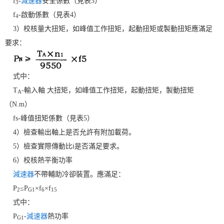
f
-
減速器
安全係數（見表3）
3
f
-啟動係數（見表4）
4
3）校核量大扭矩，如峰值工作扭矩，起動扭矩或製動扭矩應滿足
要求：
式中：
T
-輸入軸 大扭矩，如峰值工作扭矩，起動扭矩，製動扭矩
A
（N.m）
fs-峰值扭矩係數（見表5）
4）檢查輸出軸上是否允許有附加載荷。
5）檢查實際傳動比i是否滿足要求。
6）校核熱平衡功率
減速器
不帶輔助冷卻裝置。應滿足：
P
≤P
×f
×f
2
G1
6
15
式中：
P
-
減速器
熱功率
G1