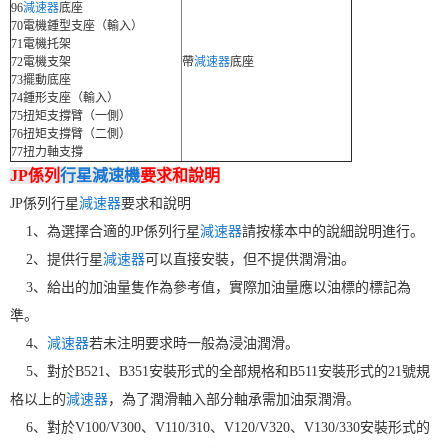
96
減速器
底座
70電機鍾型支座（輸入）
71電機托架
72電機支架
帶
減速器
底座
73擺動底座
74鍾形支座（輸入）
75扭矩支撐臂（一側）
76扭矩支撐臂（二側）
77扭力軸支撐
JP係列
行星減速機
要求和說明
JP係列行星
減速器
要求和說明
1、為選擇合適的JP係列行星
減速器
請按樣本中的說細說明進行。
2、提供行星
減速器
可以直接安裝，但不提供潤滑油。
3、給出的加油量隻作為參考值，實際加油量應以油標的標記為
準。
4、
減速器
若未注明要求時一般為浸油潤滑。
5、對於B521、B351安裝形式的全部規格和B511安裝形式的21號規
格以上的
減速器
，為了潤滑軸入部分軸承需加油泵潤滑。
6、對於V100/V300、V110/310、V120/V320、V130/330安裝形式的