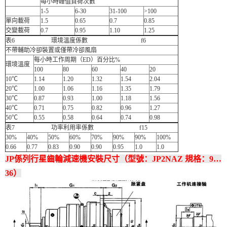
每小時峰值負荷次數
1-5
6-30
31-100
>100
單向載荷
1.5
0.65
0.7
0.85
交變載荷
0.7
0.95
1.10
1.25
表6 環境溫度係數 f6
不帶輔助冷卻裝置或僅帶冷卻風扇
每小時工作周期（ED）百分比%
環境溫度
100
80
60
40
20
10℃
1.14
1.20
1.32
1.54
2.04
20℃
1.00
1.06
1.16
1.35
1.79
30℃
0.87
0.93
1.00
1.18
1.56
40℃
0.71
0.75
0.82
0.96
1.27
50℃
0.55
0.58
0.64
0.74
0.98
表7 功率利用率係數 f15
30%
40%
50%
60%
70%
90%
90%
100%
0.66
0.77
0.83
0.90
0.90
0.95
1.0
1.0
JP係列行星齒輪減速機安裝尺寸（型號：JP2NAZ 規格：9…
36）