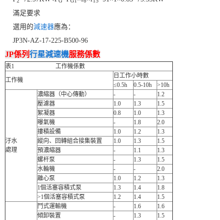
2
G
G1
6
15
滿足要求
選用的
減速器
應為：
JP3N-AZ-17-225-B500-96
JP係列
行星減速機
服務係數
表1 工作機係數
日工作小時數
工作機
≤0.5h
0.5-10h
>10h
濃縮器（中心傳動）
-
-
1.2
壓濾器
1.0
1.3
1.5
絮凝器
0.8
1.0
1.3
曝氣機
-
1.8
2.0
摟積設備
1.0
1.2
1.3
汙水
縱向、回轉組合接集裝置
1.0
1.3
1.5
處理
預濃縮器
-
1.1
1.3
螺杆泵
-
1.3
1.5
水輪機
-
-
2.0
離心泵
1.0
1.2
1.3
1個活塞容積式泵
1.3
1.4
1.8
>1個活塞容積式泵
1.2
1.4
1.5
鬥式運輸機
-
1.6
1.6
傾卸裝置
-
1.3
1.5