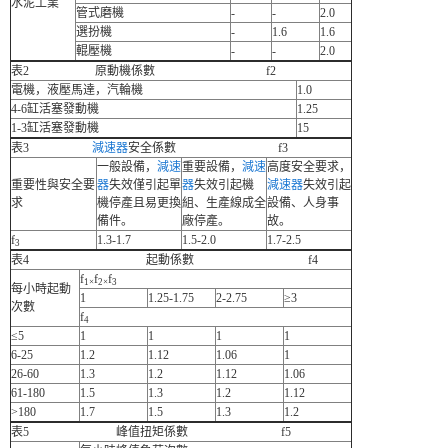
水泥工業
管式磨機
-
-
2.0
選扮機
-
1.6
1.6
輥壓機
-
-
2.0
表2 原動機係數 f2
電機，液壓馬達，汽輪機
1.0
4-6缸活塞發動機
1.25
1-3缸活塞發動機
15
表3
減速器
安全係數 f3
一般設備，
減速
重要設備，
減速
高度安全要求，
重要性與安全要
器
失效僅引起單
器
失效引起機
減速器
失效引起
求
機停產且易更換
組、生產線成全
設備、人身事
備件。
廠停產。
故。
f
1.3-1.7
1.5-2.0
1.7-2.5
3
表4 起動係數 f4
f­
f
f
1
×
2
×
3
每小時起動
1
1.25-1.75
2-2.75
≥3
次數
f
4
≤5
1
1
1
1
6-25
1.2
1.12
1.06
1
26-60
1.3
1.2
1.12
1.06
61-180
1.5
1.3
1.2
1.12
>180
1.7
1.5
1.3
1.2
表5 峰值扭矩係數 f5