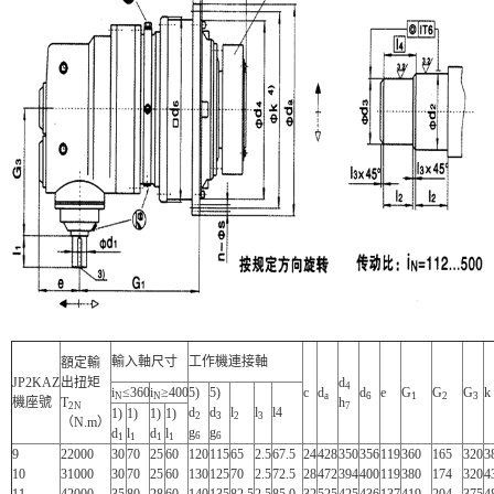
輸入軸尺寸
工作機連接軸
額定輸
JP2KAZ
出扭矩
d
4
i
≤360
i
≥400
5)
5)
c
d
d
e
G
G
G
k
N
N
a
6
1
2
3
機座號
T
h
2N
7
d
d
l
l
l4
1)
1)
1)
1)
2
3
2
3
（N.m）
g
g
d
l
d
l
6
6
1
1
1
1
9
22000
30
70
25
60
120
115
65
2.5
67.5
24
428
350
356
119
360
165
320
3
10
31000
30
70
25
60
130
125
70
2.5
72.5
28
472
394
400
119
380
174
320
4