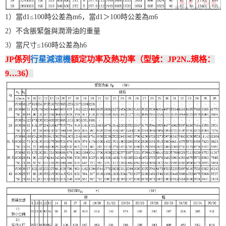
1）當d1≤100時公差為m6，當d1＞100時公差為m6
2）不含脹緊盤與潤滑油的重量
3）當尺寸≤160時公差為h6
JP係列
行星減速機
額定功率及熱功率（型號：JP2N..規格：
9…36）