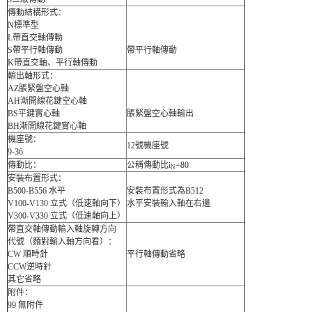
傳動結構形式：
N標準型
L帶直交軸傳動
S帶平行軸傳動
帶平行軸傳動
K帶直交軸、平行軸傳動
輸出軸形式：
AZ脹緊盤空心軸
AH漸開線花鍵空心軸
BS平鍵實心軸
脹緊盤空心軸輸出
BH漸開線花鍵實心軸
機座號：
12號機座號
9-36
傳動比：
公稱傳動比i
=80
N
安裝布置形式：
B500-B556 水平
安裝布置形式為B512
V100-V130 立式（低速軸向下）
水平安裝輸入軸在右邊
V300-V330 立式（低速軸向上）
帶直交軸傳動輸入軸旋轉方向
代號（麵對輸入軸方向看）：
CW 順時針
平行軸傳動省略
CCW逆時針
其它省略
附件：
99 無附件