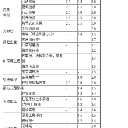
回轉機構
2.5
2.5
3.0
俯仰機構
2.5
2.5
3.0
起重
行走機構
2.5
3.0
3.0
機械
提升機構
2.5
2.5
3.0
轉臂式起重機
2.5
2.5
3.0
冷卻塔風扇
-
-
2.0
冷卻塔
風機（軸流和離心式）
-
1.4
1.5
甘蔗切碎機*
-
-
1.7
蔗糖生產
甘蔗碾磨機
-
-
1.7
甜菜絞碎機
-
-
1.2
榨取機，機械製冷機，蒸煮
-
-
1.4
甜菜糖生產
機
甜菜清洗機
-
-
1.5
甜菜切碎機
-
-
1.5
各種類型**
-
1.8
2.0
造紙機械
碎漿機驅動裝置
2.0
2.0
2.0
離心式壓縮機
-
1.4
1.5
運貨索道
-
1.3
1.4
往返係統空中索道
-
1.6
1.8
索道纜車
T型杆升降機
-
1.3
1.4
連續索道
-
1.4
1.6
混凝土攪拌器
-
1.5
1.5
破碎機*
-
1.2
1.4
回轉窯
-
-
2.0