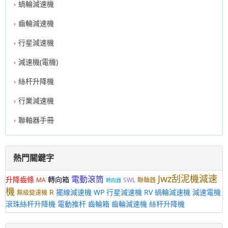
蝸輪減速機
齒輪減速機
行星減速機
減速機(電機)
絲杆升降機
行業減速機
聯軸器手冊
熱門關鍵字
Jwz刮泥機減速
電動滾筒
升降齒條
轉向箱
MA
SWL
聯軸器
轉向器
機
R
擺線減速機
WP
行星減速機
RV
蝸輪減速機
減速電機
無級變速機
滾珠絲杆升降機
電動推杆
齒輪箱
齒輪減速機
絲杆升降機