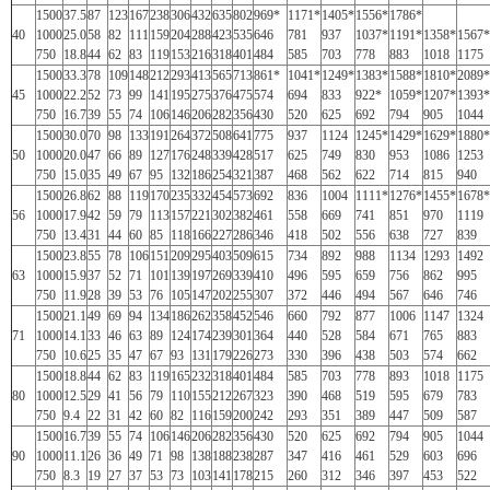
1500
37.5
87
123
167
238
306
432
635
802
969*
1171*
1405*
1556*
1786*
40
1000
25.0
58
82
111
159
204
288
423
535
646
781
937
1037*
1191*
1358*
1567*
750
18.8
44
62
83
119
153
216
318
401
484
585
703
778
883
1018
1175
1500
33.3
78
109
148
212
293
413
565
713
861*
1041*
1249*
1383*
1588*
1810*
2089*
45
1000
22.2
52
73
99
141
195
275
376
475
574
694
833
922*
1059*
1207*
1393*
750
16.7
39
55
74
106
146
206
282
356
430
520
625
692
794
905
1044
1500
30.0
70
98
133
191
264
372
508
641
775
937
1124
1245*
1429*
1629*
1880*
50
1000
20.0
47
66
89
127
176
248
339
428
517
625
749
830
953
1086
1253
750
15.0
35
49
67
95
132
186
254
321
387
468
562
622
714
815
940
1500
26.8
62
88
119
170
235
332
454
573
692
836
1004
1111*
1276*
1455*
1678*
56
1000
17.9
42
59
79
113
157
221
302
382
461
558
669
741
851
970
1119
750
13.4
31
44
60
85
118
166
227
286
346
418
502
556
638
727
839
1500
23.8
55
78
106
151
209
295
403
509
615
734
892
988
1134
1293
1492
63
1000
15.9
37
52
71
101
139
197
269
339
410
496
595
659
756
862
995
750
11.9
28
39
53
76
105
147
202
255
307
372
446
494
567
646
746
1500
21.1
49
69
94
134
186
262
358
452
546
660
792
877
1006
1147
1324
71
1000
14.1
33
46
63
89
124
174
239
301
364
440
528
584
671
765
883
750
10.6
25
35
47
67
93
131
179
226
273
330
396
438
503
574
662
1500
18.8
44
62
83
119
165
232
318
401
484
585
703
778
893
1018
1175
80
1000
12.5
29
41
56
79
110
155
212
267
323
390
468
519
595
679
783
750
9.4
22
31
42
60
82
116
159
200
242
293
351
389
447
509
587
1500
16.7
39
55
74
106
146
206
282
356
430
520
625
692
794
905
1044
90
1000
11.1
26
36
49
71
98
138
188
238
287
347
416
461
529
603
696
750
8.3
19
27
37
53
73
103
141
178
215
260
312
346
397
453
522