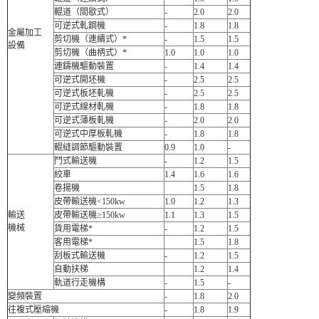
輥道（間歇式）
-
2.0
2.0
可逆式軋鋼機
-
1.8
1.8
金屬加工
剪切機（連續式）*
-
1.5
1.5
設備
剪切機（曲柄式）*
1.0
1.0
1.0
連鑄機驅動裝置
-
1.4
1.4
可逆式開坯機
-
2.5
2.5
可逆式板坯軋機
-
2.5
2.5
可逆式線材軋機
-
1.8
1.8
可逆式薄板軋機
-
2.0
2.0
可逆式中厚板軋機
-
1.8
1.8
輥縫調節驅動裝置
0.9
1.0
-
鬥式輸送機
-
1.2
1.5
絞車
1.4
1.6
1.6
卷揚機
1.5
1.8
皮帶輸送機<150kw
1.0
1.2
1.3
輸送
皮帶輸送機≥150kw
1.1
1.3
1.5
機械
貨用電梯*
-
1.2
1.5
客用電梯*
1.5
1.8
刮板式輸送機
-
1.2
1.5
自動扶梯
1.2
1.4
軌道行走機構
-
1.5
-
變頻裝置
-
1.8
2.0
往複式壓縮機
-
1.8
1.9