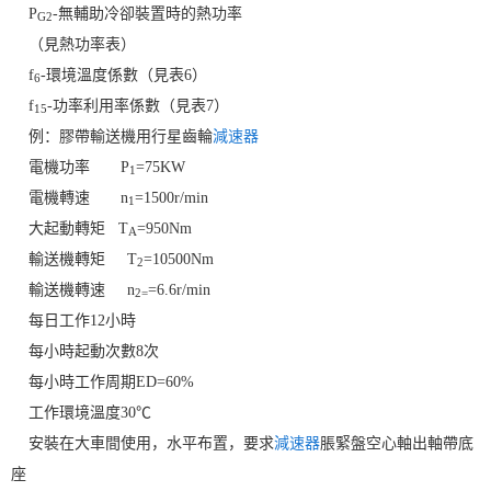
P
-無輔助冷卻裝置時的熱功率
G2
（見熱功率表）
f
-環境溫度係數（見表6）
6
f
-功率利用率係數（見表7）
15
例：膠帶輸送機用行星齒輪
減速器
電機功率 P
=75KW
1
電機轉速 n
=1500r/min
1
大起動轉矩 T
=950Nm
A
輸送機轉矩 T
=10500Nm
2
輸送機轉速 n
=6.6r/min
2=
每日工作12小時
每小時起動次數8次
每小時工作周期ED=60%
工作環境溫度30℃
安裝在大車間使用，水平布置，要求
減速器
脹緊盤空心軸出軸帶底
座