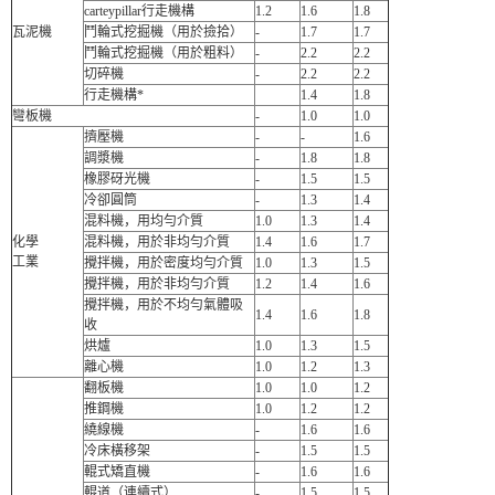
carteypillar行走機構
1.2
1.6
1.8
瓦泥機
鬥輪式挖掘機（用於撿拾）
-
1.7
1.7
鬥輪式挖掘機（用於粗料）
-
2.2
2.2
切碎機
-
2.2
2.2
行走機構*
1.4
1.8
彎板機
-
1.0
1.0
擠壓機
-
-
1.6
調漿機
-
1.8
1.8
橡膠砑光機
-
1.5
1.5
冷卻圓筒
-
1.3
1.4
混料機，用均勻介質
1.0
1.3
1.4
化學
混料機，用於非均勻介質
1.4
1.6
1.7
工業
攪拌機，用於密度均勻介質
1.0
1.3
1.5
攪拌機，用於非均勻介質
1.2
1.4
1.6
攪拌機，用於不均勻氣體吸
1.4
1.6
1.8
收
烘爐
1.0
1.3
1.5
離心機
1.0
1.2
1.3
翻板機
1.0
1.0
1.2
推鋼機
1.0
1.2
1.2
繞線機
-
1.6
1.6
冷床橫移架
-
1.5
1.5
輥式矯直機
-
1.6
1.6
輥道（連續式）
-
1.5
1.5