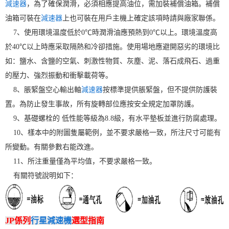
減速器
，為了確保潤滑，必須相應提高油位，需加裝補償油箱。補償
油箱可裝在
減速器
上也可裝在用戶主機上確定該項時請與廠家聯係。
7、使用環境溫度低於0℃時潤滑油應預熱到0℃以上。環境溫度高
於40℃以上時應采取隔熱和冷卻措施。使用場地應避開惡劣的環境比
如：鹽水、含鹽的空氣、刺激性物質、灰塵、泥、落石成飛石、過重
的壓力、強烈振動和衝擊載荷等。
8、脹緊盤空心輸出軸
減速器
按標準提供脹緊盤，但不提供防護裝
置。為防止發生事故，所有旋轉部位應按安全規定加罩防護。
9、基礎螺栓的 低性能等級為8.8級，有水平墊板並進行防腐處理。
10、樣本中的附圖隻屬範例，並不要求嚴格一致，所注尺寸可能有
所變動。有關參數右能改進。
11、所注重量僅為平均值，不要求嚴格一致。
有關符號說明如下：
JP係列
行星減速機
選型指南