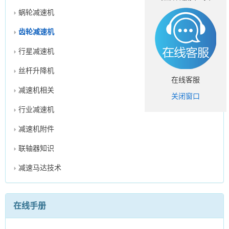
蜗轮减速机
齿轮减速机
行星减速机
丝杆升降机
在线客服
减速机相关
关闭窗口
行业减速机
减速机附件
联轴器知识
减速马达技术
在线手册