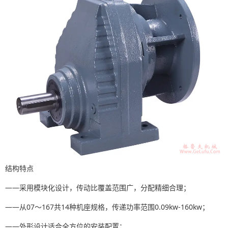
结构特点
——采用模块化设计，传动比覆盖范围广，分配精细合理；
——从07～167共14种机座规格，传递功率范围0.09kw-160kw；
——外形设计适合全方位的安装配置；