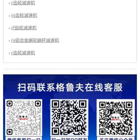
r齿轮减速机
rs齿轮减速机
rf齿轮减速机
rv铝合金蜗轮蜗杆减速机
r齿轮减速机