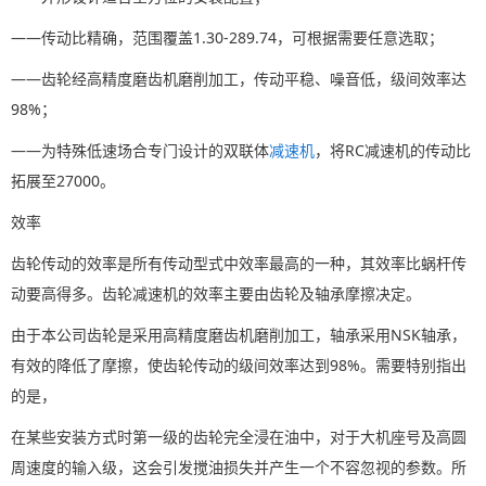
——传动比精确，范围覆盖1.30-289.74，可根据需要任意选取；
——齿轮经高精度磨齿机磨削加工，传动平稳、噪音低，级间效率达
98%；
——为特殊低速场合专门设计的双联体
减速机
，将RC减速机的传动比
拓展至27000。
效率
齿轮传动的效率是所有传动型式中效率最高的一种，其效率比蜗杆传
动要高得多。齿轮减速机的效率主要由齿轮及轴承摩擦决定。
由于本公司齿轮是采用高精度磨齿机磨削加工，轴承采用NSK轴承，
有效的降低了摩擦，使齿轮传动的级间效率达到98%。需要特别指出
的是，
在某些安装方式时第一级的齿轮完全浸在油中，对于大机座号及高圆
周速度的输入级，这会引发搅油损失并产生一个不容忽视的参数。所