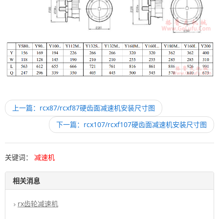
上一篇：rcx87/rcxf87硬齿面减速机安装尺寸图
下一篇：rcx107/rcxf107硬齿面减速机安装尺寸图
关键词：
减速机
相关消息
rx齿轮减速机