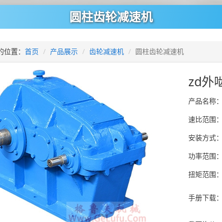
圆柱齿轮减速机
的位置：
首页
产品展示
齿轮减速机
圆柱齿轮减速机
zd
产品名称：
速比范围：1:
安装方式
功率范围：1
扭矩范围：1
手册下载