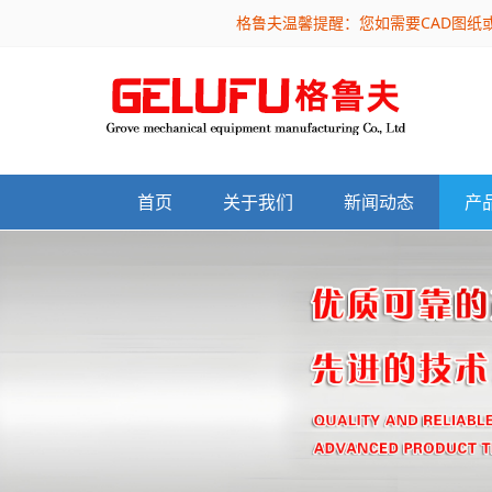
格鲁夫温馨提醒：您如需要CAD图纸
首页
关于我们
新闻动态
产