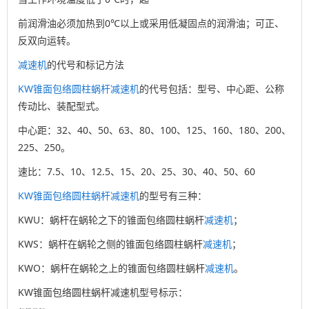
前润滑油必须加热到0℃以上或采用低凝固点的润滑油；可正、
反双向运转。
减速机
的代号和标记方法
KW锥面包络圆柱蜗杆减速机
的代号包括：型号、中心距、公称
传动比、装配型式。
中心距：32、40、50、63、80、100、125、160、180、200、
225、250。
速比：7.5、10、12.5、15、20、25、30、40、50、60
KW锥面包络圆柱蜗杆减速机
的型号有三种：
KWU：蜗杆在蜗轮之下的锥面包络圆柱蜗杆
减速机
；
KWS：蜗杆在蜗轮之侧的锥面包络圆柱蜗杆
减速机
；
KWO：蜗杆在蜗轮之上的锥面包络圆柱蜗杆
减速机
。
KW锥面包络圆柱蜗杆减速机型号标示：