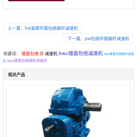
上一篇：hw直廓环面包络蜗杆减速机
下一篇：pw包络环面蜗杆减速机
kwu锥面包络减速机
关键词：
锥面包络
减速机
圆
kws锥面包络蜗杆减速
kwo锥面包络蜗轮减速机
机
相关产品