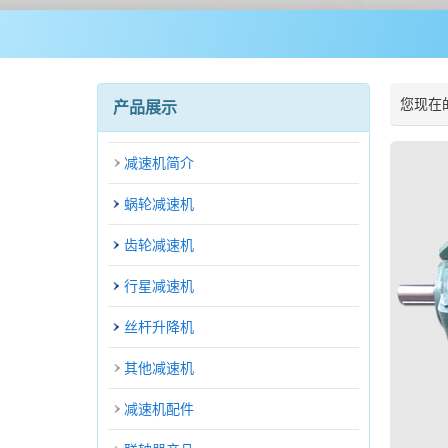
您现在
产品展示
减速机简介
蜗轮减速机
齿轮减速机
行星减速机
丝杆升降机
其他减速机
减速机配件