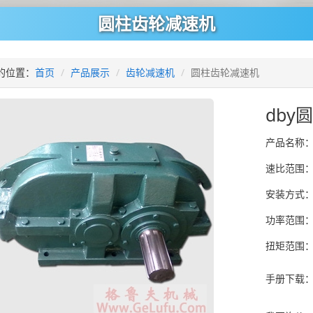
圆柱齿轮减速机
的位置：
首页
产品展示
齿轮减速机
圆柱齿轮减速机
dby
产品名称：
速比范围：1
安装方式
功率范围：1
扭矩范围：9
手册下载