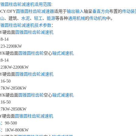
圆锥圆柱齿轮减速机
适用范围
:
DCY/DFY
圆锥
圆柱齿轮
减速器
适用于
输出
输入
轴呈
垂直
方向
布置的
传动装
山
、建筑、
水泥
、
轻工
、
能源
等各种
通用机械
的
传动机构
中。
圆锥圆柱齿轮减速机
技术
参数
：
BY硬齿面
圆锥
圆柱齿轮
减速机
:8-14
:23-2200KW
BYK硬齿面
圆锥
圆柱齿轮
空心
轴式
减速机
:8-14
:23KW-2200KW
CY硬齿面
圆锥
圆柱齿轮
减速机
:16-50
:7KW-2850KW
CYK硬齿面
圆锥
圆柱齿轮
空心
轴式
减速机
:16-50
:7KW-2850KW
FY硬齿面
圆锥
圆柱齿轮
减速机
比
：90-500
率
：1KW-800KW