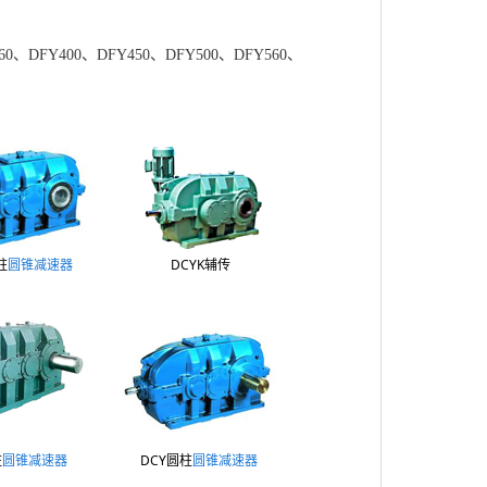
60、DFY400、DFY450、DFY500、DFY560、
柱
圆锥
减速器
DCYK辅传
柱
圆锥
减速器
DCY圆柱
圆锥
减速器