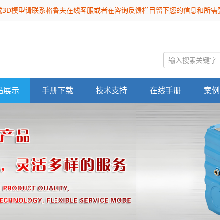
或3D模型请联系格鲁夫在线客服或者在咨询反馈栏目留下您的信息和所
品展示
手册下载
技术支持
在线手册
案例