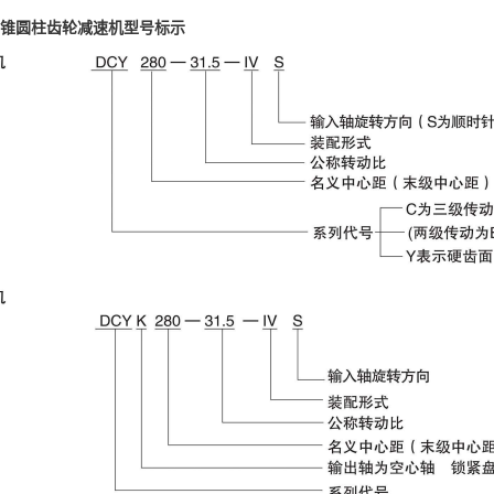
圆锥圆柱齿轮减速机型号标示