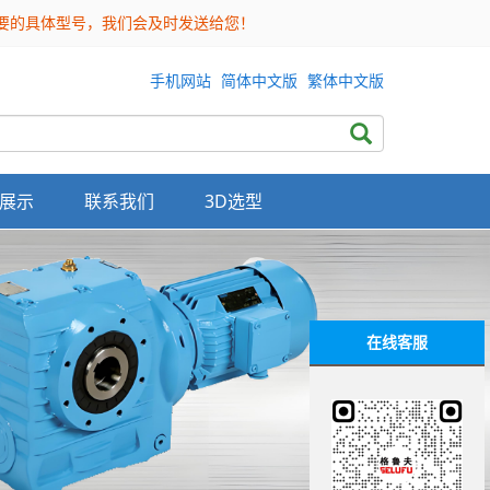
需要的具体型号，我们会及时发送给您！
手机网站
简体中文版
繁体中文版
展示
联系我们
3D选型
在线客服