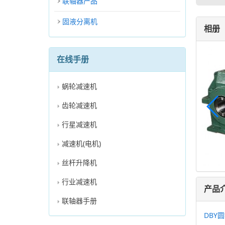
联轴器产品
固液分离机
相册
在线手册
蜗轮减速机
齿轮减速机
行星减速机
减速机(电机)
丝杆升降机
行业减速机
产品
联轴器手册
DBY