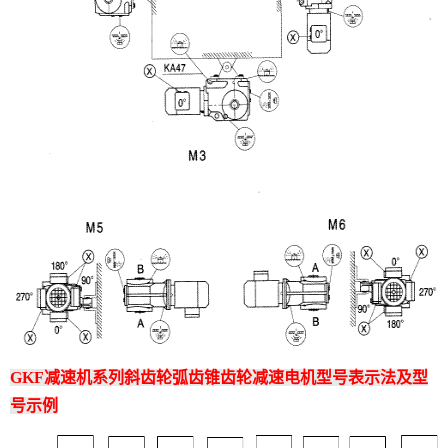
GKF减速机系列斜齿轮弧齿锥齿轮减速电机型号表示法及型
号示例