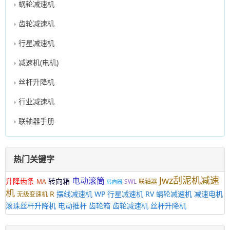
蜗轮减速机
齿轮减速机
行星减速机
减速机(电机)
丝杆升降机
行业减速机
联轴器手册
热门关键字
Jwz刮泥机减速
电动滚筒
升降齿条
转向箱
MA
SWL
联轴器
转向器
机
R
摆线减速机
WP
行星减速机
RV
蜗轮减速机
减速电机
无级变速机
滚珠丝杆升降机
电动推杆
齿轮箱
齿轮减速机
丝杆升降机