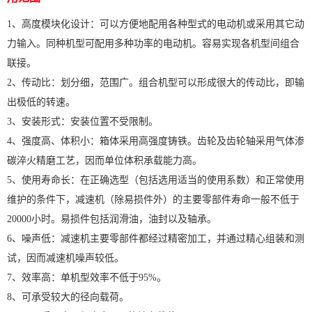
1、高度模块化设计：可以方便地配用各种型式的电动机或采用其它动
力输入。同种机型可配用多种功率的电动机。容易实现各机型间组合
联接。
2、传动比：划分细，范围广。组合机型可以形成很大的传动比，即输
出极低的转速。
3、安装形式：安装位置不受限制。
4、强度高、体积小：箱体采用高强度铸铁。齿轮及齿轮轴采用气体渗
碳淬火精磨工艺，因而单位体积承载能力高。
5、使用寿命长：在正确选型（包括选用适当的使用系数）和正常使用
维护的条件下，减速机（除易损件外）的主要零部件寿命一般不低于
20000小时。易损件包括润滑油，油封以及轴承。
6、噪声低：减速机主要零部件都经过精密加工，并通过精心组装和测
试，因而减速机噪声较低。
7、效率高：单机型效率不低于95%。
8、可承受较大的径向载荷。