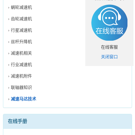
蜗轮减速机
齿轮减速机
行星减速机
丝杆升降机
在线客服
减速机相关
关闭窗口
行业减速机
减速机附件
联轴器知识
减速马达技术
在线手册