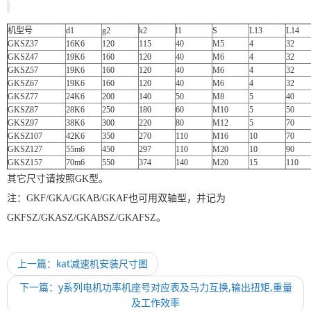
机型号
d1
g2
k2
l1
S
L13
L14
GKSZ37
16K6
120
115
40
M5
4
32
GKSZ47
19K6
160
120
40
M6
4
32
GKSZ57
19K6
160
120
40
M6
4
32
GKSZ67
19K6
160
120
40
M6
4
32
GKSZ77
24K6
200
140
50
M8
5
40
GKSZ87
28K6
250
180
60
M10
5
50
GKSZ97
38K6
300
220
80
M12
5
70
GKSZ107
42K6
350
270
110
M16
10
70
GKSZ127
55m6
450
297
110
M20
10
90
GKSZ157
70m6
550
374
140
M20
15
110
其它尺寸请按照GK型。
注：GKF/GKA/GKAB/GKAF也可用双轴型，并记为
GKFSZ/GKASZ/GKABSZ/GKAFSZ。
上一篇：kat减速机安装尺寸图
下一篇：y系列电机功率机座号对应表及马力互换,输出扭矩,重量
及工作效率