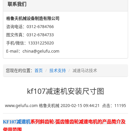
联系我们
格鲁夫机械设备制造有限公司
咨询电话：0312-6784766
图文传真：0312-6784733
手机/微信：13331225020
E-mail：china@gelufu.com
您现在的位置：
首页
技术支持
减速马达技术
kf107减速机安装尺寸图
www.gelufu.com 格鲁夫机械 2020-02-15 09:44:21 点击：
11195
KF107减速机
系列斜齿轮-弧齿锥齿轮减速电机的产品简介及
使用范围