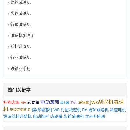
蜗轮减速机
齿轮减速机
行星减速机
减速机(电机)
丝杆升降机
行业减速机
联轴器手册
热门关键字
Jwz刮泥机减速
电动滚筒
升降齿条
转向箱
MA
SWL
联轴器
转向器
机
R
摆线减速机
WP
行星减速机
RV
蜗轮减速机
减速电机
无级变速机
滚珠丝杆升降机
电动推杆
齿轮箱
齿轮减速机
丝杆升降机