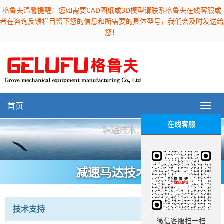
格鲁夫温馨提醒：您如需要CAD图纸或3D模型请联系格鲁夫在线客服或
者在咨询反馈栏目留下您的信息和所需要的具体型号，我们会及时发送给
您！
首页
在线客服
减速马达技术
技术支持
微信客服扫一扫