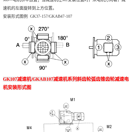
速机的左面旋转到上方位置。
安装形式图例 GK37-157/GKAB47-107
GK107减速机/GKAB107减速机系列斜齿轮弧齿锥齿轮减速电
机安装形式图