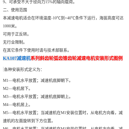
9、可承受不大于径向力15%的轴向载荷。
二、使用范围
本减速电机适合在环境温度-10℃到+40℃条件下运行，海拔高度可达
1000米。
可用于正反转。
无行业限制。
在其它条件下使用时请与技术部联系。
KA107减速机
系列斜齿轮弧齿锥齿轮减速电机安装形式图例
各种安装形式定义为：
M1—电机水平放置；减速机底脚朝下。
M2—电机居下。
M3—电机水平放置；减速机底脚朝上。
M4—电机居上。
M5—电机水平放置；当减速机在M1安装位置时，从电机方向看，减
速机的左面旋转到下方位置。
M6—电机水平放置；当减速机在M1安装位置时，从电机方向看，减