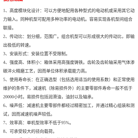
1、高度模块化设计：可以方便地配用各种型式的电动机或采用其它动
力输入。同种机型可配用多种功率的电动机。容易实现各机型间组合
联接。
2、传动比：划分细，范围广。组合机型可以形成很大的传动比，即输
出极低的转速。
3、安装形式：安装位置不受限制。
4、强度高、体积小：箱体采用高强度铸铁。齿轮及齿轮轴采用气体渗
碳淬火精磨工艺，因而单位体积承载能力高。
5、使用寿命长：在正确选型（包括选用适当的使用系数）和正常使用
维护的条件下，减速机（除易损件外）的主要零部件寿命一般不低于
20000小时。易损件包括润滑油，油封以及轴承。
6、噪声低：减速机主要零部件都经过精密加工，并通过精心组装和测
试，因而减速机噪声较低。
7、效率高：单机型效率不低于95%。
8、可承受较大的径向载荷。