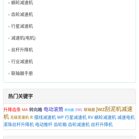
蜗轮减速机
齿轮减速机
行星减速机
减速机(电机)
丝杆升降机
行业减速机
联轴器手册
热门关键字
Jwz刮泥机减速
电动滚筒
升降齿条
转向箱
MA
SWL
联轴器
转向器
机
R
摆线减速机
WP
行星减速机
RV
蜗轮减速机
减速电机
无级变速机
滚珠丝杆升降机
电动推杆
齿轮箱
齿轮减速机
丝杆升降机