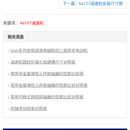
下一篇：ka127减速机安装尺寸图
关键词：
ka107减速机
相关消息
ypej系列变频调速电磁制动三相异步电动机
减速机圆柱形轴孔和键槽尺寸对照表
常用非金属弹性元件联轴器的性能比较表
常用金属弹性元件联轴器的性能比较对照表
常用可移式刚性联轴器的性能比较对照表
机械传动效率对照表