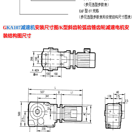
G
KA107减速机
安装尺寸图/K型斜齿轮弧齿锥齿轮减速电机安
装结构图尺寸