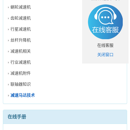
蜗轮减速机
齿轮减速机
行星减速机
丝杆升降机
在线客服
减速机相关
关闭窗口
行业减速机
减速机附件
联轴器知识
减速马达技术
在线手册