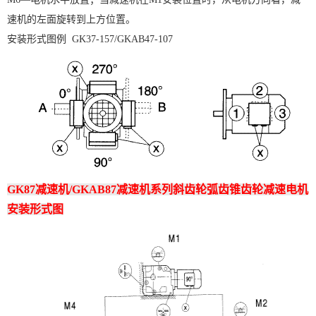
速机的左面旋转到上方位置。
安装形式图例 GK37-157/GKAB47-107
GK87减速机/GKAB87减速机系列斜齿轮弧齿锥齿轮减速电机
安装形式图