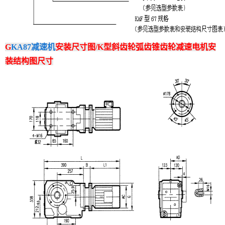
G
KA87减速机
安装尺寸图/K型斜齿轮弧齿锥齿轮减速电机安
装结构图尺寸