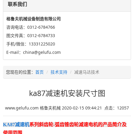
联系我们
格鲁夫机械设备制造有限公司
咨询电话：0312-6784766
图文传真：0312-6784733
手机/微信：13331225020
E-mail：china@gelufu.com
您现在的位置：
首页
技术支持
减速马达技术
ka87减速机安装尺寸图
www.gelufu.com 格鲁夫机械 2020-02-15 09:44:21 点击：
12057
KA87减速机
系列斜齿轮-弧齿锥齿轮减速电机的产品简介及
使用范围