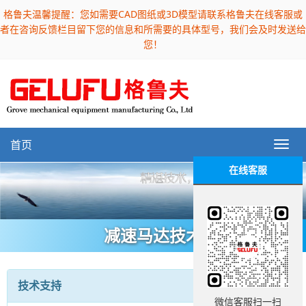
格鲁夫温馨提醒：您如需要CAD图纸或3D模型请联系格鲁夫在线客服或
者在咨询反馈栏目留下您的信息和所需要的具体型号，我们会及时发送给
您！
首页
在线客服
减速马达技术
技术支持
微信客服扫一扫