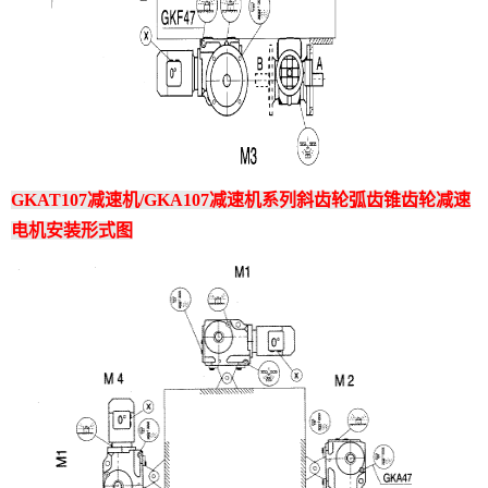
GKAT107减速机/GKA107减速机系列斜齿轮弧齿锥齿轮减速
电机安装形式图