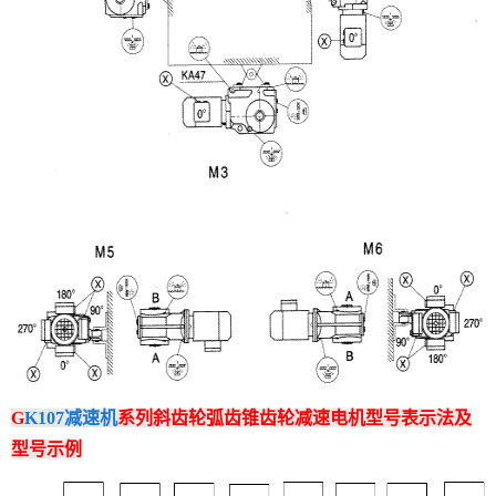
G
K107减速机
系列斜齿轮弧齿锥齿轮减速电机型号表示法及
型号示例