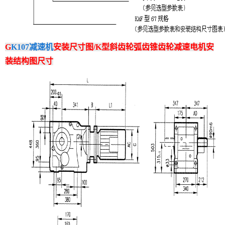
G
K107减速机
安装尺寸图/K型斜齿轮弧齿锥齿轮减速电机安
装结构图尺寸