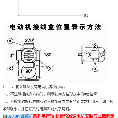
注：1、输入轴型没有电动机各项内容。
2、不注明接线盒方向时，则默认为安装形式中的0度位置
3、对输出轴旋转方向和输入轴旋转方向有特别要求的用户，请与技
术部联系，并在订货时用简图或文字说明。
G
FAF107减速机
系列平行轴-斜齿轮减速电机安装形式图例定