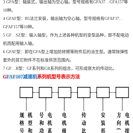
3 GFA型：轴装式，输出轴为空心轴。型号规格有GFA37…GFA157等
10种。
4 GFAF型：B5法兰安装，输出轴为空心轴。型号规格有GFAF37…
GFAF157等10种。
5 GF…SZ型：输入轴型，作为上述各种机型的变型品种，即不配电动
机而配用输入轴。
6 GFAT型：即在GFA型上增加防转臂等附件后的派生型。通常除弹性
套外的其它附件不在标准供货范围内。
7 GF…R型：GF系列和GR系列的组合，可形成很大的传动比。
G
FAF107减速机
系列机型号表示方法