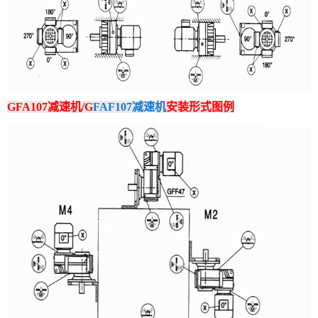
GFA107减速机/G
FAF107减速机
安装形式图例