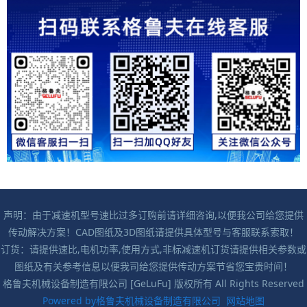
声明：由于减速机型号速比过多订购前请详细咨询,以便我公司给您提供
传动解决方案！CAD图纸及3D图纸请提供具体型号与客服联系索取！
订货：请提供速比,电机功率,使用方式,非标减速机订货请提供相关参数或
图纸及有关参考信息以便我司给您提供传动方案节省您宝贵时间！
格鲁夫机械设备制造有限公司 [GeLuFu] 版权所有 All Rights Reserved
Powered by格鲁夫机械设备制造有限公司
网站地图