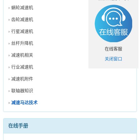
蜗轮减速机
齿轮减速机
行星减速机
丝杆升降机
在线客服
减速机相关
关闭窗口
行业减速机
减速机附件
联轴器知识
减速马达技术
在线手册