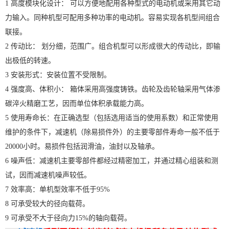
1 高度模块化设计： 可以方便地配用各种型式的电动机或采用其它动
力输入。同种机型可配用多种功率的电动机。容易实现各机型间组合
联接。
2 传动比： 划分细，范围广。组合机型可以形成很大的传动比，即输
出极低的转速。
3 安装形式：安装位置不受限制。
4 强度高、体积小： 箱体采用高强度铸铁。齿轮及齿轮轴采用气体渗
碳淬火精磨工艺，因而单位体积承载能力高。
5 使用寿命长：在正确选型（包括选用适当的使用系数）和正常使用
维护的条件下，减速机（除易损件外）的主要零部件寿命一般不低于
20000小时。易损件包括润滑油，油封以及轴承。
6 噪声低：减速机主要零部件都经过精密加工，并通过精心组装和测
试，因而减速机噪声较低。
7 效率高：单机型效率不低于95%
8 可承受较大的径向载荷。
9 可承受不大于径向力15%的轴向载荷。