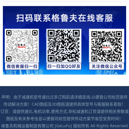
声明：由于减速机型号速比过多订购前请详细咨询,以便我公司给您提供
传动解决方案！CAD图纸及3D图纸请提供具体型号与客服联系索取！
订货：请提供速比,电机功率,使用方式,非标减速机订货请提供相关参数或
图纸及有关参考信息以便我司给您提供传动方案节省您宝贵时间！
格鲁夫机械设备制造有限公司 [GeLuFu] 版权所有 All Rights Reserved