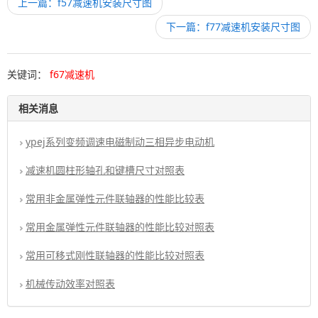
上一篇：f57减速机安装尺寸图
下一篇：f77减速机安装尺寸图
关键词：
f67减速机
相关消息
ypej系列变频调速电磁制动三相异步电动机
减速机圆柱形轴孔和键槽尺寸对照表
常用非金属弹性元件联轴器的性能比较表
常用金属弹性元件联轴器的性能比较对照表
常用可移式刚性联轴器的性能比较对照表
机械传动效率对照表