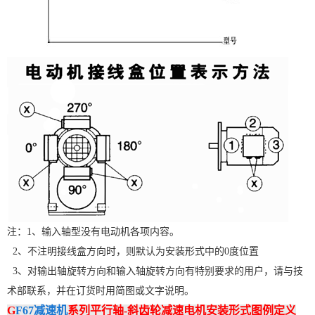
注：1、输入轴型没有电动机各项内容。
2、不注明接线盒方向时，则默认为安装形式中的0度位置
3、对输出轴旋转方向和输入轴旋转方向有特别要求的用户，请与技
术部联系，并在订货时用简图或文字说明。
G
F67减速机
系列平行轴-斜齿轮减速电机安装形式图例定义