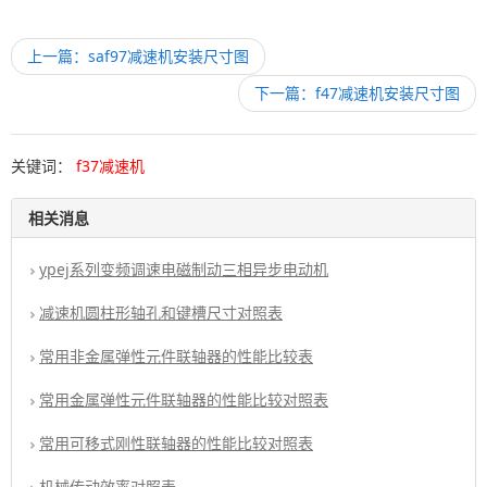
上一篇：saf97减速机安装尺寸图
下一篇：f47减速机安装尺寸图
关键词：
f37减速机
相关消息
ypej系列变频调速电磁制动三相异步电动机
减速机圆柱形轴孔和键槽尺寸对照表
常用非金属弹性元件联轴器的性能比较表
常用金属弹性元件联轴器的性能比较对照表
常用可移式刚性联轴器的性能比较对照表
机械传动效率对照表