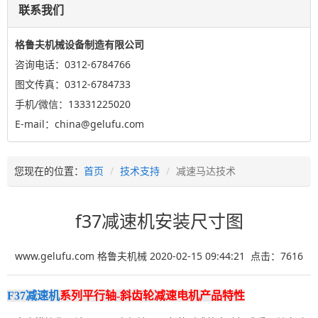
联系我们
格鲁夫机械设备制造有限公司
咨询电话：0312-6784766
图文传真：0312-6784733
手机/微信：13331225020
E-mail：china@gelufu.com
您现在的位置：
首页
技术支持
减速马达技术
f37减速机安装尺寸图
www.gelufu.com 格鲁夫机械 2020-02-15 09:44:21 点击：
7616
F37减速机
系列平行轴-斜齿轮减速电机产品特性