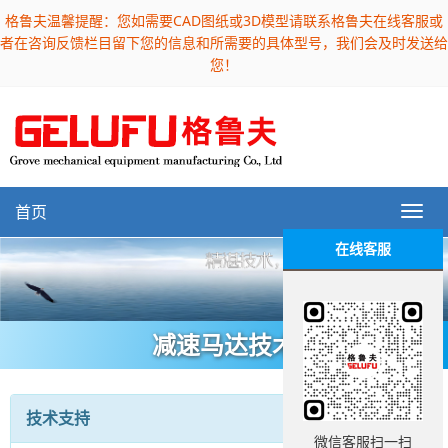
格鲁夫温馨提醒：您如需要CAD图纸或3D模型请联系格鲁夫在线客服或
者在咨询反馈栏目留下您的信息和所需要的具体型号，我们会及时发送给
您！
首页
在线客服
减速马达技术
技术支持
微信客服扫一扫