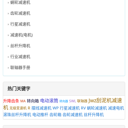
蜗轮减速机
齿轮减速机
行星减速机
减速机(电机)
丝杆升降机
行业减速机
联轴器手册
热门关键字
Jwz刮泥机减速
电动滚筒
升降齿条
转向箱
MA
SWL
联轴器
转向器
机
R
摆线减速机
WP
行星减速机
RV
蜗轮减速机
减速电机
无级变速机
滚珠丝杆升降机
电动推杆
齿轮箱
齿轮减速机
丝杆升降机