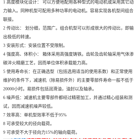
1 高度模块化设计： 可以方便地配用各种型式的电动机或采用其它动
力输入。同种机型可配用多种功率的电动机。容易实现各机型间组合
联接。
2 传动比： 划分细，范围广。组合机型可以形成很大的传动比，即输
出极低的转速。
3 安装形式：安装位置不受限制。
4 强度高、体积小： 箱体采用高强度铸铁。齿轮及齿轮轴采用气体渗
碳淬火精磨工艺，因而单位体积承载能力高。
5 使用寿命长：在正确选型（包括选用适当的使用系数）和正常使用
维护的条件下，减速机（除易损件外）的主要零部件寿命一般不低于
20000小时。易损件包括润滑油，油封以及轴承。
6 噪声低：减速机主要零部件都经过精密加工，并通过精心组装和测
试，因而减速机噪声较低。
7 效率高：单机型效率不低于95%
8 可承受较大的径向载荷。
9 可承受不大于径向力15%的轴向载荷。