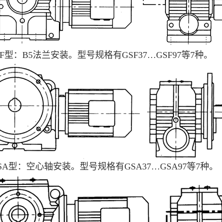
F型：B5法兰安装。型号规格有GSF37…GSF97等7种。
GSA型：空心轴安装。型号规格有GSA37…GSA97等7种。