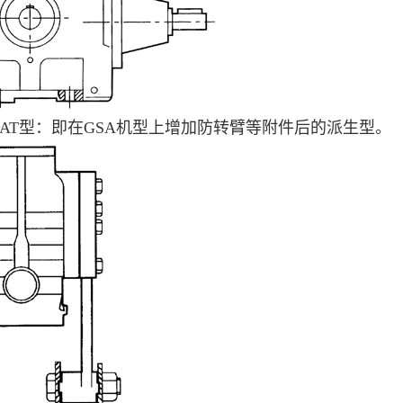
SAT型：即在GSA机型上增加防转臂等附件后的派生型。