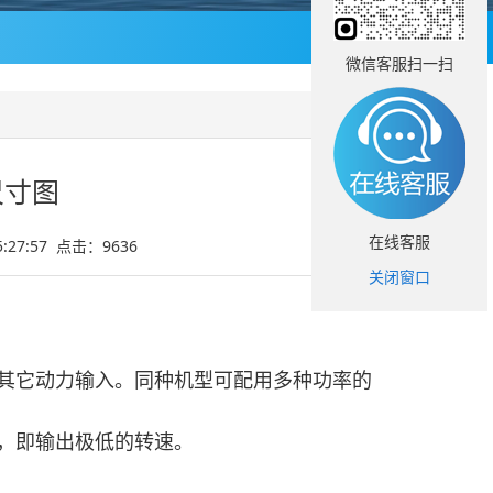
微信客服扫一扫
尺寸图
在线客服
5:27:57 点击：
9636
关闭窗口
其它动力输入。同种机型可配用多种功率的
，即输出极低的转速。