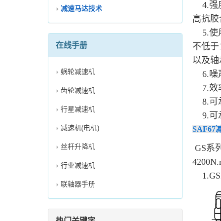
4.强
减速马达技术
高抗胶
5.使
在线手册
不低于
以及轴
蜗轮减速机
6.噪
7.效
齿轮减速机
8.可
行星减速机
9.可
减速机(电机)
SAF6
丝杆升降机
GS系
4200N
行业减速机
1.G
联轴器手册
热门关键字