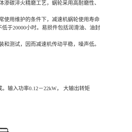
体渗碳淬火精磨工艺，蜗轮采用高耐磨性、
常使用维护的条件下，减速机蜗轮使用寿命
低于20000小时。易损件包括润滑油、油封
装和测试，因而减速机传动平稳，噪声低。
入功率0.12－22kW， 大输出转矩