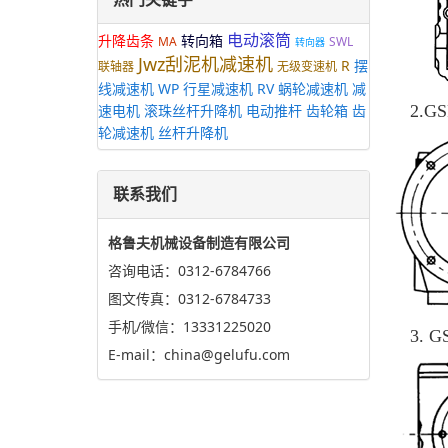
电动滚筒
升降齿条
转向箱
MA
SWL
转向器
Jwz刮泥机减速机
R
摆
联轴器
无级变速机
线减速机
WP
行星减速机
RV
蜗轮减速机
减
速电机
滚珠丝杆升降机
电动推杆
齿轮箱
齿
2.GS
轮减速机
丝杆升降机
联系我们
格鲁夫机械设备制造有限公司
咨询电话：0312-6784766
图文传真：0312-6784733
手机/微信：13331225020
3. 
E-mail：china@gelufu.com