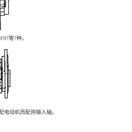
F97等7种。
不配电动机而配用输入轴。